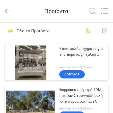
Wire
Mesh
Products
Προϊόντα
Co.,Ltd.
All
Rights
Reserved.
Developed
ΣΠΊΤΙ
74
by
Όλα τα Προϊόντα
ECER
Περίφραξη
ΠΡΟΪΌΝΤΑ
περιφραγμάτων
Επικεφαλής οχήματα για
την παραγωγή χάλυβα
χάλυβα
ΠΕΡΊΠΟΥ
ΕΜΕΊΣ
negotiable MOQ:50 σετ
CONTACT
68
ΓΎΡΟΣ
Περίφραξη
Φαρμακευτική τιμή 19M
ΕΡΓΟΣΤΑΣΊΩΝ
Ιππίδας Στρογγυλή αυλή
συνδέσεων
Κτηνοτροφικό πάνελ
ΠΟΙΟΤΙΚΌΣ
Ιππίδας Σταθερά πάνελ
negotiable MOQ:50 σετ
αλυσίδων χάλυβα