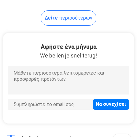
32
Δείτε περισσότερων
Προσωρινή
περίφραξη
ασφάλειας
Αφήστε ένα μήνυμα
We bellen je snel terug!
33
Φράχτη από
σφυρήλατο σίδερο