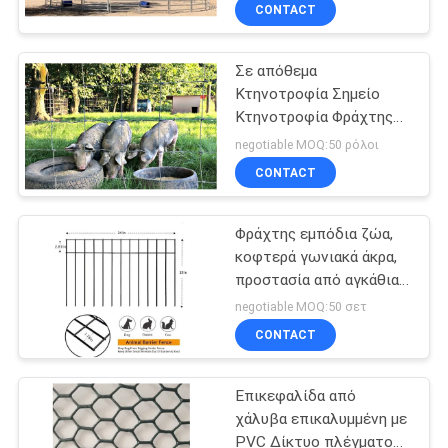
Στρογγυλές πένες
ΈΛΕΓΧΟΣ
CONTACT
Σε απόθεμα
ΜΑΣ
68
Κτηνοτροφία Σημείο
ΕΛΆΤΕ
Κτηνοτροφία Φράχτης
Σωληνοειδής
ΣΕ
Γουρουνιού Φράχτης
negotiable MOQ:50 ρόλοι
περίφραξη χάλυβα
Ασφάλεια Φράχτης προς
ΕΠΑΦΉ
CONTACT
πώληση
ΜΕ
Φράχτης εμπόδια ζώα,
κοφτερά γωνιακά άκρα,
ΕΙΔΉΣΕΙΣ
προστασία από αγκάθια,
30
υπόγειος διακοσμητικός
negotiable MOQ:50 σετ
φράχτης κήπου (((
ΖΗΤΉΣΤΕ
CONTACT
Περίφραξη πύργων
ΈΝΑ
Επικεφαλίδα από
ΑΠΌΣΠΑΣΜΑ
χάλυβα επικαλυμμένη με
PVC Δίκτυο πλέγματος