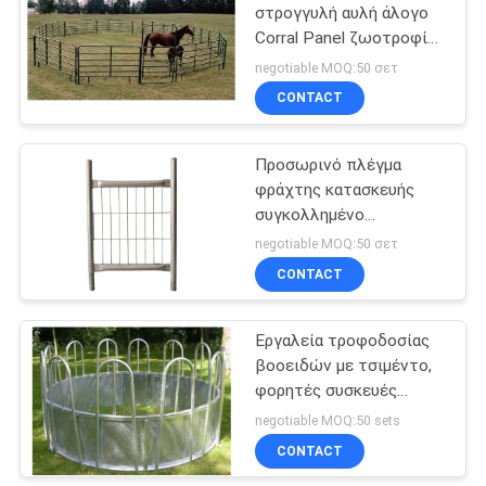
στρογγυλή αυλή άλογο
Corral Panel ζωοτροφία
67
Πίνακα πένας για ράντσο
negotiable MOQ:50 σετ
Προσωρινή
CONTACT
περίφραξη χάλυβα
Προσωρινό πλέγμα
φράχτης κατασκευής
συγκολλημένο
προσωρινό φορητό
negotiable MOQ:50 σετ
φράχτη
CONTACT
31
προσωρινή
Εργαλεία τροφοδοσίας
βοοειδών με τσιμέντο,
περίφραξη
φορητές συσκευές
περιοχών
τροφοδοσίας βοοειδών
negotiable MOQ:50 sets
CONTACT