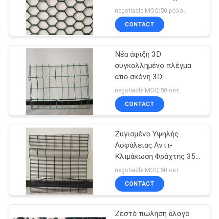
για ζώα, κοτόπουλο,
SITEMAP
negotiable MOQ:50 ρόλοι
έξιγωνο πλέγμα
CONTACT
72
PRIVACY
ενωμένη στενά
Νέα άφιξη 3D
POLICY
συγκολλημένο πλέγμα
περίφραξη
από σκόνη 3D
καμπυλωτό
πλέγματος
negotiable MOQ:50 σετ
συγκολλημένο πλέγμα
CONTACT
καλωδίων
ασφαλείας
Ζυγισμένο Υψηλής
40
Ασφάλειας Αντι-
Αντι αναρριχηθείτε
Κλιμάκωση Φράχτης 358
Διάσωμα Διάσωμα
negotiable MOQ:50 σετ
στην περίφραξη
Φράχτης Φυλακής
CONTACT
Διάσωμα
Ζεστό πώληση άλογο