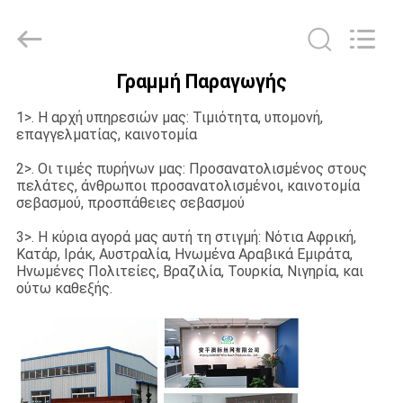
τμημάτων
Δ
προμηθευτής.
Copyright
©
2021
-
Γραμμή Παραγωγής
2025
ΣΠΊΤΙ
steel-
securityfence.com.
1>. Η αρχή υπηρεσιών μας: Τιμιότητα, υπομονή,
All
Rights
επαγγελματίας, καινοτομία
Reserved.
ΠΡΟΪΌΝΤΑ
Developed
by
2>. Οι τιμές πυρήνων μας: Προσανατολισμένος στους
ECER
πελάτες, άνθρωποι προσανατολισμένοι, καινοτομία
σεβασμού, προσπάθειες σεβασμού
ΠΕΡΊΠΟΥ
ΕΜΕΊΣ
3>. Η κύρια αγορά μας αυτή τη στιγμή: Νότια Αφρική,
Κατάρ, Ιράκ, Αυστραλία, Ηνωμένα Αραβικά Εμιράτα,
Ηνωμένες Πολιτείες, Βραζιλία, Τουρκία, Νιγηρία, και
ούτω καθεξής.
ΓΎΡΟΣ
ΕΡΓΟΣΤΑΣΊΩΝ
ΠΟΙΟΤΙΚΌΣ