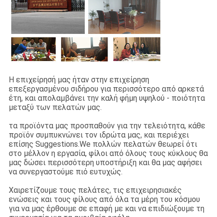
ΈΛΕΓΧΟΣ
ΜΑΣ
ΕΛΆΤΕ
ΣΕ
Η επιχείρησή μας ήταν στην επιχείρηση
ΕΠΑΦΉ
επεξεργασμένου σιδήρου για περισσότερο από αρκετά
έτη, και απολαμβάνει την καλή φήμη υψηλού - ποιότητα
ΜΕ
μεταξύ των πελατών μας.
τα προϊόντα μας προσπαθούν για την τελειότητα, κάθε
ΖΗΤΉΣΤΕ
προϊόν συμπυκνώνει τον ιδρώτα μας, και περιέχει
επίσης Suggestions.We πολλών πελατών θεωρεί ότι
ΈΝΑ
στο μέλλον η εργασία, φίλοι από όλους τους κύκλους θα
μας δώσει περισσότερη υποστήριξη και θα μας αφήσει
ΑΠΌΣΠΑΣΜΑ
να συνεργαστούμε πιό ευτυχώς.
Χαιρετίζουμε τους πελάτες, τις επιχειρησιακές
ΕΙΔΉΣΕΙΣ
ενώσεις και τους φίλους από όλα τα μέρη του κόσμου
για να μας έρθουμε σε επαφή με και να επιδιώξουμε τη