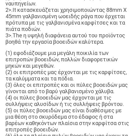
ναυπηγείων.
2>.It κατασκευάζεται χρησιμοποιώντας 88mm X
45mm γαλβανισμένη ωοειδής ράγα που έρχεται
πρότυπα με τις γαλβανισμένα καρφίτσες και τα
πιάτα ποδιών.
3>.The η υψηλή διαφάνεια αυτού του προϊόντος
βοηθά την εργασία βοοειδών καλύτερα.
(1) εφοδιάζουμε μια μεγάλη ποικιλία των
επιτροπών βοοειδών, πολλών διαφορετικών
μηκών και μεγεθών.
(2) οι επιτροπές μας έρχονται με τις καρφίτσες,
τα καλύμματα και τα πόδια.
(3) όλες οι επιτροπές και οι πύλες βοοειδών μας
γίνονται από το βαρύ γαλβανισμένο χάλυβα.
(4) οι πύλες βοοειδών μας έρχονται με τις
συλλήψεις αλυσίδων ή τις συλλήψεις βρόντου.
(5) οι πύλες βοοειδών μας είναι διαθέσιμες με
μια θέση στο σκυρόδεμα στο έδαφος ή στα
βαρέων καθηκόντων πλαίσια στην καρφίτσα στις
επιτροπές βοοειδών.
(6) όλα τα πλαίσια πυλών βοοειδών μας έχουν τα