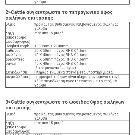
χρώμα
2>Cattle
συγκεντρώστε το
τετραγωνικό ύφος
σωλήνων
επιτροπής
υλικό
προ καυτός βυθισμένος γαλβανισμένος σωλήνας
χάλυβα
λήξη
mor από 15 μικρά
(επίστρωμα
ψευδάργυρου)
HeightxLength
1800mm X 2100mm
κάθετος
50 X 50mm πάχος RHS Χ 1.6mm
σωλήνας
40 X 40mm πάχος RHS Χ 1.6mm
οριζόντιες
50 X 50mm πάχος RHS Χ 1.6mm
ράγες
40 X 40mm πάχος RHS Χ 1.6mm
(6 τετραγωνικές ράγες)
Συγκόλληση
Πλήρως ενωμένα στενά μετα υποστηρίγματα
συγκολλήσεις
οι φραγμοί ταύρων είναι πλήρως ενωμένοι στενά,
κάθε συγκόλληση προστατεύεται με το εποξικό
χρώμα
3>Cattle
συγκεντρώστε το
ωοειδές ύφος σωλήνων
επιτροπής
υλικό
προ καυτός βυθισμένος γαλβανισμένος σωλήνας
χάλυβα
λήξη
mor από 15 μικρά
(επίστρωμα
ψευδάργυρου)