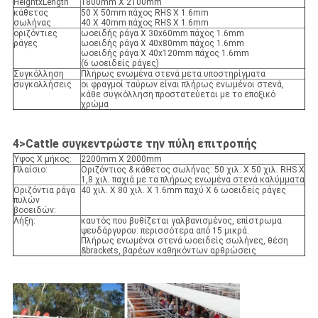
HeightxLength
1800mm X 2100mm
κάθετος
50 X 50mm πάχος RHS Χ 1.6mm
σωλήνας
40 X 40mm πάχος RHS Χ 1.6mm
οριζόντιες
ωοειδής ράγα Χ 30x60mm πάχος 1.6mm
ράγες
ωοειδής ράγα Χ 40x80mm πάχος 1.6mm
ωοειδής ράγα Χ 40x120mm πάχος 1.6mm
(6 ωοειδείς ράγες)
Συγκόλληση
Πλήρως ενωμένα στενά μετα υποστηρίγματα
Αφήστε ένα μήνυμα
συγκολλήσεις
οι φραγμοί ταύρων είναι πλήρως ενωμένοι στενά,
κάθε συγκόλληση προστατεύεται με το εποξικό
We bellen je snel terug!
χρώμα
4>Cattle
συγκεντρώστε την
πύλη
επιτροπής
Ύψος Χ μήκος:
2200mm X 2000mm
Πλαίσιο:
Οριζόντιος & κάθετος σωλήνας: 50 χιλ. Χ 50 χιλ. RHS Χ
1,8 χιλ. παχιά με τα πλήρως ενωμένα στενά καλύμματα
Οριζόντια ράγα
40 χιλ. Χ 80 χιλ. Χ 1.6mm παχύ Χ 6 ωοειδείς ράγες
πυλών
βοοειδών:
Λήξη:
καυτός που βυθίζεται γαλβανισμένος, επίστρωμα
ψευδάργυρου: περισσότερα από 15 μικρά.
Πλήρως ενωμένοι στενά ωοειδείς σωλήνες, θέση
&brackets, βαρέων καθηκόντων αρθρώσεις