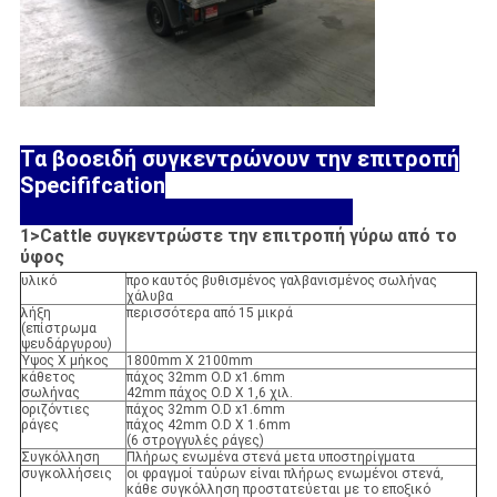
Τα βοοειδή συγκεντρώνουν την επιτροπή
Specififcation
1>Cattle συγκεντρώστε την επιτροπή γύρω από το
ύφος
υλικό
προ καυτός βυθισμένος γαλβανισμένος σωλήνας
χάλυβα
λήξη
περισσότερα από 15 μικρά
(επίστρωμα
ψευδάργυρου)
Ύψος Χ μήκος
1800mm X 2100mm
κάθετος
πάχος 32mm O.D x1.6mm
σωλήνας
42mm πάχος O.D Χ 1,6 χιλ.
οριζόντιες
πάχος 32mm O.D x1.6mm
ράγες
πάχος 42mm O.D Χ 1.6mm
(6 στρογγυλές ράγες)
Συγκόλληση
Πλήρως ενωμένα στενά μετα υποστηρίγματα
συγκολλήσεις
οι φραγμοί ταύρων είναι πλήρως ενωμένοι στενά,
κάθε συγκόλληση προστατεύεται με το εποξικό