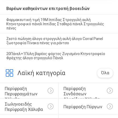
Βαρέων καθηκόντων επιτροπή βοοειδών
Φαρμακευτική τιμή 19M Ιππίδας Στρογγυλή αυλή
Κτηνοτροφικό πάνελ Ιππίδας Σταθερά πάνελ Στρογγυλές
πένες
Ζεστό πώληση άλογο στρογγυλή αυλή άλογο Corral Panel
ζωοτροφία Πίνακα πένας για ράντσο
20Πάνελ+1Πύλη βαρέος φόρτος Ζυγισμένο Κτηνοτροφείο
Φράχτης άλογο στρογγυλό Πάνελ
Λαϊκή κατηγορία
Όλα
Περίφραξη 
Περίφραξη 
Περιφραγμάτων 
Συνδέσεων 
Χάλυβα
Αλυσίδων Χάλυβα
Σωληνοειδής 
Περίφραξη Πύργων
Περίφραξη Χάλυβα