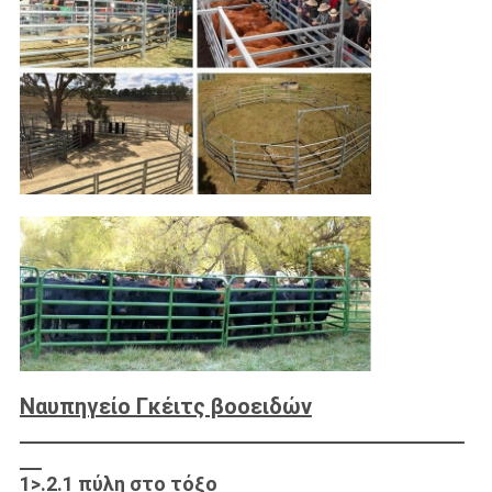
υποβολή
Ναυπηγείο Γκέιτς βοοειδών
1>.2.1 πύλη στο τόξο