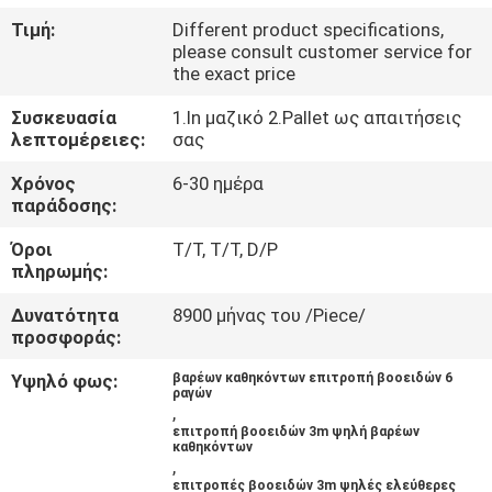
ΈΛΕΓΧΟΣ
Τιμή:
Different product specifications,
please consult customer service for
the exact price
ΜΑΣ
ΕΛΆΤΕ
Συσκευασία
1.In μαζικό 2.Pallet ως απαιτήσεις
λεπτομέρειες:
σας
ΣΕ
Χρόνος
6-30 ημέρα
ΕΠΑΦΉ
παράδοσης:
ΜΕ
Όροι
T/T, T/T, D/P
πληρωμής:
ΖΗΤΉΣΤΕ
Δυνατότητα
8900 μήνας του /Piece/
ΈΝΑ
προσφοράς:
ΑΠΌΣΠΑΣΜΑ
Υψηλό φως:
βαρέων καθηκόντων επιτροπή βοοειδών 6
ραγών
,
επιτροπή βοοειδών 3m ψηλή βαρέων
ΕΙΔΉΣΕΙΣ
καθηκόντων
,
επιτροπές βοοειδών 3m ψηλές ελεύθερες