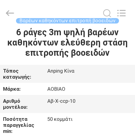
σωλήνων
βαρέων
καθηκόντων
προμηθευτής.
Copyright
Βαρέων καθηκόντων επιτροπή βοοειδών
©
2021
-
6 ράγες 3m ψηλή βαρέων
ΣΠΊΤΙ
2025
steel-
καθηκόντων ελεύθερη στάση
securityfence.com.
All
Rights
ΠΡΟΪΌΝΤΑ
επιτροπής βοοειδών
Reserved.
Developed
by
ECER
ΠΕΡΊΠΟΥ
Τόπος
Anping Κίνα
καταγωγής:
ΕΜΕΊΣ
Μάρκα:
AOBIAO
ΓΎΡΟΣ
Αριθμό
Αβ-Χ-ccp-10
μοντέλου:
ΕΡΓΟΣΤΑΣΊΩΝ
Ποσότητα
50 κομμάτι
παραγγελίας
ΠΟΙΟΤΙΚΌΣ
min: