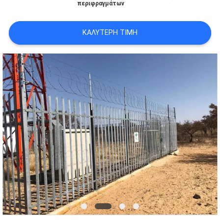
περιφραγμάτων
SITEMAP
ΚΑΛΎΤΕΡΗ ΤΙΜΉ
PRIVACY
POLICY