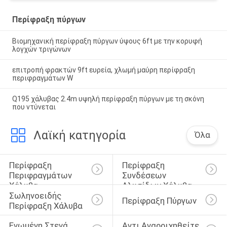
Περίφραξη πύργων
Βιομηχανική περίφραξη πύργων ύψους 6ft με την κορυφή
λογχών τριγώνων
επιτροπή φρακτών 9ft ευρεία, χλωμή μαύρη περίφραξη
περιφραγμάτων W
Q195 χάλυβας 2.4m υψηλή περίφραξη πύργων με τη σκόνη
που ντύνεται
Λαϊκή κατηγορία
Όλα
Περίφραξη 
Περίφραξη 
Περιφραγμάτων 
Συνδέσεων 
Χάλυβα
Αλυσίδων Χάλυβα
Σωληνοειδής 
Περίφραξη Πύργων
Περίφραξη Χάλυβα
Ενωμένη Στενά 
Αντι Αναρριχηθείτε 