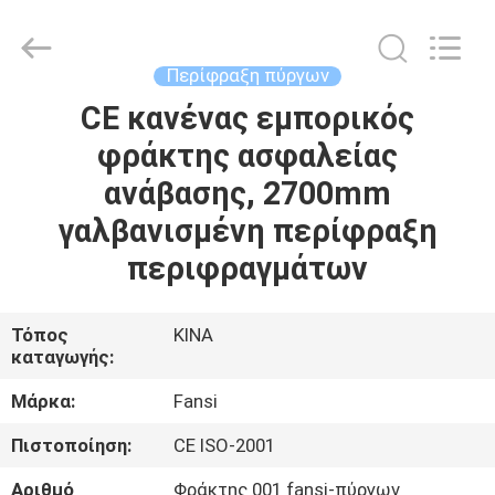
-
υψηλή
περίφραξη
supplier.
Copyright
Περίφραξη πύργων
©
2021
-
CE κανένας εμπορικός
ΣΠΊΤΙ
2025
Anping
φράκτης ασφαλείας
Aobiao
Wire
Mesh
ΠΡΟΪΌΝΤΑ
ανάβασης, 2700mm
Products
Co.,Ltd.
All
γαλβανισμένη περίφραξη
Rights
Reserved.
ΠΕΡΊΠΟΥ
περιφραγμάτων
Developed
by
ΕΜΕΊΣ
ECER
Τόπος
ΚΙΝΑ
καταγωγής:
ΓΎΡΟΣ
ΕΡΓΟΣΤΑΣΊΩΝ
Μάρκα:
Fansi
Πιστοποίηση:
CE ISO-2001
ΠΟΙΟΤΙΚΌΣ
Αριθμό
Φράκτης 001 fansi-πύργων