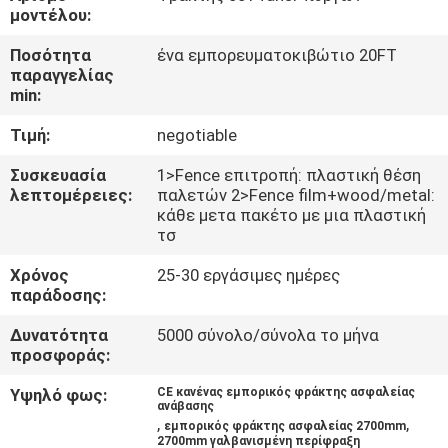
ΈΛΕΓΧΟΣ
μοντέλου:
Ποσότητα
ένα εμπορευματοκιβώτιο 20FT
ΜΑΣ
παραγγελίας
min:
ΕΛΆΤΕ
Τιμή:
negotiable
ΣΕ
ΕΠΑΦΉ
Συσκευασία
1>Fence επιτροπή: πλαστική θέση
λεπτομέρειες:
παλετών 2>Fence film+wood/metal:
ΜΕ
κάθε μετα πακέτο με μια πλαστική
τσ
ΕΙΔΉΣΕΙΣ
Χρόνος
25-30 εργάσιμες ημέρες
παράδοσης:
Δυνατότητα
5000 σύνολο/σύνολα το μήνα
ΖΗΤΉΣΤΕ
προσφοράς:
ΈΝΑ
Υψηλό φως:
CE κανένας εμπορικός φράκτης ασφαλείας
ΑΠΌΣΠΑΣΜΑ
ανάβασης
,
,
εμπορικός φράκτης ασφαλείας 2700mm
2700mm γαλβανισμένη περίφραξη