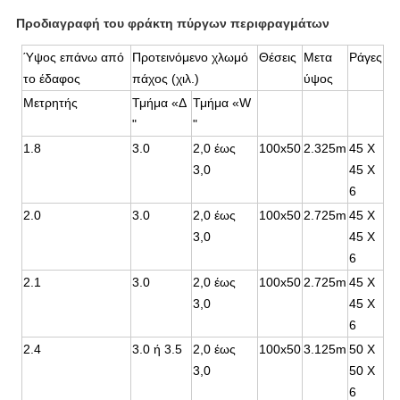
Προδιαγραφή του φράκτη πύργων περιφραγμάτων
Ύψος επάνω από
Προτεινόμενο χλωμό
Θέσεις
Μετα
Ράγες
το έδαφος
πάχος (χιλ.)
ύψος
Μετρητής
Τμήμα «Δ
Τμήμα «W
"
"
1.8
3.0
2,0 έως
100x50
2.325m
45 X
3,0
45 X
6
2.0
3.0
2,0 έως
100x50
2.725m
45 X
3,0
45 X
6
2.1
3.0
2,0 έως
100x50
2.725m
45 X
3,0
45 X
6
2.4
3.0 ή 3.5
2,0 έως
100x50
3.125m
50 X
3,0
50 X
6