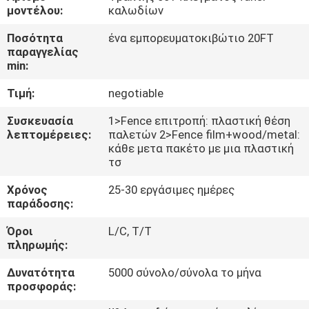
ΈΛΕΓΧΟΣ
μοντέλου:
καλωδίων
Ποσότητα
ένα εμπορευματοκιβώτιο 20FT
ΜΑΣ
παραγγελίας
min:
ΕΛΆΤΕ
Τιμή:
negotiable
ΣΕ
ΕΠΑΦΉ
Συσκευασία
1>Fence επιτροπή: πλαστική θέση
λεπτομέρειες:
παλετών 2>Fence film+wood/metal:
ΜΕ
κάθε μετα πακέτο με μια πλαστική
τσ
ΖΗΤΉΣΤΕ
Χρόνος
25-30 εργάσιμες ημέρες
παράδοσης:
ΈΝΑ
Όροι
L/C, T/T
ΑΠΌΣΠΑΣΜΑ
πληρωμής:
Δυνατότητα
5000 σύνολο/σύνολα το μήνα
ΕΙΔΉΣΕΙΣ
προσφοράς: