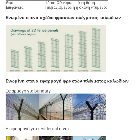
Θέση
40mmOD γύρω από τη θέση
Επιφάνεια
Γαλβανισμένος ή η σκόνη ντυμένος
Ενωμένο στενά σχέδιο φρακτών πλέγματος καλωδίων
Ενωμένη στενά εφαρμογή φρακτών πλέγματος καλωδίων
Εφαρμογή για bundary
Η εφαρμογή για residental είναι