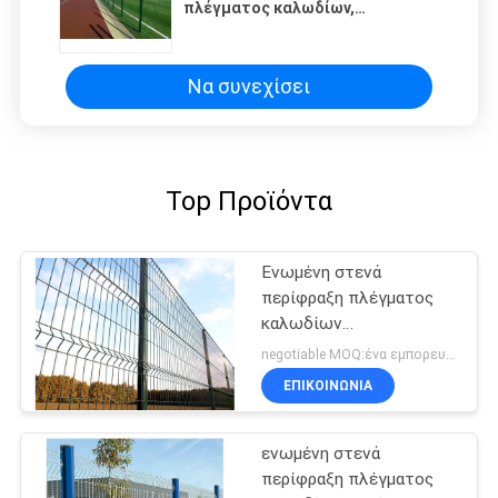
πλέγματος καλωδίων,
γαλβανισμένος W2m φράκτης
πλέγματος χαλύβδινων
συρμάτων
Να συνεχίσει
Top Προϊόντα
Ενωμένη στενά
περίφραξη πλέγματος
καλωδίων
αποσυνθέσεων απόδειξη
negotiable MOQ:ένα εμπορευματοκιβώτιο 20FT
ΕΠΙΚΟΙΝΩΝΙΑ
ενωμένη στενά
περίφραξη πλέγματος