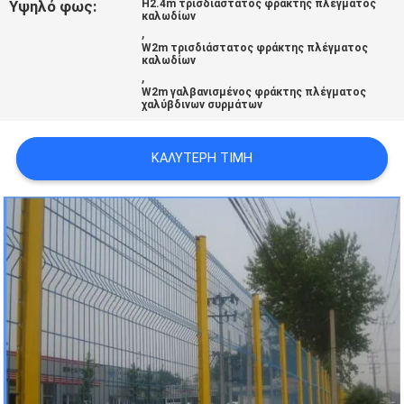
Υψηλό φως:
H2.4m τρισδιάστατος φράκτης πλέγματος
καλωδίων
,
W2m τρισδιάστατος φράκτης πλέγματος
καλωδίων
,
W2m γαλβανισμένος φράκτης πλέγματος
χαλύβδινων συρμάτων
ΚΑΛΎΤΕΡΗ ΤΙΜΉ