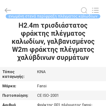
στενά
περίφραξη
πλέγματος
καλωδίων
προμηθευτής.
ενωμένη στενά περίφραξη πλέγματος καλωδίων
Copyright
©
2021
H2.4m τρισδιάστατος
ΣΠΊΤΙ
-
2025
φράκτης πλέγματος
steel-
securityfence.com.
All
ΠΡΟΪΌΝΤΑ
καλωδίων, γαλβανισμένος
Rights
Reserved.
Developed
W2m φράκτης πλέγματος
by
ECER
ΠΕΡΊΠΟΥ
χαλύβδινων συρμάτων
ΕΜΕΊΣ
Τόπος
ΚΙΝΑ
καταγωγής:
ΓΎΡΟΣ
ΕΡΓΟΣΤΑΣΊΩΝ
Μάρκα:
Fansi
Πιστοποίηση:
CE ISO-2001
ΠΟΙΟΤΙΚΌΣ
Αριθμό
Φράκτης 001 πλέγματος fansi-