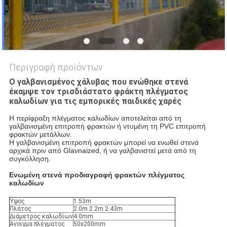
Περιγραφή προϊόντων
Ο γαλβανισμένος χάλυβας που ενώθηκε στενά
έκαμψε τον τρισδιάστατο φράκτη πλέγματος
καλωδίων για τις εμπορικές παιδικές χαρές
Η περίφραξη πλέγματος καλωδίων αποτελείται από τη 
γαλβανισμένη επιτροπή φρακτών ή ντυμένη τη PVC επιτροπή 
φρακτών μετάλλων.
Η γαλβανισμένη επιτροπή φρακτών μπορεί να ενωθεί στενά 
αρχικά πριν από Glavnaized, ή να γαλβανιστεί μετά από τη 
συγκόλληση.
Ενωμένη στενά προδιαγραφή φρακτών πλέγματος
καλωδίων
Ύψος
1.53m
Πλάτος
2.0m 2.2m 2.43m
Διάμετρος καλωδίων
4.0mm
Άνοιγμα πλέγματος
50x200mm