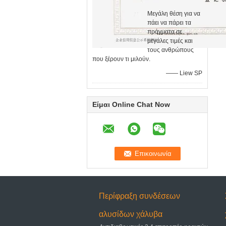
Μεγάλη θέση για να
πάει να πάρει τα
πράγματα σε
μεγάλες τιμές και
τους ανθρώπους
που ξέρουν τι μιλούν.
—— Liew SP
Είμαι Online Chat Now
Περίφραξη συνδέσεων
αλυσίδων χάλυβα