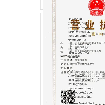
Φιλικός και
χρήσιμος, παρά
μόνο να κάνει μια
μικρή διαταγή για
20 μ γύρω από το
ναυπηγείο. Το
προσωπικό που για
με, η τιμή ήταν
δίκαιο, συστήνω
ιδιαίτερα.
—— Niam νευρικό
Πολύ χρήσιμος.
Αποκτημένο
ακριβώς τι θέλησα
και το χρήσιμο
προσωπικό το πήρε
στο ρυμουλκό μου.
Σας ευχαριστούμε.
—— Mukul Bhatt