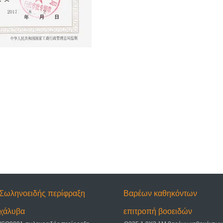
Σωληνοειδής περίφραξη
Βαρέων καθηκόντων
χάλυβα
επιτροπή βοοειδών