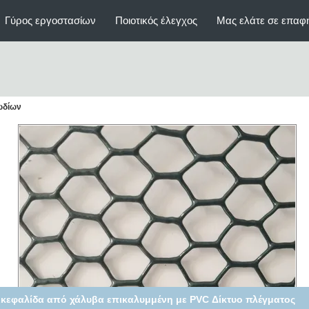
Γύρος εργοστασίων
Ποιοτικός έλεγχος
Μας ελάτε σε επαφ
λωδίων
50m κυλίνδρους Ζυγισμένο Σιδηροπλέγμα Γάψιμο Γάψιμο