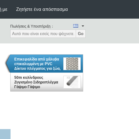
ή με
Ζητήστε ένα απόσπασμα
Πωλήσεις & Υποστήριξη：
Go
Επικεφαλίδα από χάλυβα
επικαλυμμένη με PVC
Δίκτυο πλέγματος για ζώα,
κοτόπουλο, έξιγωνο
πλέγμα
50m κυλίνδρους
Ζυγισμένο Σιδηροπλέγμα
Γάψιμο Γάψιμο
Σιδηροπλέγμα