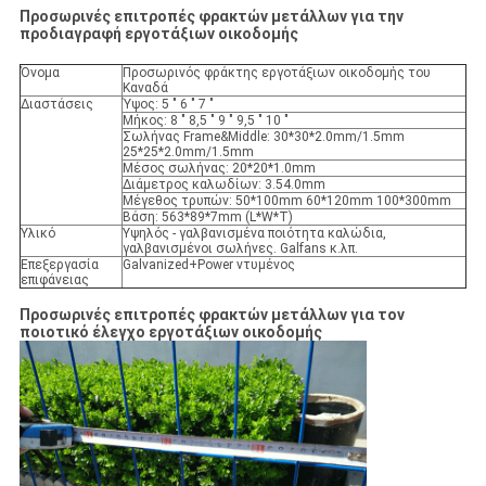
Προσωρινές επιτροπές φρακτών μετάλλων για την
προδιαγραφή εργοτάξιων οικοδομής
Όνομα
Προσωρινός φράκτης εργοτάξιων οικοδομής του
Καναδά
Διαστάσεις
Ύψος: 5 " 6 " 7 "
Μήκος: 8 " 8,5 " 9 " 9,5 " 10 "
Σωλήνας Frame&Middle: 30*30*2.0mm/1.5mm
25*25*2.0mm/1.5mm
Μέσος σωλήνας: 20*20*1.0mm
Διάμετρος καλωδίων: 3.54.0mm
Μέγεθος τρυπών: 50*100mm 60*120mm 100*300mm
Βάση: 563*89*7mm (L*W*T)
Υλικό
Υψηλός - γαλβανισμένα ποιότητα καλώδια,
γαλβανισμένοι σωλήνες. Galfans κ.λπ.
Επεξεργασία
Galvanized+Power ντυμένος
επιφάνειας
Προσωρινές επιτροπές φρακτών μετάλλων για τον
ποιοτικό έλεγχο εργοτάξιων οικοδομής