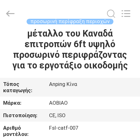
περίφραξη
8ft
προμηθευτής.
Copyright
©
προσωρινή περίφραξη περιοχών
2021
-
2025
μέταλλο του Καναδά
ΣΠΊΤΙ
steel-
securityfence.com.
επιτροπών 6ft υψηλό
All
Rights
Reserved.
ΠΡΟΪΌΝΤΑ
προσωρινό περιφράζοντας
Developed
by
ECER
για το εργοτάξιο οικοδομής
ΠΕΡΊΠΟΥ
ΕΜΕΊΣ
Τόπος
Anping Κίνα
καταγωγής:
ΓΎΡΟΣ
Μάρκα:
AOBIAO
ΕΡΓΟΣΤΑΣΊΩΝ
Πιστοποίηση:
CE, ISO
Αριθμό
Fsl-catf-007
ΠΟΙΟΤΙΚΌΣ
μοντέλου: