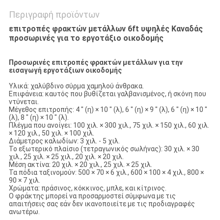
Περιγραφή προϊόντων
επιτροπές φρακτών μετάλλων 6ft υψηλές Καναδάς
προσωρινές για το εργοτάξιο οικοδομής
Προσωρινές επιτροπές φρακτών μετάλλων για την
εισαγωγή εργοτάξιων οικοδομής
Υλικά: χαλύβδινο σύρμα χαμηλού άνθρακα.
Επιφάνεια: καυτός που βυθίζεται γαλβανισμένος, ή σκόνη που
ντύνεται.
Μέγεθος επιτροπής: 4 " (η) × 10 " (λ), 6 " (η) × 9 " (λ), 6 " (η) × 10 "
(λ), 8 " (η) × 10 " (λ).
Πλέγμα που ανοίγει: 100 χιλ. × 300 χιλ., 75 χιλ. × 150 χιλ., 60 χιλ.
× 120 χιλ., 50 χιλ. × 100 χιλ.
Διάμετρος καλωδίων: 3 χιλ. - 5 χιλ.
Το εξωτερικό πλαίσιο (τετραγωνικός σωλήνας): 30 χιλ. × 30
χιλ., 25 χιλ. × 25 χιλ., 20 χιλ. × 20 χιλ.
Μέση ακτίνα: 20 χιλ. × 20 χιλ., 25 χιλ. × 25 χιλ.
Τα πόδια ταξινομούν: 500 × 70 × 6 χιλ., 600 × 100 × 4 χιλ., 800 ×
90 × 7 χιλ.
Χρώματα: πράσινος, κόκκινος, μπλε, και κίτρινος.
Ο φράκτης μπορεί να προσαρμοστεί σύμφωνα με τις
απαιτήσεις σας εάν δεν ικανοποιείτε με τις προδιαγραφές
ανωτέρω.