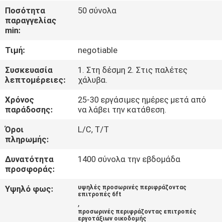
ΈΛΕΓΧΟΣ
Ποσότητα
50 σύνολα
παραγγελίας
min:
ΜΑΣ
Τιμή:
negotiable
ΕΛΆΤΕ
ΣΕ
Συσκευασία
1. Στη δέσμη 2. Στις παλέτες
λεπτομέρειες:
χάλυβα.
ΕΠΑΦΉ
Χρόνος
25-30 εργάσιμες ημέρες μετά από
ΜΕ
παράδοσης:
να λάβει την κατάθεση.
Όροι
L/C, T/T
ΖΗΤΉΣΤΕ
πληρωμής:
ΈΝΑ
Δυνατότητα
1400 σύνολα την εβδομάδα
ΑΠΌΣΠΑΣΜΑ
προσφοράς:
Υψηλό φως:
υψηλές προσωρινές περιφράζοντας
επιτροπές 6ft
ΕΙΔΉΣΕΙΣ
,
προσωρινές περιφράζοντας επιτροπές
εργοτάξιων οικοδομής