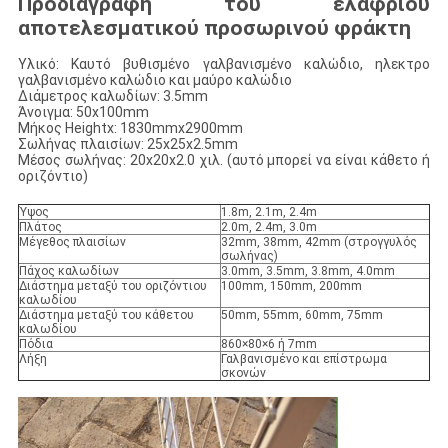
Προδιαγραφή του ελαφριού
αποτελεσματικού προσωρινού φράκτη
Υλικό: Καυτό βυθισμένο γαλβανισμένο καλώδιο, ηλεκτρο
γαλβανισμένο καλώδιο και μαύρο καλώδιο
Διάμετρος καλωδίων: 3.5mm
Άνοιγμα: 50x100mm
Μήκος Heightx: 1830mmx2900mm
Σωλήνας πλαισίων: 25x25x2.5mm
Μέσος σωλήνας: 20x20x2.0 χιλ. (αυτό μπορεί να είναι κάθετο ή
οριζόντιο)
Ύψος
1.8m, 2.1m, 2.4m
Πλάτος
2.0m, 2.4m, 3.0m
Μέγεθος πλαισίων
32mm, 38mm, 42mm (στρογγυλός
σωλήνας)
Πάχος καλωδίων
3.0mm, 3.5mm, 3.8mm, 4.0mm
Διάστημα μεταξύ του οριζόντιου
100mm, 150mm, 200mm
καλωδίου
Διάστημα μεταξύ του κάθετου
50mm, 55mm, 60mm, 75mm
καλωδίου
Πόδια
860×80×6 ή 7mm
Λήξη
Γαλβανισμένο και επίστρωμα
σκονών