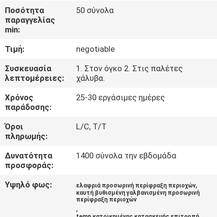
ΈΛΕΓΧΟΣ
Ποσότητα
50 σύνολα
παραγγελίας
min:
ΜΑΣ
Τιμή:
negotiable
ΕΛΆΤΕ
ΣΕ
Συσκευασία
1. Στον όγκο 2. Στις παλέτες
λεπτομέρειες:
χάλυβα.
ΕΠΑΦΉ
Χρόνος
25-30 εργάσιμες ημέρες
ΜΕ
παράδοσης:
Όροι
L/C, T/T
ΕΙΔΉΣΕΙΣ
πληρωμής:
Δυνατότητα
1400 σύνολα την εβδομάδα
ΖΗΤΉΣΤΕ
προσφοράς:
ΈΝΑ
Υψηλό φως:
,
ελαφριά προσωρινή περίφραξη περιοχών
καυτή βυθισμένη γαλβανισμένη προσωρινή
ΑΠΌΣΠΑΣΜΑ
περίφραξη περιοχών
,
temp κατοικημένης κατασκευής επιτροπή