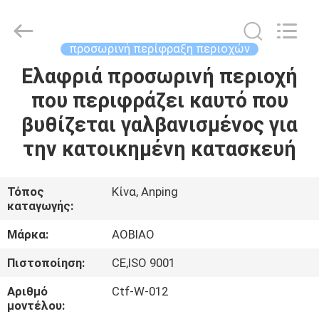
μετάλλων
προσωρινή
supplier.
Copyright
©
προσωρινή περίφραξη περιοχών
2021
-
2025
Ελαφριά προσωρινή περιοχή
ΣΠΊΤΙ
Anping
Aobiao
που περιφράζει καυτό που
Wire
Mesh
Products
ΠΡΟΪΌΝΤΑ
βυθίζεται γαλβανισμένος για
Co.,Ltd.
All
Rights
την κατοικημένη κατασκευή
Reserved.
Developed
ΠΕΡΊΠΟΥ
by
ECER
ΕΜΕΊΣ
Τόπος
Κίνα, Anping
καταγωγής:
ΓΎΡΟΣ
Μάρκα:
AOBIAO
ΕΡΓΟΣΤΑΣΊΩΝ
Πιστοποίηση:
CE,ISO 9001
Αριθμό
Ctf-W-012
ΠΟΙΟΤΙΚΌΣ
μοντέλου: