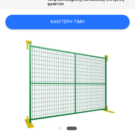
φρακτών
SITEMAP
ΚΑΛΎΤΕΡΗ ΤΙΜΉ
PRIVACY
POLICY