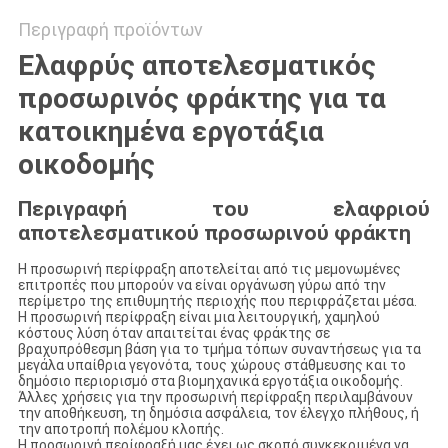
Περιγραφή προϊόντων
Ελαφρύς αποτελεσματικός
προσωρινός φράκτης για τα
κατοικημένα εργοτάξια
οικοδομής
Περιγραφή του ελαφριού
αποτελεσματικού προσωρινού φράκτη
Η προσωρινή περίφραξη αποτελείται από τις μεμονωμένες
επιτροπές που μπορούν να είναι οργάνωση γύρω από την
περίμετρο της επιθυμητής περιοχής που περιφράζεται μέσα.
Η προσωρινή περίφραξη είναι μια λειτουργική, χαμηλού
κόστους λύση όταν απαιτείται ένας φράκτης σε
βραχυπρόθεσμη βάση για το τμήμα τόπων συναντήσεως για τα
μεγάλα υπαίθρια γεγονότα, τους χώρους στάθμευσης και το
δημόσιο περιορισμό στα βιομηχανικά εργοτάξια οικοδομής.
Άλλες χρήσεις για την προσωρινή περίφραξη περιλαμβάνουν
την αποθήκευση, τη δημόσια ασφάλεια, τον έλεγχο πλήθους, ή
την αποτροπή πολέμου κλοπής.
Η προσωρινή περίφραξή μας έχει ως σκοπό συγκεκριμένα να