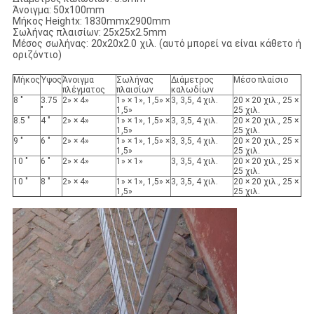
Άνοιγμα: 50x100mm
Μήκος Heightx: 1830mmx2900mm
Σωλήνας πλαισίων: 25x25x2.5mm
Μέσος σωλήνας: 20x20x2.0 χιλ. (αυτό μπορεί να είναι κάθετο ή
οριζόντιο)
Μήκος
Ύψος
Άνοιγμα
Σωλήνας
Διάμετρος
Μέσο πλαίσιο
πλέγματος
πλαισίων
καλωδίων
8 "
3.75
2» × 4»
1» × 1», 1,5» ×
3, 3,5, 4 χιλ.
20 × 20 χιλ., 25 ×
"
1,5»
25 χιλ.
8.5 "
4 "
2» × 4»
1» × 1», 1,5» ×
3, 3,5, 4 χιλ.
20 × 20 χιλ., 25 ×
1,5»
25 χιλ.
9 "
6 "
2» × 4»
1» × 1», 1,5» ×
3, 3,5, 4 χιλ.
20 × 20 χιλ., 25 ×
1,5»
25 χιλ.
10 "
6 "
2» × 4»
1» × 1»
3, 3,5, 4 χιλ.
20 × 20 χιλ., 25 ×
25 χιλ.
10 "
8 "
2» × 4»
1» × 1», 1,5» ×
3, 3,5, 4 χιλ.
20 × 20 χιλ., 25 ×
1,5»
25 χιλ.