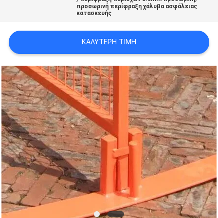
προσωρινή περίφραξη χάλυβα ασφάλειας
SITEMAP
κατασκευής
PRIVACY
ΚΑΛΎΤΕΡΗ ΤΙΜΉ
POLICY