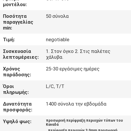
ΈΛΕΓΧΟΣ
μοντέλου:
Ποσότητα
50 σύνολα
ΜΑΣ
παραγγελίας
min:
ΕΛΆΤΕ
Τιμή:
negotiable
ΣΕ
ΕΠΑΦΉ
Συσκευασία
1. Στον όγκο 2. Στις παλέτες
λεπτομέρειες:
χάλυβα.
ΜΕ
Χρόνος
25-30 εργάσιμες ημέρες
παράδοσης:
ΕΙΔΉΣΕΙΣ
Όροι
L/C, T/T
πληρωμής:
ΖΗΤΉΣΤΕ
Δυνατότητα
1400 σύνολα την εβδομάδα
ΈΝΑ
προσφοράς:
ΑΠΌΣΠΑΣΜΑ
Υψηλό φως:
προσωρινή περίφραξη περιοχών τύπων του
Καναδά
,
,
περίφραξη περιοχών 3.0mm προσωρινή