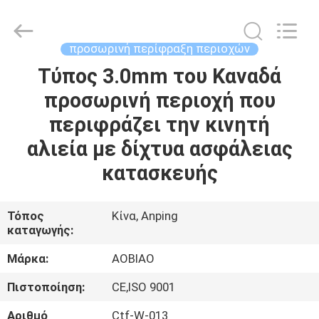
Wire
Mesh
Products
Co.,Ltd.
All
προσωρινή περίφραξη περιοχών
Rights
Reserved.
Developed
Τύπος 3.0mm του Καναδά
ΣΠΊΤΙ
by
ECER
προσωρινή περιοχή που
ΠΡΟΪΌΝΤΑ
περιφράζει την κινητή
αλιεία με δίχτυα ασφάλειας
ΠΕΡΊΠΟΥ
κατασκευής
ΕΜΕΊΣ
Τόπος
Κίνα, Anping
καταγωγής:
ΓΎΡΟΣ
ΕΡΓΟΣΤΑΣΊΩΝ
Μάρκα:
AOBIAO
Πιστοποίηση:
CE,ISO 9001
ΠΟΙΟΤΙΚΌΣ
Αριθμό
Ctf-W-013