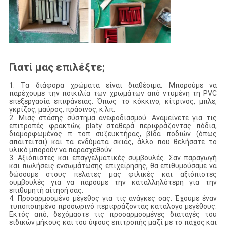
Γιατί μας επιλέξτε;
1. Τα διάφορα χρώματα είναι διαθέσιμα. Μπορούμε να
παρέχουμε την ποικιλία των χρωμάτων από ντυμένη τη PVC
επεξεργασία επιφάνειας. Όπως το κόκκινο, κίτρινος, μπλε,
γκρίζος, μαύρος, πράσινος, κ.λπ.
2. Μιας στάσης σύστημα ανεφοδιασμού. Αναμείνετε για τις
επιτροπές φρακτών, platy σταθερά περιφράζοντας πόδια,
διαμορφωμένος π τοπ συζευκτήρας, βίδα ποδιών (όπως
απαιτείται) και τα ενδύματα σκιάς, άλλο που θελήσατε το
υλικό μπορούν να παρασχεθούν.
3. Αξιόπιστες και επαγγελματικές συμβουλές. Σαν παραγωγή
και πωλήσεις ενσωμάτωσης επιχείρησης, θα επιθυμούσαμε να
δώσουμε στους πελάτες μας φιλικές και αξιόπιστες
συμβουλές για να πάρουμε την καταλληλότερη για την
επιθυμητή αίτησή σας.
4. Προσαρμοσμένο μέγεθος για τις ανάγκες σας. Έχουμε έναν
τυποποιημένο προσωρινό περιφράζοντας κατάλογο μεγέθους.
Εκτός από, δεχόμαστε τις προσαρμοσμένες διαταγές του
ειδικών μήκους και του ύψους επιτροπής μαζί με το πάχος και