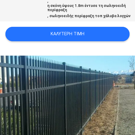
,
SITEMAP
η σκόνη ύψους 1.8m έντυσε τη σωληνοειδή
περίφραξη
,
σωληνοειδής περίφραξη τοπ χάλυβα λογχών
PRIVACY
ΚΑΛΎΤΕΡΗ ΤΙΜΉ
POLICY