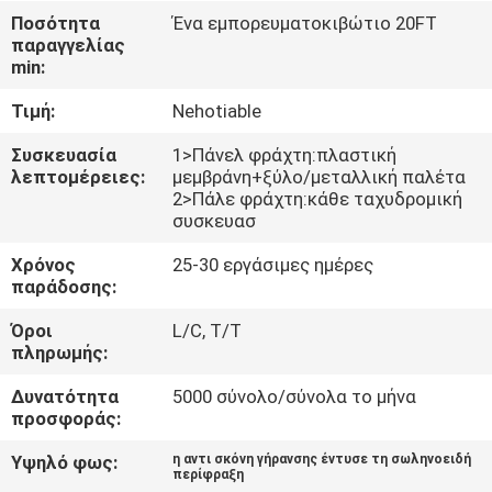
ΈΛΕΓΧΟΣ
Ποσότητα
Ένα εμπορευματοκιβώτιο 20FT
παραγγελίας
min:
ΜΑΣ
Τιμή:
Nehotiable
ΕΛΆΤΕ
ΣΕ
Συσκευασία
1>Πάνελ φράχτη:πλαστική
λεπτομέρειες:
μεμβράνη+ξύλο/μεταλλική παλέτα
ΕΠΑΦΉ
2>Πάλε φράχτη:κάθε ταχυδρομική
συσκευασ
ΜΕ
Χρόνος
25-30 εργάσιμες ημέρες
παράδοσης:
ΕΙΔΉΣΕΙΣ
Όροι
L/C, T/T
πληρωμής:
ΖΗΤΉΣΤΕ
Δυνατότητα
5000 σύνολο/σύνολα το μήνα
ΈΝΑ
προσφοράς:
ΑΠΌΣΠΑΣΜΑ
Υψηλό φως:
η αντι σκόνη γήρανσης έντυσε τη σωληνοειδή
περίφραξη