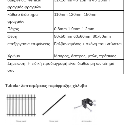
οριζόντιος *vertical
32x16mm 40*19mm 45*25mm
φραγμός φραγμών
κάθετο διάστημα
110mm 120mm 150mm
φραγμών
Πάχος
0.8mm 1.0mm 1.2mm
Θέση
50x50mm 60x60mm 80x80mm
επεξεργασία επιφάνειας
Γαλβανισμένος + σκόνη που ντύνεται
Χρώμα
Μαύρος, άσπρος, μπλε, πράσινος
Σημείωση: Η ειδική προδιαγραφή είναι διαθέσιμη ως αίτημά
σας.
Tubelar λεπτομέρειες περίφραξης χάλυβα