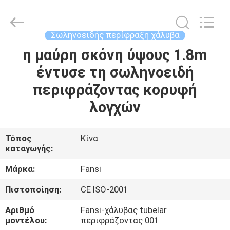
Wire
Mesh
Products
Co.,Ltd.
All
Σωληνοειδής περίφραξη χάλυβα
Rights
Reserved.
η μαύρη σκόνη ύψους 1.8m
ΣΠΊΤΙ
Developed
by
ECER
έντυσε τη σωληνοειδή
ΠΡΟΪΌΝΤΑ
περιφράζοντας κορυφή
λογχών
ΠΕΡΊΠΟΥ
ΕΜΕΊΣ
Τόπος
Κίνα
καταγωγής:
ΓΎΡΟΣ
Μάρκα:
Fansi
ΕΡΓΟΣΤΑΣΊΩΝ
Πιστοποίηση:
CE ISO-2001
Αριθμό
Fansi-χάλυβας tubelar
ΠΟΙΟΤΙΚΌΣ
μοντέλου:
περιφράζοντας 001