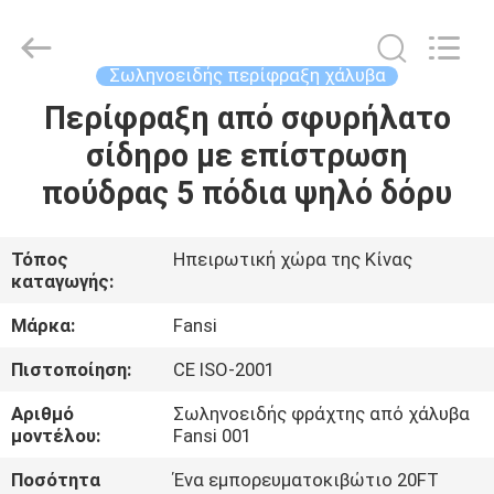
λογχών
1.8m
υψηλή
supplier.
Copyright
Σωληνοειδής περίφραξη χάλυβα
©
2021
-
Περίφραξη από σφυρήλατο
ΣΠΊΤΙ
2025
Anping
σίδηρο με επίστρωση
Aobiao
Wire
Mesh
ΠΡΟΪΌΝΤΑ
πούδρας 5 πόδια ψηλό δόρυ
Products
Co.,Ltd.
All
Rights
Reserved.
ΠΕΡΊΠΟΥ
Τόπος
Ηπειρωτική χώρα της Κίνας
Developed
by
καταγωγής:
ΕΜΕΊΣ
ECER
Μάρκα:
Fansi
ΓΎΡΟΣ
Πιστοποίηση:
CE ISO-2001
ΕΡΓΟΣΤΑΣΊΩΝ
Αριθμό
Σωληνοειδής φράχτης από χάλυβα
μοντέλου:
Fansi 001
ΠΟΙΟΤΙΚΌΣ
Ποσότητα
Ένα εμπορευματοκιβώτιο 20FT