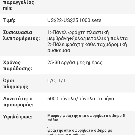
παραγγελίας
ΈΛΕΓΧΟΣ
min:
Τιμή:
US$22-US$25 1000 sets
ΜΑΣ
ΕΛΆΤΕ
Συσκευασία
1>Πάνελ φράχτη:πλαστική
λεπτομέρειες:
μεμβράνη+ξύλο/μεταλλική παλέτα
ΣΕ
2>Πάλε φράχτη:κάθε ταχυδρομική
συσκευασ
ΕΠΑΦΉ
Χρόνος
25-30 εργάσιμες ημέρες
ΜΕ
παράδοσης:
Όροι
L/C, T/T
ΕΙΔΉΣΕΙΣ
πληρωμής:
Δυνατότητα
5000 σύνολο/σύνολα το μήνα
ΖΗΤΉΣΤΕ
προσφοράς:
ΈΝΑ
Υψηλό φως:
Μαύρος φράχτης από σφυρήλατο σίδηρο 5
πόδια
ΑΠΌΣΠΑΣΜΑ
,
φράχτης από σφυρήλατο σίδηρο με
επίστρωση πούδρας