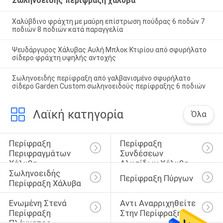
Σωληνοειδής περίφραξη χάλυβα
Χαλύβδινο φράχτη με μαύρη επίστρωση πούδρας 6 ποδών 7
ποδιών 8 ποδιών κατά παραγγελία
Ψευδάργυρος Χάλυβας Αυλή Μπλοκ Κτιρίου από σφυρήλατο
σίδερο φράχτη υψηλής αντοχής
Σωληνοειδής περίφραξη από γαλβανισμένο σφυρήλατο
σίδερο Garden Custom σωληνοειδούς περίφραξης 6 ποδιών
Λαϊκή κατηγορία
Όλα
Περίφραξη 
Περίφραξη 
Περιφραγμάτων 
Συνδέσεων 
Χάλυβα
Αλυσίδων Χάλυβα
Σωληνοειδής 
Περίφραξη Πύργων
Περίφραξη Χάλυβα
Ενωμένη Στενά 
Αντι Αναρριχηθείτε 
Περίφραξη 
Στην Περίφραξη
Πλέγματος 