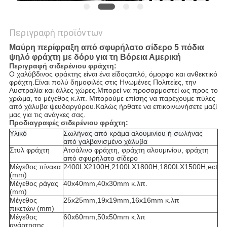
Περιγραφή προϊόντων
Μαύρη περίφραξη από σφυρήλατο σίδερο 5 πόδια
ψηλό φράχτη με δόρυ για τη Βόρεια Αμερική
Περιγραφή σιδερένιου φράχτη:
Ο χαλύβδινος φράκτης είναι ένα είδος
απλό, όμορφο και ανθεκτικό 
φράχτη.Είναι πολύ δημοφιλές στις Ηνωμένες Πολιτείες, την 
Αυστραλία και άλλες χώρες.Μπορεί να προσαρμοστεί ως προς το 
χρώμα, το μέγεθος κ.λπ. Μπορούμε επίσης να παρέχουμε πύλες 
από χάλυβα ψευδαργύρου.Καλώς ήρθατε να επικοινωνήσετε μαζί 
μας για τις ανάγκες σας.
Προδιαγραφές σιδερένιου φράχτη:
Υλικό
Σωλήνας από κράμα αλουμινίου ή σωλήνας
από γαλβανισμένο χάλυβα
Στυλ φράχτη
Ατσάλινο φράχτη, φράχτη αλουμινίου, φράχτη
από σφυρήλατο σίδερο
Μέγεθος πίνακα
2400LX2100H,2100LX1800H,1800LX1500H,ect
(mm)
Μέγεθος ράγας
40x40mm,40x30mm κ.λπ.
(mm)
Μέγεθος
25x25mm,19x19mm,16x16mm κ.λπ
πικετών (mm)
Μέγεθος
60x60mm,50x50mm κ.λπ
ανάρτησης