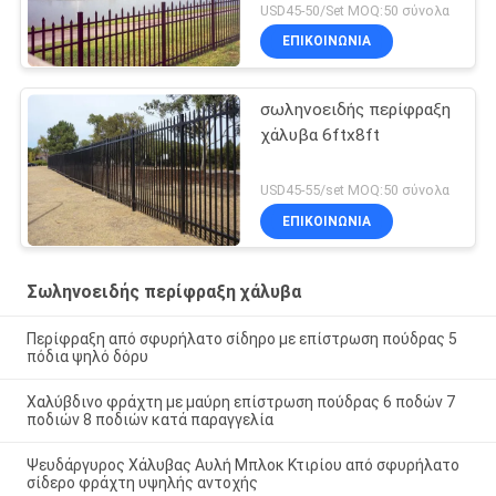
USD45-50/Set MOQ:50 σύνολα
ΕΠΙΚΟΙΝΩΝΙΑ
σωληνοειδής περίφραξη
χάλυβα 6ftx8ft
USD45-55/set MOQ:50 σύνολα
ΕΠΙΚΟΙΝΩΝΙΑ
Σωληνοειδής περίφραξη χάλυβα
Περίφραξη από σφυρήλατο σίδηρο με επίστρωση πούδρας 5
πόδια ψηλό δόρυ
Χαλύβδινο φράχτη με μαύρη επίστρωση πούδρας 6 ποδών 7
ποδιών 8 ποδιών κατά παραγγελία
Ψευδάργυρος Χάλυβας Αυλή Μπλοκ Κτιρίου από σφυρήλατο
σίδερο φράχτη υψηλής αντοχής