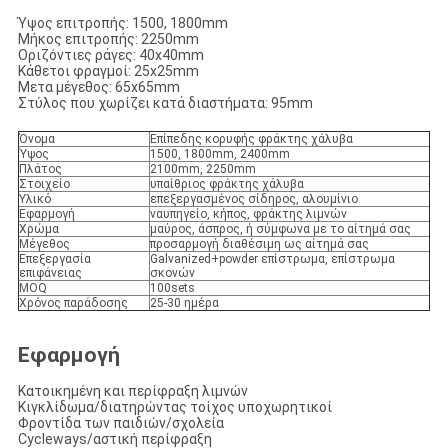
Ύψος επιτροπής: 1500, 1800mm
Μήκος επιτροπής: 2250mm
Οριζόντιες ράγες: 40x40mm
Κάθετοι φραγμοί: 25x25mm
Μετα μέγεθος: 65x65mm
Στύλος που χωρίζει κατά διαστήματα: 95mm
Όνομα
Επίπεδης κορυφής φράκτης χάλυβα
Ύψος
1500, 1800mm, 2400mm
Πλάτος
2100mm, 2250mm
Στοιχείο
υπαίθριος φράκτης χάλυβα
Υλικό
επεξεργασμένος σίδηρος, αλουμίνιο
Εφαρμογή
ναυπηγείο, κήπος, φράκτης λιμνών
Χρώμα
μαύρος, άσπρος, ή σύμφωνα με το αίτημά σας
Μέγεθος
προσαρμογή διαθέσιμη ως αίτημά σας
Επεξεργασία
Galvanized+powder επίστρωμα, επίστρωμα
επιφάνειας
σκονών
MOQ
100sets
Χρόνος παράδοσης
25-30 ημέρα
Εφαρμογή
Κατοικημένη και περίφραξη λιμνών
Κιγκλίδωμα/διατηρώντας τοίχος υποχωρητικοί
Φροντίδα των παιδιών/σχολεία
Cycleways/αστική περίφραξη