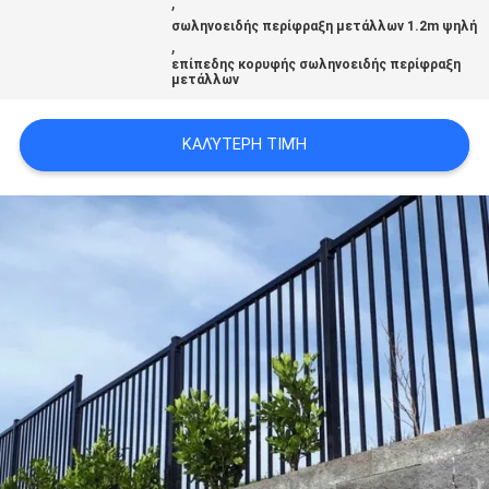
,
σωληνοειδής περίφραξη μετάλλων 1.2m ψηλή
,
επίπεδης κορυφής σωληνοειδής περίφραξη
μετάλλων
ΚΑΛΎΤΕΡΗ ΤΙΜΉ