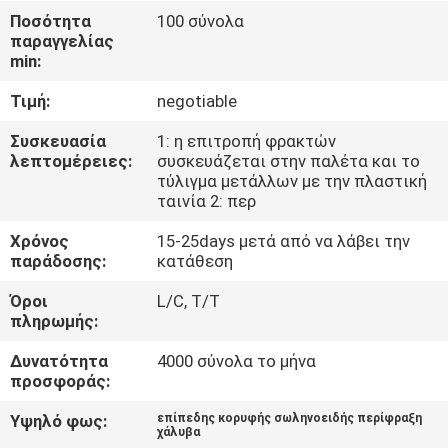
ΈΛΕΓΧΟΣ
Ποσότητα
100 σύνολα
παραγγελίας
min:
ΜΑΣ
Τιμή:
negotiable
ΕΛΆΤΕ
ΣΕ
Συσκευασία
1: η επιτροπή φρακτών
λεπτομέρειες:
συσκευάζεται στην παλέτα και το
ΕΠΑΦΉ
τύλιγμα μετάλλων με την πλαστική
ταινία 2: περ
ΜΕ
Χρόνος
15-25days μετά από να λάβει την
παράδοσης:
κατάθεση
ΖΗΤΉΣΤΕ
Όροι
L/C, T/T
ΈΝΑ
πληρωμής:
ΑΠΌΣΠΑΣΜΑ
Δυνατότητα
4000 σύνολα το μήνα
προσφοράς:
ΕΙΔΉΣΕΙΣ
Υψηλό φως:
επίπεδης κορυφής σωληνοειδής περίφραξη
χάλυβα