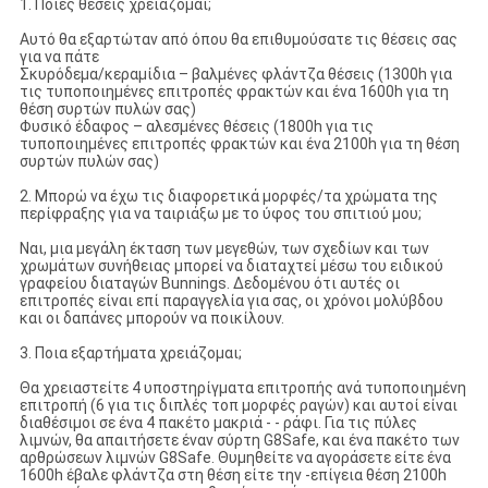
1. Ποιες θέσεις χρειάζομαι;
Αυτό θα εξαρτώταν από όπου θα επιθυμούσατε τις θέσεις σας
για να πάτε
Σκυρόδεμα/κεραμίδια – βαλμένες φλάντζα θέσεις (1300h για
τις τυποποιημένες επιτροπές φρακτών και ένα 1600h για τη
θέση συρτών πυλών σας)
Φυσικό έδαφος – αλεσμένες θέσεις (1800h για τις
τυποποιημένες επιτροπές φρακτών και ένα 2100h για τη θέση
συρτών πυλών σας)
2. Μπορώ να έχω τις διαφορετικά μορφές/τα χρώματα της
περίφραξης για να ταιριάξω με το ύφος του σπιτιού μου;
Ναι, μια μεγάλη έκταση των μεγεθών, των σχεδίων και των
χρωμάτων συνήθειας μπορεί να διαταχτεί μέσω του ειδικού
γραφείου διαταγών Bunnings. Δεδομένου ότι αυτές οι
επιτροπές είναι επί παραγγελία για σας, οι χρόνοι μολύβδου
και οι δαπάνες μπορούν να ποικίλουν.
3. Ποια εξαρτήματα χρειάζομαι;
Θα χρειαστείτε 4 υποστηρίγματα επιτροπής ανά τυποποιημένη
επιτροπή (6 για τις διπλές τοπ μορφές ραγών) και αυτοί είναι
διαθέσιμοι σε ένα 4 πακέτο μακριά - - ράφι. Για τις πύλες
λιμνών, θα απαιτήσετε έναν σύρτη G8Safe, και ένα πακέτο των
αρθρώσεων λιμνών G8Safe. Θυμηθείτε να αγοράσετε είτε ένα
1600h έβαλε φλάντζα στη θέση είτε την -επίγεια θέση 2100h