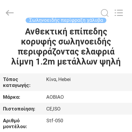
λογχών
1.8m
υψηλή
προμηθευτής.
Copyright
Σωληνοειδής περίφραξη χάλυβα
©
2021
-
Ανθεκτική επίπεδης
ΣΠΊΤΙ
2025
steel-
κορυφής σωληνοειδής
securityfence.com.
All
Rights
ΠΡΟΪΌΝΤΑ
περιφράζοντας ελαφριά
Reserved.
Developed
by
λίμνη 1.2m μετάλλων ψηλή
ECER
ΠΕΡΊΠΟΥ
ΕΜΕΊΣ
Τόπος
Κίνα, Hebei
καταγωγής:
ΓΎΡΟΣ
Μάρκα:
AOBIAO
ΕΡΓΟΣΤΑΣΊΩΝ
Πιστοποίηση:
CE,ISO
Αριθμό
Stf-050
ΠΟΙΟΤΙΚΌΣ
μοντέλου: