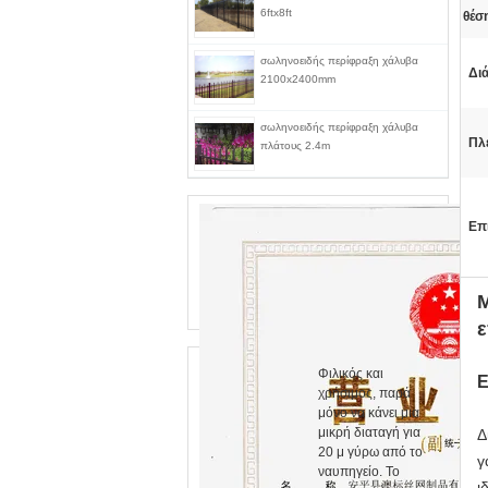
6ftx8ft
θέσ
σωληνοειδής περίφραξη χάλυβα
Δι
2100x2400mm
σωληνοειδής περίφραξη χάλυβα
Πλ
πλάτους 2.4m
Επ
ε
Φιλικός και
Ε
χρήσιμος, παρά
μόνο να κάνει μια
μικρή διαταγή για
Δ
20 μ γύρω από το
γ
ναυπηγείο. Το
ι