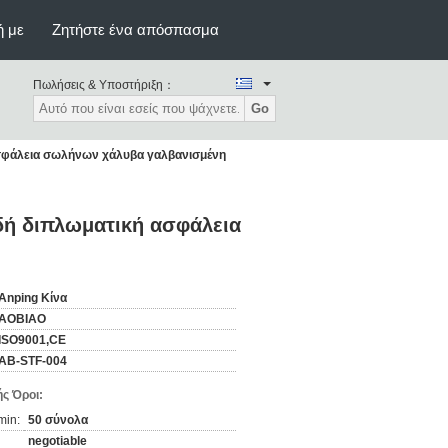
ή με
Ζητήστε ένα απόσπασμα
Πωλήσεις & Υποστήριξη：
Go
ασφάλεια σωλήνων χάλυβα γαλβανισμένη
δή διπλωματική ασφάλεια
Anping Κίνα
AOBIAO
ISO9001,CE
AB-STF-004
ς Όροι:
min:
50 σύνολα
negotiable