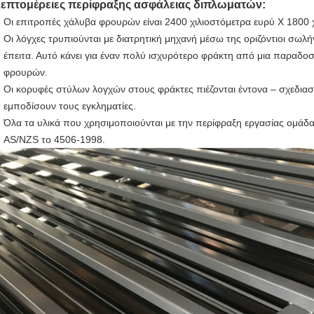
επτομέρειες περίφραξης ασφάλειας διπλωματών:
Οι επιτροπές χάλυβα φρουρών είναι 2400 χιλιοστόμετρα ευρύ Χ 1800 χι
Οι λόγχες τρυπιούνται με διατρητική μηχανή μέσω της οριζόντιοι σωλή
έπειτα. Αυτό κάνει για έναν πολύ ισχυρότερο φράκτη από μια παραδ
φρουρών.
Οι κορυφές στύλων λογχών στους φράκτες πιέζονται έντονα – σχεδιασ
εμποδίσουν τους εγκληματίες.
Όλα τα υλικά που χρησιμοποιούνται με την περίφραξη εργασίας ομάδ
AS/NZS το 4506-1998.