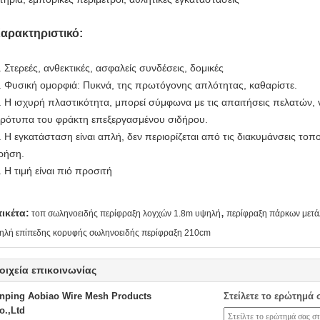
αρακτηριστικό:
. Στερεές, ανθεκτικές, ασφαλείς συνδέσεις, δομικές
. Φυσική ομορφιά: Πυκνά, της πρωτόγονης απλότητας, καθαρίστε.
. Η ισχυρή πλαστικότητα, μπορεί σύμφωνα με τις απαιτήσεις πελατών, ν
ρότυπα του φράκτη επεξεργασμένου σιδήρου.
. Η εγκατάσταση είναι απλή, δεν περιορίζεται από τις διακυμάνσεις τοπ
ρήση.
. Η τιμή είναι πιό προσιτή
,
τικέτα:
τοπ σωληνοειδής περίφραξη λογχών 1.8m υψηλή
περίφραξη πάρκων μετ
ηλή επίπεδης κορυφής σωληνοειδής περίφραξη 210cm
οιχεία επικοινωνίας
nping Aobiao Wire Mesh Products
Στείλετε το ερώτημά 
o.,Ltd