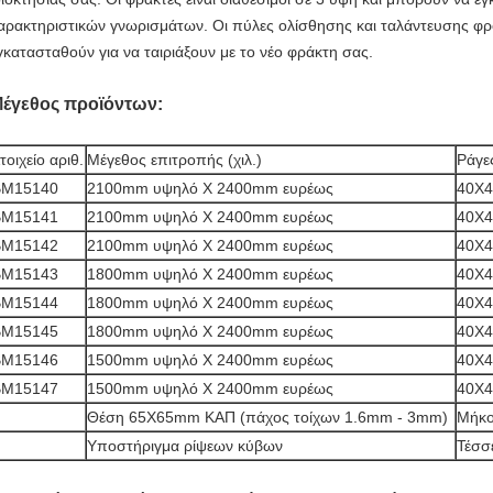
αρακτηριστικών γνωρισμάτων. Οι πύλες ολίσθησης και ταλάντευσης φ
γκατασταθούν για να ταιριάξουν με το νέο φράκτη σας.
έγεθος προϊόντων:
τοιχείο αριθ.
Μέγεθος επιτροπής (χιλ.)
Ράγες
BM15140
2100mm υψηλό Χ 2400mm ευρέως
40X4
BM15141
2100mm υψηλό Χ 2400mm ευρέως
40X4
BM15142
2100mm υψηλό Χ 2400mm ευρέως
40X4
BM15143
1800mm υψηλό Χ 2400mm ευρέως
40X4
BM15144
1800mm υψηλό Χ 2400mm ευρέως
40X4
BM15145
1800mm υψηλό Χ 2400mm ευρέως
40X4
BM15146
1500mm υψηλό Χ 2400mm ευρέως
40X4
BM15147
1500mm υψηλό Χ 2400mm ευρέως
40X4
Θέση 65X65mm ΚΑΠ (πάχος τοίχων 1.6mm - 3mm)
Μήκο
Υποστήριγμα ρίψεων κύβων
Τέσσ