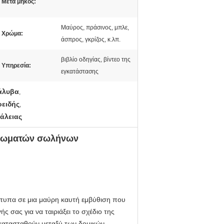
Μετα μήκος:
Μαύρος, πράσινος, μπλε,
Χρώμα:
άσπρος, γκρίζος, κ.λπ.
βιβλίο οδηγίας, βίντεο της
Υπηρεσία:
εγκατάστασης
άλυβα
,
ειδής
,
άλειας
πλωματών σωλήνων
ρότυπα σε μια μαύρη καυτή εμβύθιση που
ς σας για να ταιριάξει το σχέδιο της
εγκατασταθούν μεταξύ των δομικών