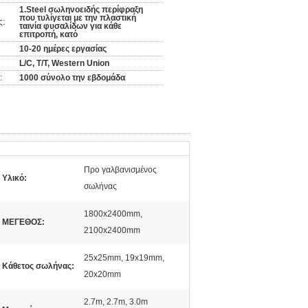
1.Steel σωληνοειδής περίφραξη
που τυλίγεται με την πλαστική
ς:
ταινία φυσαλίδων για κάθε
επιτροπή, κατό
10-20 ημέρες εργασίας
L/C, T/T, Western Union
:
1000 σύνολο την εβδομάδα
Προ γαλβανισμένος
Υλικό:
σωλήνας
1800x2400mm,
ΜΕΓΕΘΟΣ:
2100x2400mm
25x25mm, 19x19mm,
Κάθετος σωλήνας:
20x20mm
2.7m, 2.7m, 3.0m