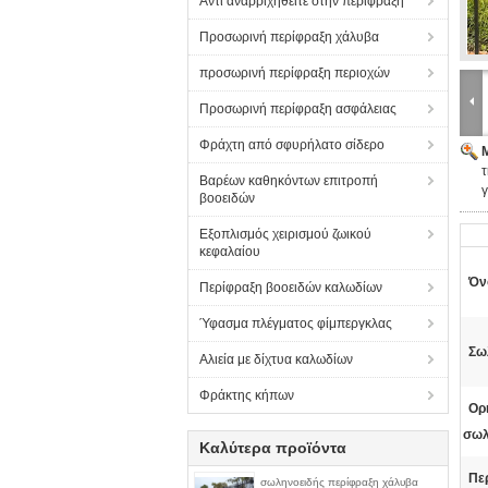
Αντι αναρριχηθείτε στην περίφραξη
Προσωρινή περίφραξη χάλυβα
προσωρινή περίφραξη περιοχών
Προσωρινή περίφραξη ασφάλειας
Φράχτη από σφυρήλατο σίδερο
Βαρέων καθηκόντων επιτροπή
βοοειδών
Εξοπλισμός χειρισμού ζωικού
κεφαλαίου
Όν
Περίφραξη βοοειδών καλωδίων
Ύφασμα πλέγματος φίμπεργκλας
Σω
Αλιεία με δίχτυα καλωδίων
Φράκτης κήπων
Ορι
σωλ
Καλύτερα προϊόντα
Πε
σωληνοειδής περίφραξη χάλυβα