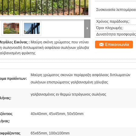
Συσκευασία λεπτομέρειε
Χρόνος παράδοσης:
Όροι πληρωμής:
Δυνατότητα προσφοράς
Μεγάλες Εικόνας :
Μαύρη σκόνη χρώματος που ντύνει
Επικοινωνία
τη σωληνοειδή διπλωματική ασφάλεια σωλήνων χάλυβα
γαλβανισμένη φράκτης
Μαύρη χρώματος σκονών περίφραξη ασφάλειας διπλωματών
ομα προϊόντων:
σωλήνων επιστρώματος γαλβανισμένη χάλυβας
γαλβανισμένος εν θερμώ τετράγωνος σωλήνας
λήνας:
ζόντιος
40x40mm, 45x45mm, 50x50mm
ήνας:
ριφράζοντας
65x65mm, 100x100mm