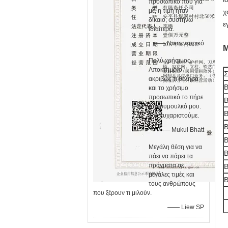
προσωπικό που για
με, η τιμή ήταν
χ
δίκαιο, συστήνω
ε
ιδιαίτερα.
—— Niam νευρικό
Μ
Πολύ χρήσιμος.
Αποκτημένο
Σ
ακριβώς τι θέλησα
και το χρήσιμο
προσωπικό το πήρε
στο ρυμουλκό μου.
Σας ευχαριστούμε.
—— Mukul Bhatt
Μεγάλη θέση για να
πάει να πάρει τα
πράγματα σε
μεγάλες τιμές και
τους ανθρώπους
που ξέρουν τι μιλούν.
—— Liew SP