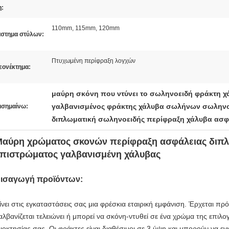
η:
110mm, 115mm, 120mm
άστημα στύλων:
Πτυχωμένη περίφραξη λογχών
εονέκτημα:
μαύρη σκόνη που ντύνει το σωληνοειδή φράκτη χ
γαλβανισμένος φράκτης χάλυβα σωλήνων σωληνο
ισημαίνω:
διπλωματική σωληνοειδής περίφραξη χάλυβα ασφ
Μαύρη χρώματος σκονών περίφραξη ασφάλειας δι
πιστρώματος γαλβανισμένη χάλυβας
ισαγωγή προϊόντων:
ίνει στις εγκαταστάσεις σας μια φρέσκια εταιρική εμφάνιση. Έρχεται π
αλβανίζεται τελειώνει ή μπορεί να σκόνη-ντυθεί σε ένα χρώμα της επιλογή
διοκτησίας σας. Οι φράκτες είναι διαθέσιμοι σε 3 ύψη και μπορούν να 