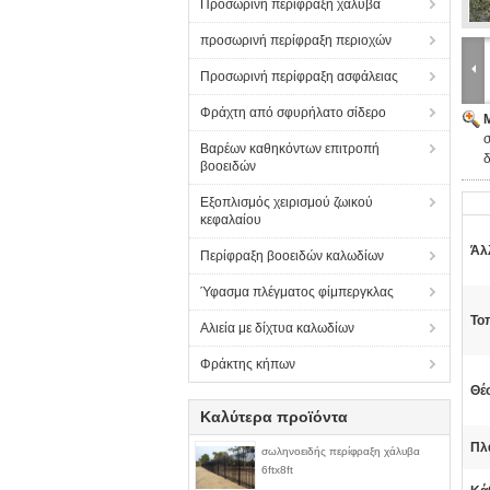
Προσωρινή περίφραξη χάλυβα
προσωρινή περίφραξη περιοχών
Προσωρινή περίφραξη ασφάλειας
Φράχτη από σφυρήλατο σίδερο
Βαρέων καθηκόντων επιτροπή
δ
βοοειδών
Εξοπλισμός χειρισμού ζωικού
κεφαλαίου
Άλ
Περίφραξη βοοειδών καλωδίων
Ύφασμα πλέγματος φίμπεργκλας
Το
Αλιεία με δίχτυα καλωδίων
Φράκτης κήπων
Θέ
Καλύτερα προϊόντα
Πλ
σωληνοειδής περίφραξη χάλυβα
6ftx8ft