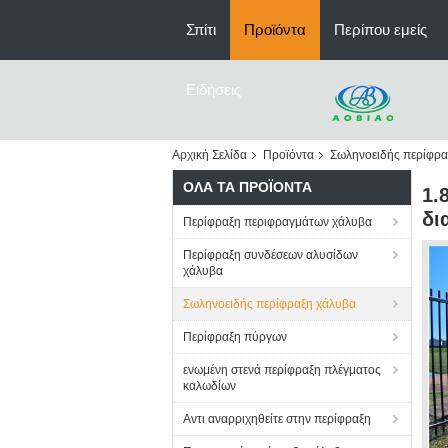
Σπίτι
Προϊόντα
Περίπου εμείς
Ειδήσεις
Αρχική Σελίδα
Προϊόντα
Σωληνοειδής περίφρα
ΌΛΑ ΤΑ ΠΡΟΪΌΝΤΑ
1.
δι
Περίφραξη περιφραγμάτων χάλυβα
Περίφραξη συνδέσεων αλυσίδων
χάλυβα
Σωληνοειδής περίφραξη χάλυβα
Περίφραξη πύργων
ενωμένη στενά περίφραξη πλέγματος
καλωδίων
Αντι αναρριχηθείτε στην περίφραξη