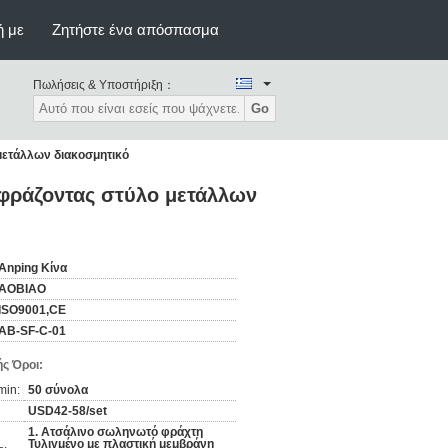
ή με
Ζητήστε ένα απόσπασμα
Πωλήσεις & Υποστήριξη：
Go
μετάλλων διακοσμητικό
ιφράζοντας στύλο μετάλλων
Anping Κίνα
AOBIAO
ISO9001,CE
AB-SF-C-01
ς Όροι:
min:
50 σύνολα
USD42-58/set
1. Ατσάλινο σωληνωτό φράχτη
Τυλιγμένο με πλαστική μεμβράνη