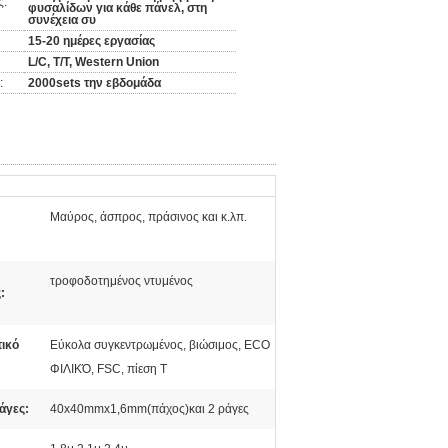
ς:
φυσαλίδων για κάθε πάνελ, στη
συνέχεια συ
15-20 ημέρες εργασίας
L/C, T/T, Western Union
:
2000sets την εβδομάδα
Μαύρος, άσπρος, πράσινος και κ.λπ.
τροφοδοτημένος ντυμένος
:
τικό
Εύκολα συγκεντρωμένος, βιώσιμος, ECO
ΦΙΛΙΚΌ, FSC, πίεση Τ
ράγες:
40x40mmx1,6mm(πάχος)και 2 ράγες