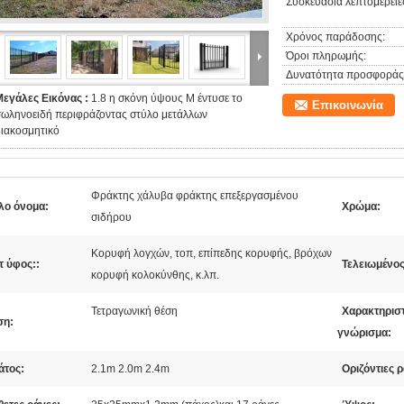
Συσκευασία λεπτομέρειε
Χρόνος παράδοσης:
Όροι πληρωμής:
Δυνατότητα προσφοράς
Μεγάλες Εικόνας :
1.8 η σκόνη ύψους Μ έντυσε το
Επικοινωνία
σωληνοειδή περιφράζοντας στύλο μετάλλων
ιακοσμητικό
Φράκτης χάλυβα φράκτης επεξεργασμένου
λο όνομα:
Χρώμα:
σιδήρου
Κορυφή λογχών, τοπ, επίπεδης κορυφής, βρόχων
π ύφος::
Τελειωμένος
κορυφή κολοκύνθης, κ.λπ.
Τετραγωνική θέση
Χαρακτηρισ
ση:
γνώρισμα:
άτος:
2.1m 2.0m 2.4m
Οριζόντιες 