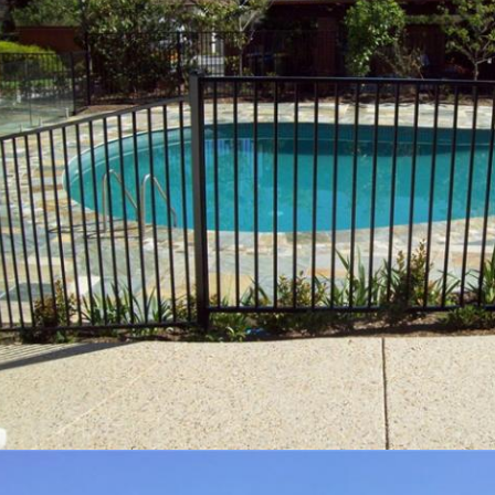
Αφήστε ένα μήνυμα
We bellen je snel terug!