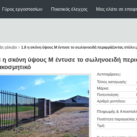
Γύρος εργοστασίων
Ποιοτικός έλεγχος
Μας ελάτε σε επαφ
ξη χάλυβα
1.8 η σκόνη ύψους Μ έντυσε το σωληνοειδή περιφράζοντας στύλο 
8 η σκόνη ύψους Μ έντυσε το σωληνοειδή περ
ακοσμητικό
Λεπτομέρειες:
Τόπος καταγωγής:
Μάρκα:
Πιστοποίηση:
Αριθμό μοντέλου:
Πληρωμής & Αποστολή
Ποσότητα παραγγελίας 
Τιμή: