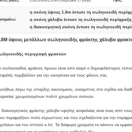
θετες ράγες:
25x25mmx1,2mm (πάχος)και 17 ράγες
Ύψος:
η σκόνη ύψους 1.8m έντυσε τη σωληνοειδή περίφ
η σκόνη χάλυβα έντυσε τη σωληνοειδή περίφραξη
ισημαίνω:
η διακοσμητική σκόνη έντυσε τη σωληνοειδή περ
.8M ύψους μετάλλων σωληνοειδής φράκτης χάλυβα φρακτ
ωληνοειδής περιγραφή φρακτών
ι σωληνοειδείς φράκτες λιμνών είναι από καιρό ο δημοφιλέστερος τύπο
σφαλές περιβάλλον για την οικογένεια και τους φίλους σας.
υνήθως λόγω της ύπαρξης οικονομικός, εύκαμπτος στο σχέδιο και διαθ
ιαρκείας χρωματισμένων παλτό χρωμάτων σκονών.
 διακοσμητικός φράκτης χάλυβα υψηλής ασφαλείας είναι ένας από το
ου περιφράζουν πολύ εύρωστους και που σχεδιάζονται για την περίφρα
χολείων και του σπιτιού κ.λπ. Τα διάφορα χρώματα το κάνουν να εμφανι
αρακτηριστικά για να κρατήσουν τους εισβολείς έξω.