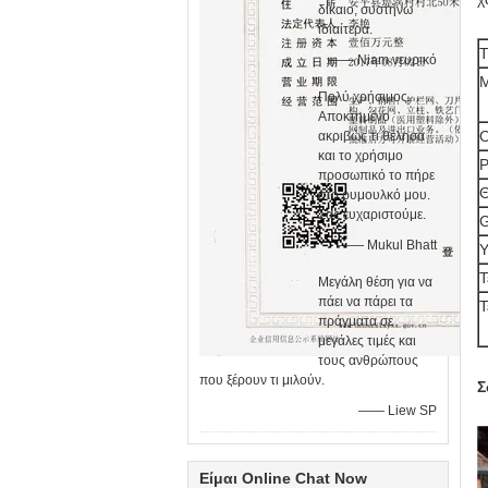
δίκαιο, συστήνω
ιδιαίτερα.
—— Niam νευρικό
Μ
Πολύ χρήσιμος.
Αποκτημένο
Ο
ακριβώς τι θέλησα
και το χρήσιμο
Ρ
προσωπικό το πήρε
Θ
στο ρυμουλκό μου.
Σας ευχαριστούμε.
—— Mukul Bhatt
Υ
Τ
Μεγάλη θέση για να
πάει να πάρει τα
Τ
πράγματα σε
μεγάλες τιμές και
τους ανθρώπους
που ξέρουν τι μιλούν.
Σ
—— Liew SP
Είμαι Online Chat Now