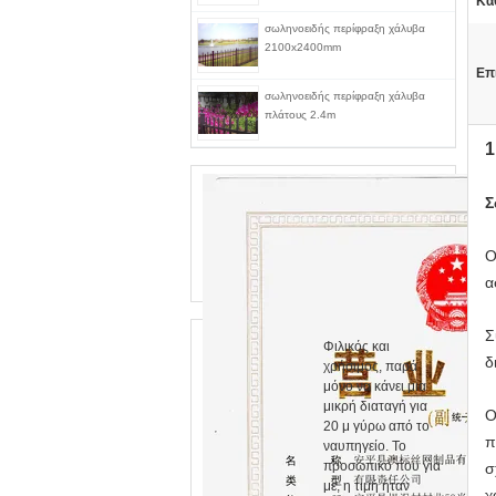
Κά
σωληνοειδής περίφραξη χάλυβα
2100x2400mm
Επ
σωληνοειδής περίφραξη χάλυβα
πλάτους 2.4m
1
Σ
Ο
α
Σ
Φιλικός και
δ
χρήσιμος, παρά
μόνο να κάνει μια
μικρή διαταγή για
Ο
20 μ γύρω από το
π
ναυπηγείο. Το
προσωπικό που για
σ
με, η τιμή ήταν
χ