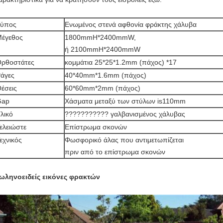
Τύπος
Ενωμένος στενά αφθονία φράκτης χάλυβα
έγεθος
1800mmH*2400mmW,
ή 2100mmH*2400mmW
ρθοστάτες
κομμάτια 25*25*1.2mm (πάχος) *17
άγες
40*40mm*1.6mm (πάχος)
έσεις
60*60mm*2mm (πάχος)
Gap
Χάσματα μεταξύ των στύλων is110mm
λικό
??????????? γαλβανισμένος χάλυβας
ελειώστε
Επίστρωμα σκονών
εχνικός
Φωσφορικό άλας που αντιμετωπίζεται
πριν από το επίστρωμα σκονών
ωληνοειδείς εικόνες φρακτών