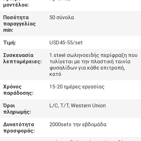
ΈΛΕΓΧΟΣ
μοντέλου:
Ποσότητα
50 σύνολα
ΜΑΣ
παραγγελίας
min:
ΕΛΆΤΕ
Τιμή:
USD45-55/set
ΣΕ
ΕΠΑΦΉ
Συσκευασία
1.steel σωληνοειδής περίφραξη που
λεπτομέρειες:
τυλίγεται με την πλαστική ταινία
ΜΕ
φυσαλίδων για κάθε επιτροπή,
κατό
ΖΗΤΉΣΤΕ
Χρόνος
15-20 ημέρες εργασίας
παράδοσης:
ΈΝΑ
Όροι
L/C, T/T, Western Union
ΑΠΌΣΠΑΣΜΑ
πληρωμής:
Δυνατότητα
2000sets την εβδομάδα
ΕΙΔΉΣΕΙΣ
προσφοράς: