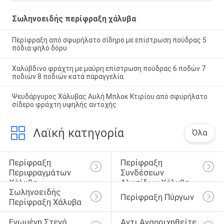
Σωληνοειδής περίφραξη χάλυβα
Περίφραξη από σφυρήλατο σίδηρο με επίστρωση πούδρας 5
πόδια ψηλό δόρυ
Χαλύβδινο φράχτη με μαύρη επίστρωση πούδρας 6 ποδών 7
ποδιών 8 ποδιών κατά παραγγελία
Ψευδάργυρος Χάλυβας Αυλή Μπλοκ Κτιρίου από σφυρήλατο
σίδερο φράχτη υψηλής αντοχής
Λαϊκή κατηγορία
Όλα
Περίφραξη 
Περίφραξη 
Περιφραγμάτων 
Συνδέσεων 
Χάλυβα
Αλυσίδων Χάλυβα
Σωληνοειδής 
Περίφραξη Πύργων
Περίφραξη Χάλυβα
Ενωμένη Στενά 
Αντι Αναρριχηθείτε 