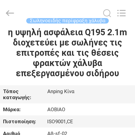
210cm
ψηλή
προμηθευτής.
Copyright
©
Σωληνοειδής περίφραξη χάλυβα
2021
-
2025
η υψηλή ασφάλεια Q195 2.1m
ΣΠΊΤΙ
steel-
securityfence.com.
διοχετεύει με σωλήνες τις
All
Rights
Reserved.
ΠΡΟΪΌΝΤΑ
επιτροπές και τις θέσεις
Developed
by
ECER
φρακτών χάλυβα
ΠΕΡΊΠΟΥ
επεξεργασμένου σιδήρου
ΕΜΕΊΣ
Τόπος
Anping Κίνα
καταγωγής:
ΓΎΡΟΣ
ΕΡΓΟΣΤΑΣΊΩΝ
Μάρκα:
AOBIAO
Πιστοποίηση:
ISO9001,CE
ΠΟΙΟΤΙΚΌΣ
Αριθμό
Αβ-sf-02