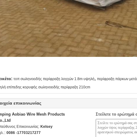
,
τικέτα:
τοπ σωληνοειδής περίφραξη λογχών 1.8m υψηλή
περίφραξη πάρκων μετ
ηλή επίπεδης κορυφής σωληνοειδής περίφραξη 210cm
οιχεία επικοινωνίας
nping Aobiao Wire Mesh Products
Στείλετε το ερώτημά 
o.,Ltd
πεύθυνος Επικοινωνίας:
Kelsey
ηλ.::
0086 -17703217277