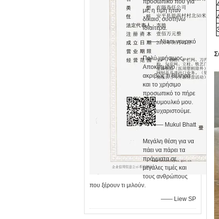
προσωπικό που για
με, η τιμή ήταν
δίκαιο, συστήνω
ιδιαίτερα.
—— Niam νευρικό
Σ
Πολύ χρήσιμος.
Αποκτημένο
ακριβώς τι θέλησα
και το χρήσιμο
προσωπικό το πήρε
στο ρυμουλκό μου.
Σας ευχαριστούμε.
—— Mukul Bhatt
Μεγάλη θέση για να
πάει να πάρει τα
πράγματα σε
μεγάλες τιμές και
τους ανθρώπους
που ξέρουν τι μιλούν.
—— Liew SP