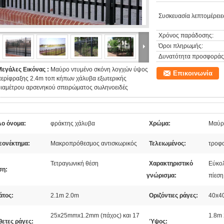
Συσκευασία λεπτομέρειε
Χρόνος παράδοσης:
Όροι πληρωμής:
Δυνατότητα προσφοράς
Μεγάλες Εικόνας :
Μαύρο ντυμένο σκόνη λογχών ύψος
Επικοινωνία
περίφραξης 2.4m τοπ κήπων χάλυβα εξωτερικής
διαμέτρου αρσενηκού σπειρώματος σωληνοειδές
λο όνομα:
φράκτης χάλυβα
Χρώμα:
Μαύρ
εονέκτημα:
Μακροπρόθεσμος αντισκωρικός
Τελειωμένος:
τροφ
Τετραγωνική θέση
Χαρακτηριστικό
Εύκολ
ση:
γνώρισμα:
πίεση
άτος:
2.1m 2.0m
Οριζόντιες ράγες:
40x4
25x25mmx1.2mm (πάχος) και 17
1.8m
θετες ράγες:
Ύψος: