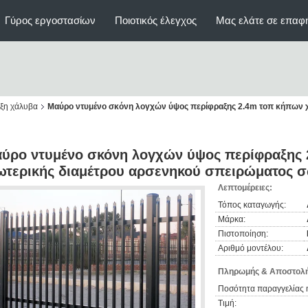
Γύρος εργοστασίων
Ποιοτικός έλεγχος
Μας ελάτε σε επαφ
ξη χάλυβα
Μαύρο ντυμένο σκόνη λογχών ύψος περίφραξης 2.4m τοπ κήπων χ
ύρο ντυμένο σκόνη λογχών ύψος περίφραξης 
ωτερικής διαμέτρου αρσενηκού σπειρώματος 
Λεπτομέρειες:
Τόπος καταγωγής:
Μάρκα:
Πιστοποίηση:
Αριθμό μοντέλου:
Πληρωμής & Αποστολή
Ποσότητα παραγγελίας 
Τιμή: