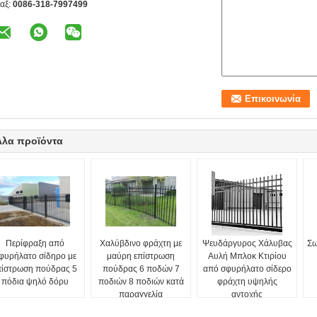
αξ:
0086-318-7997499
λλα προϊόντα
Περίφραξη από
Χαλύβδινο φράχτη με
Ψευδάργυρος Χάλυβας
Σω
φυρήλατο σίδηρο με
μαύρη επίστρωση
Αυλή Μπλοκ Κτιρίου
πίστρωση πούδρας 5
πούδρας 6 ποδών 7
από σφυρήλατο σίδερο
πόδια ψηλό δόρυ
ποδιών 8 ποδιών κατά
φράχτη υψηλής
παραγγελία
αντοχής
π