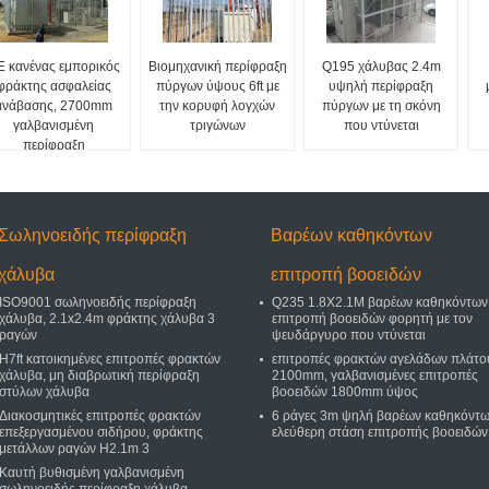
E κανένας εμπορικός
Βιομηχανική περίφραξη
Q195 χάλυβας 2.4m
φράκτης ασφαλείας
πύργων ύψους 6ft με
υψηλή περίφραξη
ανάβασης, 2700mm
την κορυφή λογχών
πύργων με τη σκόνη
γαλβανισμένη
τριγώνων
που ντύνεται
περίφραξη
περιφραγμάτων
Σωληνοειδής περίφραξη
Βαρέων καθηκόντων
χάλυβα
επιτροπή βοοειδών
ISO9001 σωληνοειδής περίφραξη
Q235 1.8X2.1M βαρέων καθηκόντων
χάλυβα, 2.1x2.4m φράκτης χάλυβα 3
επιτροπή βοοειδών φορητή με τον
ραγών
ψευδάργυρο που ντύνεται
H7ft κατοικημένες επιτροπές φρακτών
επιτροπές φρακτών αγελάδων πλάτο
χάλυβα, μη διαβρωτική περίφραξη
2100mm, γαλβανισμένες επιτροπές
στύλων χάλυβα
βοοειδών 1800mm ύψος
Διακοσμητικές επιτροπές φρακτών
6 ράγες 3m ψηλή βαρέων καθηκόντ
επεξεργασμένου σιδήρου, φράκτης
ελεύθερη στάση επιτροπής βοοειδών
μετάλλων ραγών H2.1m 3
Καυτή βυθισμένη γαλβανισμένη