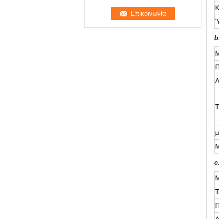
Κ
b
Μ
Π
Λ
Τ
μ
Μ
c
Μ
Τ
Π