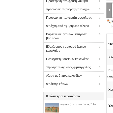
Προσωρινή περίφραξη χάλυβα
προσωρινή περίφραξη περιοχών
Προσωρινή περίφραξη ασφάλειας
Φράχτη από σφυρήλατο σίδερο
Βαρέων καθηκόντων επιτροπή
βοοειδών
Όν
Εξοπλισμός χειρισμού ζωικού
κεφαλαίου
Χλ
Περίφραξη βοοειδών καλωδίων
Ύφασμα πλέγματος φίμπεργκλας
Επ
Αλιεία με δίχτυα καλωδίων
επι
Φράκτης κήπων
Χρ
Καλύτερα προϊόντα
περίφραξη πύργων ύψους 2.4m
Υλι