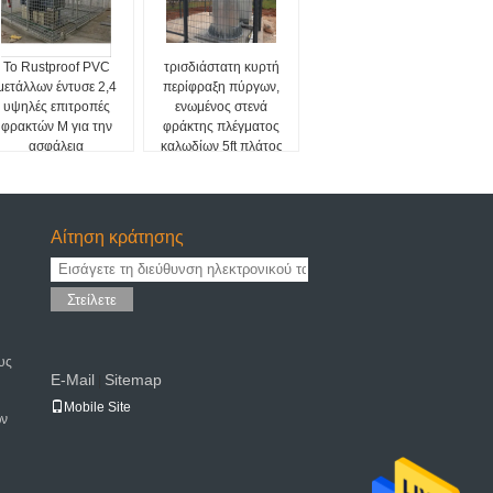
Το Rustproof PVC
τρισδιάστατη κυρτή
μετάλλων έντυσε 2,4
περίφραξη πύργων,
υψηλές επιτροπές
ενωμένος στενά
φρακτών Μ για την
φράκτης πλέγματος
ασφάλεια
καλωδίων 5ft πλάτος
Αίτηση κράτησης
Στείλετε
υς
E-Mail
Sitemap
|
Mobile Site
ων