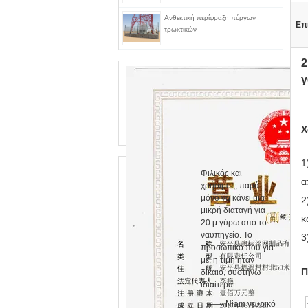
Ανθεκτική περίφραξη πύργων
Επ
τρωκτικών
2
γ
Χ
1
Φιλικός και
α
χρήσιμος, παρά
μόνο να κάνει μια
2
μικρή διαταγή για
κ
20 μ γύρω από το
ναυπηγείο. Το
3
προσωπικό που για
με, η τιμή ήταν
Π
δίκαιο, συστήνω
ιδιαίτερα.
—— Niam νευρικό