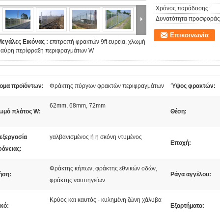
Χρόνος παράδοσης:
Δυνατότητα προσφοράς
Επικοινωνία
Μεγάλες Εικόνας :
επιτροπή φρακτών 9ft ευρεία, χλωμή
μαύρη περίφραξη περιφραγμάτων W
ομα προϊόντων:
Φράκτης πύργων φρακτών περιφραγμάτων
Ύψος φρακτών:
62mm, 68mm, 72mm
ωμό πλάτος W:
Θέση:
εξεργασία
γαλβανισμένος ή η σκόνη ντυμένος
Εποχή:
φάνειας:
Φράκτης κήπων, φράκτης εθνικών οδών,
ήση:
Ράγα αγγέλου:
φράκτης ναυπηγείων
Κρύος και καυτός - κυλημένη ζώνη χάλυβα
κό:
Εξαρτήματα: