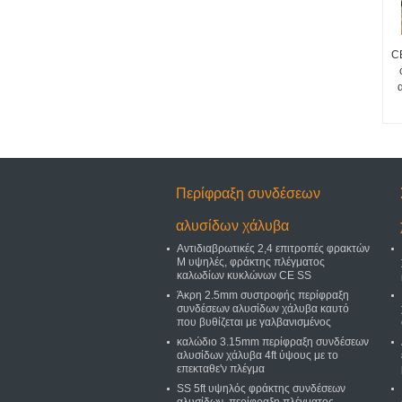
C
Περίφραξη συνδέσεων
αλυσίδων χάλυβα
Αντιδιαβρωτικές 2,4 επιτροπές φρακτών
Μ υψηλές, φράκτης πλέγματος
καλωδίων κυκλώνων CE SS
Άκρη 2.5mm συστροφής περίφραξη
συνδέσεων αλυσίδων χάλυβα καυτό
που βυθίζεται με γαλβανισμένος
καλώδιο 3.15mm περίφραξη συνδέσεων
αλυσίδων χάλυβα 4ft ύψους με το
επεκταθε'ν πλέγμα
SS 5ft υψηλός φράκτης συνδέσεων