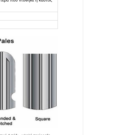
στέρα που ντύθηκε ή καυτός