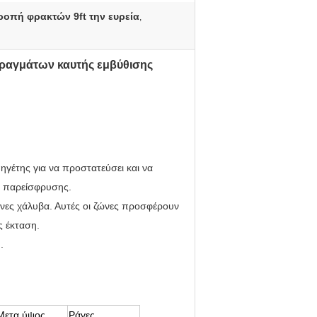
ροπή φρακτών 9ft την ευρεία
,
ραγμάτων καυτής εμβύθισης
ηγέτης για να προστατεύσει και να
ς παρείσφρυσης.
ζώνες χάλυβα. Αυτές οι ζώνες προσφέρουν
ς έκταση.
.
Μετα ύψος
Ράγες