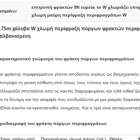
επιτροπή φρακτών 9ft ευρεία
το W χλωμιάζει επιτ
,
ισημαίνω:
χλωμή μαύρη περίφραξη περιφραγμάτων W
.75m χάλυβα W χλωμή περίφραξη πύργων φρακτών περιφ
αλβανισμένη
αρακτηριστικό γνώρισμα του φράκτη πύργων περιφραγμάτων
)ο φράκτης περιφραγμάτων γίνεται αποδεκτός ευρέως ως βιομηχανικός 
ποτρέψει τη γενική επίθεση από όλους τους τύπους και τους όρους τη
)Χλωμιάζει αποτελείται από τις καυτές διαμορφωμένες και cold-rolled 
αι τη δύναμη και την ακαμψία που συνδυάζονται με μια μακράς διαρκεία
)Είναι εύκολο να εγκατασταθεί, κινημένος. Και η τιμή είναι ανταγωνιστική
ροδιαγραφή του φράκτη πύργων περιφραγμάτων
Ύψος επάνω από
Προτεινόμενο χλωμό πάχος (χιλ.)
Θέσεις