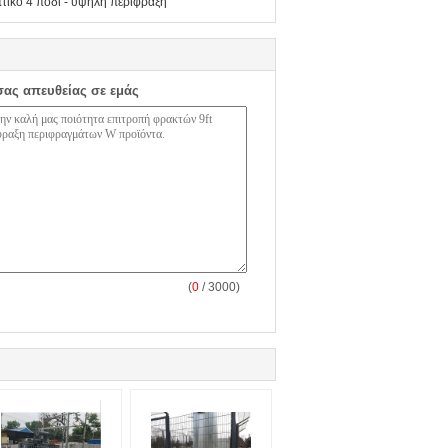
πτικό 4 πόδι - υψηλή περίφραξη
σας απευθείας σε εμάς
(
0
/ 3000)