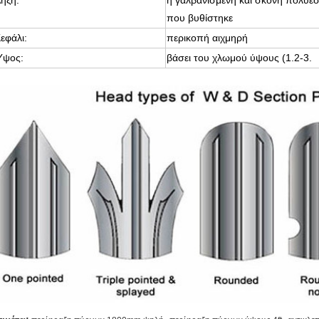
ήξη:
η γαλβανισμένη και σκόνη πολυε
που βυθίστηκε
εφάλι:
περικοπή αιχμηρή
Ύψος:
βάσει του χλωμού ύψους (1.2-3.