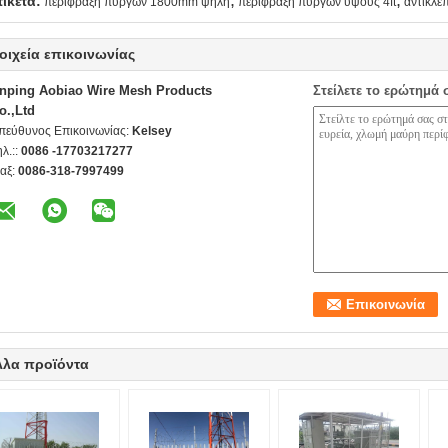
,
,
τικέτα:
περίφραξη πύργων 1800mm ψηλή
περίφραξη πύργων ύψους 4ft
αντικλε
οιχεία επικοινωνίας
nping Aobiao Wire Mesh Products
Στείλετε το ερώτημά 
o.,Ltd
πεύθυνος Επικοινωνίας:
Kelsey
ηλ.::
0086 -17703217277
αξ:
0086-318-7997499
λλα προϊόντα