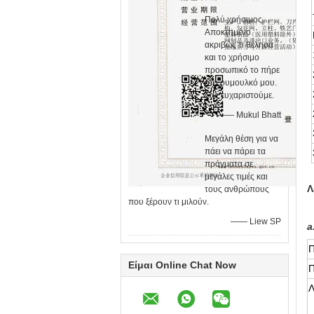
Πολύ χρήσιμος.
Αποκτημένο
ακριβώς τι θέλησα
και το χρήσιμο
προσωπικό το πήρε
στο ρυμουλκό μου.
Σας ευχαριστούμε.
—— Mukul Bhatt
Μεγάλη θέση για να
πάει να πάρει τα
πράγματα σε
μεγάλες τιμές και
Λ
τους ανθρώπους
που ξέρουν τι μιλούν.
—— Liew SP
a
Π
Είμαι Online Chat Now
Π
Λ