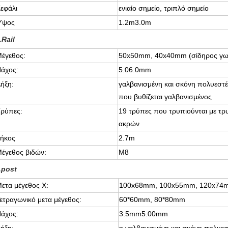
εφάλι
ενιαίο σημείο, τριπλό σημείο
Ύψος
1.2m3.0m
.Rail
έγεθος:
50x50mm, 40x40mm (σίδηρος γω
άχος:
5.06.0mm
ήξη:
γαλβανισμένη και σκόνη πολυεστέ
που βυθίζεται γαλβανισμένος
ρύπες:
19 τρύπες που τρυπιούνται με τρ
ακρών
ήκος
2.7m
έγεθος βιδών:
M8
.post
ετα μέγεθος Χ:
100x68mm, 100x55mm, 120x74
ετραγωνικό μετα μέγεθος:
60*60mm, 80*80mm
άχος:
3.5mm5.00mm