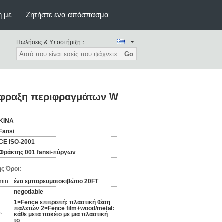
ή με
Ζητήστε ένα απόσπασμα
Πωλήσεις & Υποστήριξη：
Go
ρίφραξη περιφραγμάτων W
ΚΙΝΑ
Fansi
CE ISO-2001
Φράκτης 001 fansi-πύργων
ς Όροι:
min:
ένα εμπορευματοκιβώτιο 20FT
negotiable
1>Fence επιτροπή: πλαστική θέση
παλετών 2>Fence film+wood/metal:
ς:
κάθε μετα πακέτο με μια πλαστική
τσ