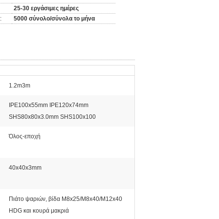
25-30 εργάσιμες ημέρες
:
5000 σύνολο/σύνολα το μήνα
1.2m3m
IPE100x55mm IPE120x74mm
SHS80x80x3.0mm SHS100x100
Όλος-εποχή
40x40x3mm
Πιάτο ψαριών, βίδα M8x25/M8x40/M12x40
HDG και κουρά μακριά