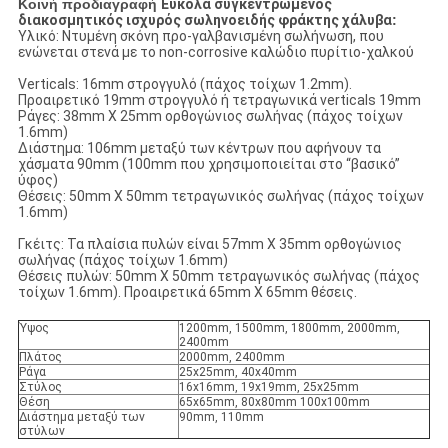
Κοινή προδιαγραφή
Εύκολα συγκεντρωμένος
διακοσμητικός ισχυρός σωληνοειδής φράκτης χάλυβα
:
Υλικό: Ντυμένη σκόνη προ-γαλβανισμένη σωλήνωση, που
ενώνεται στενά με το non-corrosive καλώδιο πυρίτιο-χαλκού
Verticals: 16mm στρογγυλό (πάχος τοίχων 1.2mm).
Προαιρετικό 19mm στρογγυλό ή τετραγωνικά verticals 19mm
Ράγες: 38mm X 25mm ορθογώνιος σωλήνας (πάχος τοίχων
1.6mm)
Διάστημα: 106mm μεταξύ των κέντρων που αφήνουν τα
χάσματα 90mm (100mm που χρησιμοποιείται στο “βασικό”
ύφος)
Θέσεις: 50mm X 50mm τετραγωνικός σωλήνας (πάχος τοίχων
1.6mm)
Γκέιτς: Τα πλαίσια πυλών είναι 57mm X 35mm ορθογώνιος
σωλήνας (πάχος τοίχων 1.6mm)
Θέσεις πυλών: 50mm X 50mm τετραγωνικός σωλήνας (πάχος
τοίχων 1.6mm). Προαιρετικά 65mm X 65mm θέσεις.
Ύψος
1200mm, 1500mm, 1800mm, 2000mm,
2400mm
Πλάτος
2000mm, 2400mm
Ράγα
25x25mm, 40x40mm
Στύλος
16x16mm, 19x19mm, 25x25mm
Θέση
65x65mm, 80x80mm 100x100mm
Διάστημα μεταξύ των
90mm, 110mm
στύλων