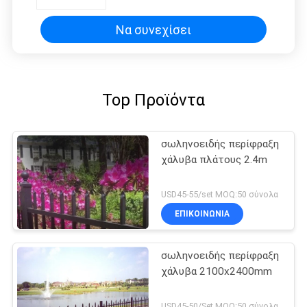
Να συνεχίσει
Top Προϊόντα
σωληνοειδής περίφραξη
χάλυβα πλάτους 2.4m
USD45-55/set MOQ:50 σύνολα
ΕΠΙΚΟΙΝΩΝΙΑ
σωληνοειδής περίφραξη
χάλυβα 2100x2400mm
USD45-50/Set MOQ:50 σύνολα