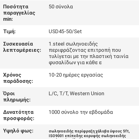
ΈΛΕΓΧΟΣ
Ποσότητα
50 σύνολα
παραγγελίας
min:
ΜΑΣ
Τιμή:
USD45-50/Set
ΕΛΆΤΕ
ΣΕ
Συσκευασία
1.steel σωληνοειδής
λεπτομέρειες:
περιφράζοντας επιτροπή που
ΕΠΑΦΉ
τυλίγεται με την πλαστική ταινία
φυσαλίδων για κάθε ε
ΜΕ
Χρόνος
10-20 ημέρες εργασίας
παράδοσης:
ΖΗΤΉΣΤΕ
Όροι
L/C, T/T, Western Union
ΈΝΑ
πληρωμής:
ΑΠΌΣΠΑΣΜΑ
Δυνατότητα
1000 σύνολο την εβδομάδα
προσφοράς:
ΕΙΔΉΣΕΙΣ
Υψηλό φως:
,
σωληνοειδής περίφραξη χάλυβα ύψους 5ft
ISO9001 επίπεδης κορυφής σωληνοειδής