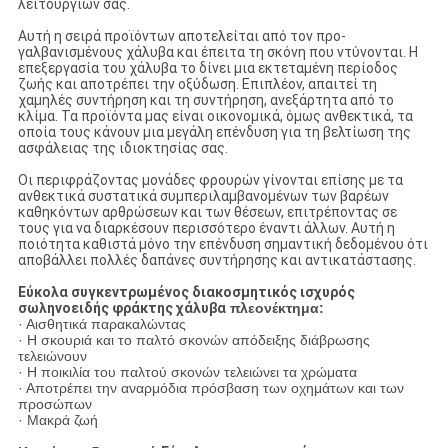
λειτουργιών σας.
Αυτή η σειρά προϊόντων αποτελείται από τον προ-
γαλβανισμένους χάλυβα και έπειτα τη σκόνη που ντύνονται. Η
επεξεργασία του χάλυβα το δίνει μια εκτεταμένη περίοδος
ζωής και αποτρέπει την οξύδωση. Επιπλέον, απαιτεί τη
χαμηλές συντήρηση και τη συντήρηση, ανεξάρτητα από το
κλίμα. Τα προϊόντα μας είναι οικονομικά, όμως ανθεκτικά, τα
οποία τους κάνουν μια μεγάλη επένδυση για τη βελτίωση της
ασφάλειας της ιδιοκτησίας σας.
Οι περιφράζοντας μονάδες φρουρών γίνονται επίσης με τα
ανθεκτικά συστατικά συμπεριλαμβανομένων των βαρέων
καθηκόντων αρθρώσεων και των θέσεων, επιτρέποντας σε
τους για να διαρκέσουν περισσότερο έναντι άλλων. Αυτή η
ποιότητα καθιστά μόνο την επένδυση σημαντική δεδομένου ότι
αποβάλλει πολλές δαπάνες συντήρησης και αντικατάστασης.
Εύκολα συγκεντρωμένος διακοσμητικός ισχυρός
σωληνοειδής φράκτης χάλυβα
πλεονέκτημα:
· Αισθητικά παρακαλώντας
· Η σκουριά και το παλτό σκονών απόδειξης διάβρωσης
τελειώνουν
· Η ποικιλία του παλτού σκονών τελειώνει τα χρώματα
· Αποτρέπει την αναρμόδια πρόσβαση των οχημάτων και των
προσώπων
· Μακρά ζωή