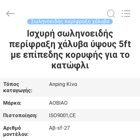
σωληνοειδής
περίφραξη
210cm
προμηθευτής.
Copyright
Σωληνοειδής περίφραξη χάλυβα
©
2021
-
Ισχυρή σωληνοειδής
ΣΠΊΤΙ
2025
steel-
περίφραξη χάλυβα ύψους 5ft
securityfence.com.
All
Rights
ΠΡΟΪΌΝΤΑ
με επίπεδης κορυφής για το
Reserved.
Developed
by
κατώφλι
ECER
ΠΕΡΊΠΟΥ
ΕΜΕΊΣ
Τόπος
Anping Κίνα
καταγωγής:
ΓΎΡΟΣ
Μάρκα:
AOBIAO
ΕΡΓΟΣΤΑΣΊΩΝ
Πιστοποίηση:
ISO9001,CE
Αριθμό
Αβ-sf-27
ΠΟΙΟΤΙΚΌΣ
μοντέλου: