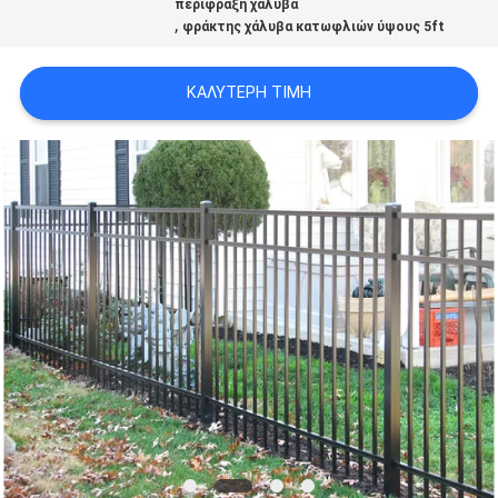
περίφραξη χάλυβα
,
φράκτης χάλυβα κατωφλιών ύψους 5ft
ΚΑΛΎΤΕΡΗ ΤΙΜΉ