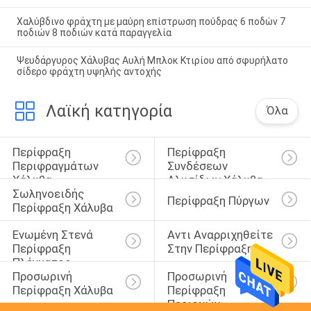
Χαλύβδινο φράχτη με μαύρη επίστρωση πούδρας 6 ποδών 7
ποδιών 8 ποδιών κατά παραγγελία
Ψευδάργυρος Χάλυβας Αυλή Μπλοκ Κτιρίου από σφυρήλατο
σίδερο φράχτη υψηλής αντοχής
Λαϊκή κατηγορία
Όλα
Περίφραξη 
Περίφραξη 
Περιφραγμάτων 
Συνδέσεων 
Χάλυβα
Αλυσίδων Χάλυβα
Σωληνοειδής 
Περίφραξη Πύργων
Περίφραξη Χάλυβα
Ενωμένη Στενά 
Αντι Αναρριχηθείτε 
Περίφραξη 
Στην Περίφραξη
Πλέγματος 
Προσωρινή 
Προσωρινή 
Καλωδίων
Περίφραξη Χάλυβα
Περίφραξη 
Περιοχών