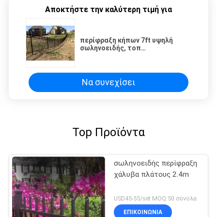
Αποκτήστε την καλύτερη τιμή για
περίφραξη κήπων 7ft υψηλή
σωληνοειδής, τοπ
διακοσμητικές επιτροπές
φρακτών λογχών
Να συνεχίσει
Top Προϊόντα
σωληνοειδής περίφραξη
χάλυβα πλάτους 2.4m
USD45-55/set MOQ:50 σύνολα
ΕΠΙΚΟΙΝΩΝΙΑ