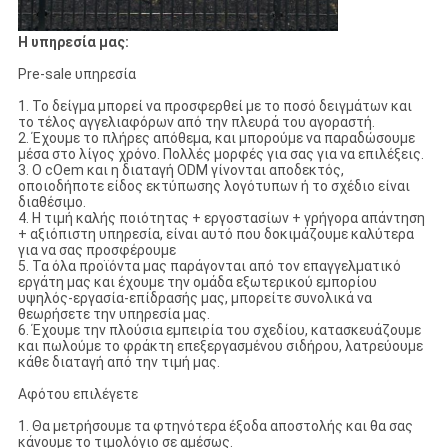
Η υπηρεσία μας:
Pre-sale υπηρεσία
1. Το δείγμα μπορεί να προσφερθεί με το ποσό δειγμάτων και
το τέλος αγγελιαφόρων από την πλευρά του αγοραστή.
2. Έχουμε το πλήρες απόθεμα, και μπορούμε να παραδώσουμε
μέσα στο λίγος χρόνο. Πολλές μορφές για σας για να επιλέξεις.
3. Ο cOem και η διαταγή ODM γίνονται αποδεκτός,
οποιοδήποτε είδος εκτύπωσης λογότυπων ή το σχέδιο είναι
διαθέσιμο.
4. Η τιμή καλής ποιότητας + εργοστασίων + γρήγορα απάντηση
+ αξιόπιστη υπηρεσία, είναι αυτό που δοκιμάζουμε καλύτερα
για να σας προσφέρουμε
5. Τα όλα προϊόντα μας παράγονται από τον επαγγελματικό
εργάτη μας και έχουμε την ομάδα εξωτερικού εμπορίου
υψηλός-εργασία-επίδρασής μας, μπορείτε συνολικά να
θεωρήσετε την υπηρεσία μας.
6. Έχουμε την πλούσια εμπειρία του σχεδίου, κατασκευάζουμε
και πωλούμε το φράκτη επεξεργασμένου σιδήρου, λατρεύουμε
κάθε διαταγή από την τιμή μας.
Αφότου επιλέγετε
1. Θα μετρήσουμε τα φτηνότερα έξοδα αποστολής και θα σας
κάνουμε το τιμολόγιο σε αμέσως.