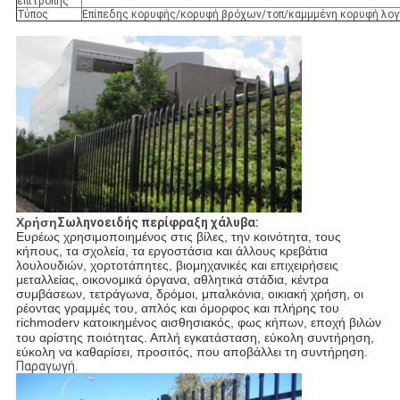
επιτροπής
Τύπος
Επίπεδης κορυφής/κορυφή βρόχων/τοπ/καμμμένη κορυφή λο
Χρήση
Σωληνοειδής περίφραξη χάλυβα:
Ευρέως χρησιμοποιημένος στις βίλες, την κοινότητα, τους
κήπους, τα σχολεία, τα εργοστάσια και άλλους κρεβάτια
λουλουδιών, χορτοτάπητες, βιομηχανικές και επιχειρήσεις
μεταλλείας, οικονομικά όργανα, αθλητικά στάδια, κέντρα
συμβάσεων, τετράγωνα, δρόμοι, μπαλκόνια, οικιακή χρήση, οι
ρέοντας γραμμές του, απλός και όμορφος και πλήρης του
richmoder
ν
κατοικημένος αισθησιακός, φως κήπων, εποχή βιλών
του αρίστης ποιότητας. Απλή εγκατάσταση, εύκολη συντήρηση,
εύκολη να καθαρίσει, προσιτός, που αποβάλλει τη συντήρηση.
Παραγωγή.