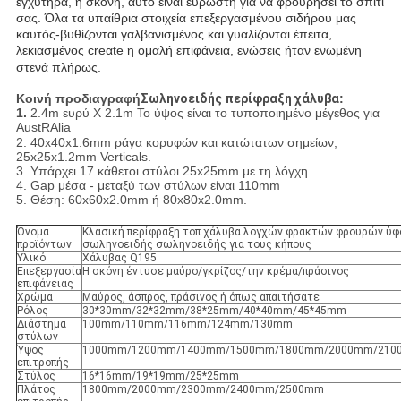
εγχυτήρα, η σκόνη, αυτό είναι εύρωστη για να φρουρήσει το σπίτι
σας. Όλα τα υπαίθρια στοιχεία επεξεργασμένου σιδήρου μας
καυτός-βυθίζονται γαλβανισμένος και γυαλίζονται έπειτα,
λεκιασμένος
cre
α
te
η ομαλή επιφάνεια, ενώσεις ήταν ενωμένη
στενά πλήρως.
Κοινή προδιαγραφή
Σωληνοειδής περίφραξη χάλυβα
:
1.
2.4m ευρύ Χ 2.1m
Το ύψος είναι το τυποποιημένο μέγεθος για
Aust
RA
lia
2. 40x40x1.6mm
ράγα κορυφών και κατώτατων σημείων,
25x25x1.2mm
Verticals.
3. Υπάρχει
17
κάθετοι στύλοι
25x25mm
με τη λόγχη.
4. Gap μέσα - μεταξύ των στύλων είναι
110mm
5. Θέση:
60x60x2.0mm
ή
80x80x2.0mm.
Όνομα
Κλασική περίφραξη τοπ χάλυβα λογχών φρακτών φρουρών ύφ
προϊόντων
σωληνοειδής σωληνοειδής για τους κήπους
Υλικό
Χάλυβας Q195
Επεξεργασία
Η σκόνη έντυσε μαύρο/γκρίζος/την κρέμα/πράσινος
επιφάνειας
Χρώμα
Μαύρος, άσπρος, πράσινος ή όπως απαιτήσατε
Ρόλος
30*30mm/32*32mm/38*25mm/40*40mm/45*45mm
Διάστημα
100mm/110mm/116mm/124mm/130mm
στύλων
Ύψος
1000mm/1200mm/1400mm/1500mm/1800mm/2000mm/210
επιτροπής
Στύλος
16*16mm/19*19mm/25*25mm
Πλάτος
1800mm/2000mm/2300mm/2400mm/2500mm