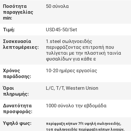
ΈΛΕΓΧΟΣ
Ποσότητα
50 σύνολα
παραγγελίας
min:
ΜΑΣ
Τιμή:
USD45-50/Set
ΕΛΆΤΕ
ΣΕ
Συσκευασία
1.steel σωληνοειδής
λεπτομέρειες:
περιφράζοντας επιτροπή που
ΕΠΑΦΉ
τυλίγεται με την πλαστική ταινία
φυσαλίδων για κάθε ε
ΜΕ
Χρόνος
10-20 ημέρες εργασίας
παράδοσης:
ΖΗΤΉΣΤΕ
Όροι
L/C, T/T, Western Union
ΈΝΑ
πληρωμής:
ΑΠΌΣΠΑΣΜΑ
Δυνατότητα
1000 σύνολο την εβδομάδα
προσφοράς:
ΕΙΔΉΣΕΙΣ
Υψηλό φως:
,
περίφραξη κήπων 7ft υψηλή σωληνοειδής
,
τοπ σωληνοειδής περίφραξη κήπων λογχών