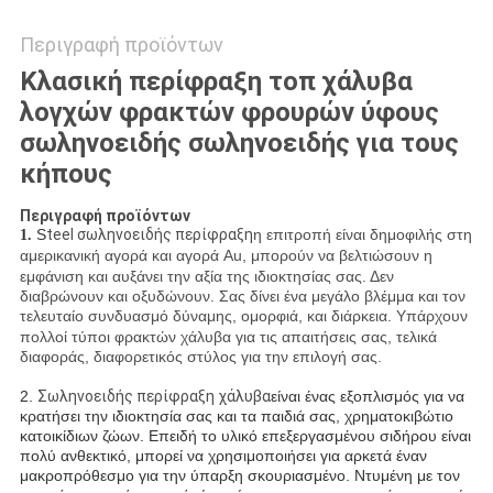
Περιγραφή προϊόντων
Κλασική περίφραξη τοπ χάλυβα
λογχών φρακτών φρουρών ύφους
σωληνοειδής σωληνοειδής για τους
κήπους
Περιγραφή προϊόντων
S
teel σωληνοειδής περίφραξη
η επιτροπή είναι δημοφιλής στη
1.
αμερικανική αγορά και αγορά Au, μπορούν να βελτιώσουν
η
εμφάνιση και αυξάνει την αξία της ιδιοκτησίας σας. Δεν
διαβρώνουν και οξυδώνουν. Σας δίνει ένα μεγάλο βλέμμα και τον
τελευταίο συνδυασμό δύναμης, ομορφιά, και
διάρκεια. Υπάρχουν
πολλοί τύποι φρακτών χάλυβα για τις απαιτήσεις σας, τελικά
διαφοράς, διαφορετικός στύλος για την επιλογή σας.
2.
Σωληνοειδής περίφραξη χάλυβα
είναι ένας εξοπλισμός για να
κρατήσει την ιδιοκτησία σας και τα παιδιά σας, χρηματοκιβώτιο
κατοικίδιων ζώων. Επειδή το υλικό επεξεργασμένου σιδήρου είναι
πολύ ανθεκτικό, μπορεί να χρησιμοποιήσει για αρκετά έναν
μακροπρόθεσμο για την ύπαρξη σκουριασμένο. Ντυμένη με τον