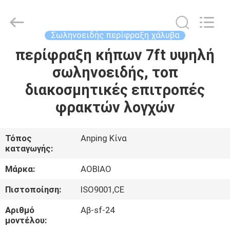
210cm
ψηλή
προμηθευτής.
Copyright
©
Σωληνοειδής περίφραξη χάλυβα
2021
-
2025
περίφραξη κήπων 7ft υψηλή
ΣΠΊΤΙ
steel-
securityfence.com.
σωληνοειδής, τοπ
All
Rights
Reserved.
ΠΡΟΪΌΝΤΑ
διακοσμητικές επιτροπές
Developed
by
ECER
φρακτών λογχών
ΠΕΡΊΠΟΥ
ΕΜΕΊΣ
Τόπος
Anping Κίνα
καταγωγής:
ΓΎΡΟΣ
Μάρκα:
AOBIAO
ΕΡΓΟΣΤΑΣΊΩΝ
Πιστοποίηση:
ISO9001,CE
Αριθμό
Αβ-sf-24
ΠΟΙΟΤΙΚΌΣ
μοντέλου: