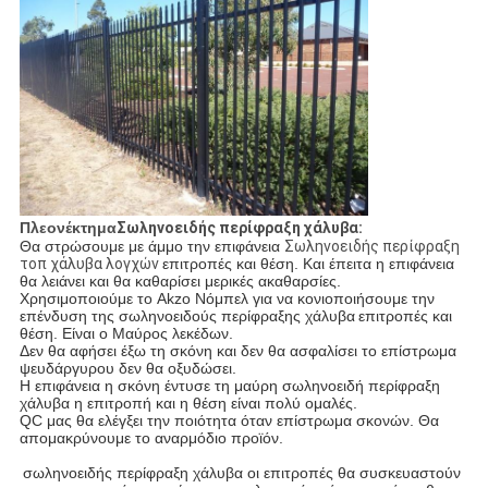
Πλεονέκτημα
Σωληνοειδής περίφραξη χάλυβα:
Θα στρώσουμε με άμμο την επιφάνεια
Σωληνοειδής περίφραξη
τοπ χάλυβα λογχών
επιτροπές και θέση. Και έπειτα η επιφάνεια
θα λειάνει και θα καθαρίσει μερικές ακαθαρσίες.
Χρησιμοποιούμε το Akzo Νόμπελ για να κονιοποιήσουμε την
επένδυση της σωληνοειδούς περίφραξης χάλυβα
επιτροπές και
θέση. Είναι ο Μαύρος λεκέδων.
Δεν θα αφήσει έξω τη σκόνη και δεν θα ασφαλίσει το επίστρωμα
ψευδάργυρου δεν θα οξυδώσει.
Η επιφάνεια
η σκόνη έντυσε τη μαύρη σωληνοειδή περίφραξη
χάλυβα
η επιτροπή και η θέση είναι πολύ ομαλές.
QC μας θα ελέγξει την ποιότητα όταν επίστρωμα σκονών. Θα
απομακρύνουμε το αναρμόδιο προϊόν.
σωληνοειδής περίφραξη χάλυβα
οι επιτροπές θα συσκευαστούν