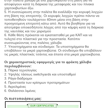
στην παλέτα χάλυβα με ένα χαρτοκιβώτιο στη βάση για να
αποφύγουν κατά τη διάρκεια της μεταφοράς και του πίνακα
χαρτοκιβωτίων έξω.
5. Η συσσώρευση στην παλέτα θα εναλλάξει την κορυφή λογχών
στη βάση της επιτροπής. Οι κορυφές λογχών πρέπει πάντα να
τοποθετηθούν τουλάχιστον 40mm μέσα στη βάση στην
προηγούμενη επιτροπή κάτω από. Αυτό θα βοηθήσει για να
αποτρέψει οποιεσδήποτε λόγχες από την κάμψη κατά τη διάρκεια
της ναυτιλίας και του χειρισμού
6. Κάθε θέση πρόκειται να εγκατασταθεί με μια ΚΑΠ και να
τυλιχτεί στο πλαστικό για την προστασία. Κατόπιν
συσσωρεύοντας στις παλέτες χάλυβα.
7. Υποστηρίγματα και σύνδεσμοι: Τα υποστηρίγματα θα
υποβάλουν τα μικρά χαρτοκιβώτια. Οι σύνδεσμοι θα υποβάλουν
τις μικρές πλαστικές τσάντες και έπειτα στα μικρά χαρτοκιβώτια.
Οι χαρακτηριστικές εφαρμογές για το φράκτη χάλυβα
περιλαμβάνουν:
1.
Πάρκα τεχνολογίας
2. Υψηλής τάσεως switchyards και υποσταθμοί
3. Ράγα-διάδρομοι
4. Προστασία των κρίσιμων προτερημάτων
5. Αερολιμένες
6. Θαλάσσιοι λιμένες
Οι πιστοποιήσεις μας: