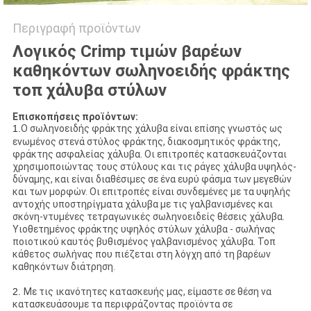
Περιγραφή προϊόντων
Λογικός Crimp τιμών βαρέων
καθηκόντων σωληνοειδής φράκτης
τοπ χάλυβα στύλων
Επισκοπήσεις προϊόντων:
1.
Ο σωληνοειδής φράκτης χάλυβα είναι επίσης γνωστός ως
ενωμένος στενά στύλος φράκτης, διακοσμητικός φράκτης,
φράκτης ασφαλείας χάλυβα. Οι επιτροπές κατασκευάζονται
χρησιμοποιώντας τους στύλους και τις ράγες χάλυβα υψηλός-
δύναμης, και είναι διαθέσιμες σε ένα ευρύ φάσμα των μεγεθών
και των μορφών. Οι επιτροπές είναι συνδεμένες με τα υψηλής
αντοχής υποστηρίγματα χάλυβα με τις γαλβανισμένες και
σκόνη-ντυμένες τετραγωνικές σωληνοειδείς θέσεις χάλυβα.
Υιοθετημένος φράκτης υψηλός στύλων χάλυβα - σωλήνας
ποιοτικού καυτός βυθισμένος γαλβανισμένος χάλυβα. Τοπ
κάθετος σωλήνας που πιέζεται στη λόγχη από τη βαρέων
καθηκόντων διάτρηση.
2.
Με τις ικανότητες κατασκευής μας, είμαστε σε θέση να
κατασκευάσουμε τα περιφράζοντας προϊόντα σε