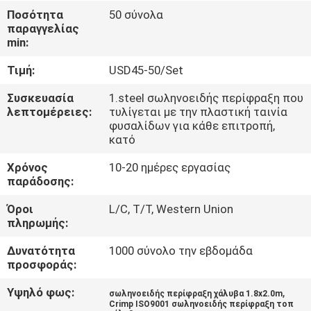
ΈΛΕΓΧΟΣ
Ποσότητα
50 σύνολα
παραγγελίας
min:
ΜΑΣ
Τιμή:
USD45-50/Set
ΕΛΆΤΕ
ΣΕ
Συσκευασία
1.steel σωληνοειδής περίφραξη που
λεπτομέρειες:
τυλίγεται με την πλαστική ταινία
ΕΠΑΦΉ
φυσαλίδων για κάθε επιτροπή,
κατό
ΜΕ
Χρόνος
10-20 ημέρες εργασίας
παράδοσης:
ΖΗΤΉΣΤΕ
Όροι
L/C, T/T, Western Union
ΈΝΑ
πληρωμής:
ΑΠΌΣΠΑΣΜΑ
Δυνατότητα
1000 σύνολο την εβδομάδα
προσφοράς:
ΕΙΔΉΣΕΙΣ
Υψηλό φως:
,
σωληνοειδής περίφραξη χάλυβα 1.8x2.0m
Crimp ISO9001 σωληνοειδής περίφραξη τοπ