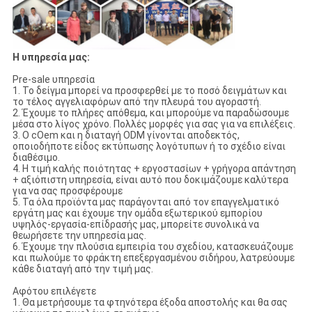
Η υπηρεσία μας:
Pre-sale υπηρεσία
1. Το δείγμα μπορεί να προσφερθεί με το ποσό δειγμάτων και
το τέλος αγγελιαφόρων από την πλευρά του αγοραστή.
2. Έχουμε το πλήρες απόθεμα, και μπορούμε να παραδώσουμε
μέσα στο λίγος χρόνο. Πολλές μορφές για σας για να επιλέξεις.
3. Ο cOem και η διαταγή ODM γίνονται αποδεκτός,
οποιοδήποτε είδος εκτύπωσης λογότυπων ή το σχέδιο είναι
διαθέσιμο.
4. Η τιμή καλής ποιότητας + εργοστασίων + γρήγορα απάντηση
+ αξιόπιστη υπηρεσία, είναι αυτό που δοκιμάζουμε καλύτερα
για να σας προσφέρουμε
5. Τα όλα προϊόντα μας παράγονται από τον επαγγελματικό
εργάτη μας και έχουμε την ομάδα εξωτερικού εμπορίου
υψηλός-εργασία-επίδρασής μας, μπορείτε συνολικά να
θεωρήσετε την υπηρεσία μας.
6. Έχουμε την πλούσια εμπειρία του σχεδίου, κατασκευάζουμε
και πωλούμε το φράκτη επεξεργασμένου σιδήρου, λατρεύουμε
κάθε διαταγή από την τιμή μας.
Αφότου επιλέγετε
1. Θα μετρήσουμε τα φτηνότερα έξοδα αποστολής και θα σας