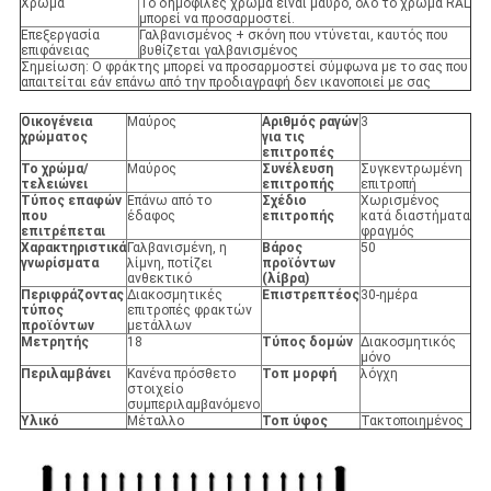
Χρώμα
Το δημοφιλές χρώμα είναι μαύρο, όλο το χρώμα RAL
μπορεί να προσαρμοστεί.
Επεξεργασία
Γαλβανισμένος + σκόνη που ντύνεται, καυτός που
επιφάνειας
βυθίζεται γαλβανισμένος
Σημείωση: Ο φράκτης μπορεί να προσαρμοστεί σύμφωνα με το σας που
απαιτείται εάν επάνω από την προδιαγραφή δεν ικανοποιεί με σας
Οικογένεια
Μαύρος
Αριθμός ραγών
3
χρώματος
για τις
επιτροπές
Το χρώμα/
Μαύρος
Συνέλευση
Συγκεντρωμένη
τελειώνει
επιτροπής
επιτροπή
Τύπος επαφών
Επάνω από το
Σχέδιο
Χωρισμένος
που
έδαφος
επιτροπής
κατά διαστήματα
επιτρέπεται
φραγμός
Χαρακτηριστικά
Γαλβανισμένη, η
Βάρος
50
γνωρίσματα
λίμνη, ποτίζει
προϊόντων
ανθεκτικό
(λίβρα)
Περιφράζοντας
Διακοσμητικές
Επιστρεπτέος
30-ημέρα
τύπος
επιτροπές φρακτών
προϊόντων
μετάλλων
Μετρητής
18
Τύπος δομών
Διακοσμητικός
μόνο
Περιλαμβάνει
Κανένα πρόσθετο
Τοπ μορφή
λόγχη
στοιχείο
συμπεριλαμβανόμενο
Υλικό
Μέταλλο
Τοπ ύφος
Τακτοποιημένος