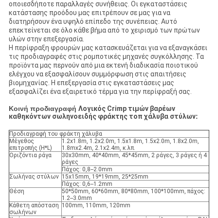
οποιεσδήποτε παραλλαγές συνήθειας. Οι εγκαταστάσεις
κατάστασης προόδου μας επιτρέπουν σε μας για να
διατηρήσουν ένα υψηλό επίπεδο της συνέπειας. Αυτό
επεκτείνεται σε όλο κάθε βήμα από το χειρισμό των πρώτων
υλών στην επεξεργασία.
Η περίφραξη φρουρών μας κατασκευάζεται για να εξαναγκάσει
τις προδιαγραφές στις ρομποτικές μηχανές συγκόλλησης. Τα
προϊόντα μας περνούν από μια εκτενή διαδικασία ποιοτικού
ελέγχου να εξασφαλίσουν συμμόρφωση στις απαιτήσεις
βιομηχανίας. Η επεξεργασία στις εγκαταστάσεις μας
εξασφαλίζει ένα εξαιρετικό τέρμα για την περίφραξή σας.
Κοινή προδιαγραφή
Λογικός Crimp τιμών βαρέων
καθηκόντων σωληνοειδής φράκτης τοπ χάλυβα στύλων
:
Προδιαγραφή του φράκτη χάλυβα
Μέγεθος
1.2x1.8m, 1.2x2.0m, 1.5x1.8m, 1.5x2.0m, 1.8x2.0m,
επιτροπής (H*L)
1.8mx2.4m, 2.1x2.4m, κ.λπ.
Οριζόντια ράγα
30x30mm, 40*40mm, 45*45mm, 2 ράγες, 3 ράγες ή 4
ράγες
Πάχος: 0,8--2.0mm
Σωλήνας στύλων
15x15mm, 19*19mm, 25*25mm
Πάχος: 0,6--1.2mm
Θέση
50*50mm, 60*60mm, 80*80mm, 100*100mm, πάχος:
1.2--3.0mm
Κάθετη απόσταση
100mm, 110mm, 120mm
σωλήνων