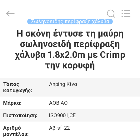
210cm
ψηλή
προμηθευτής.
Copyright
©
Σωληνοειδής περίφραξη χάλυβα
2021
-
2025
Η σκόνη έντυσε τη μαύρη
ΣΠΊΤΙ
steel-
securityfence.com.
σωληνοειδή περίφραξη
All
Rights
Reserved.
ΠΡΟΪΌΝΤΑ
χάλυβα 1.8x2.0m με Crimp
Developed
by
ECER
την κορυφή
ΠΕΡΊΠΟΥ
ΕΜΕΊΣ
Τόπος
Anping Κίνα
καταγωγής:
ΓΎΡΟΣ
Μάρκα:
AOBIAO
ΕΡΓΟΣΤΑΣΊΩΝ
Πιστοποίηση:
ISO9001,CE
Αριθμό
Αβ-sf-22
ΠΟΙΟΤΙΚΌΣ
μοντέλου: