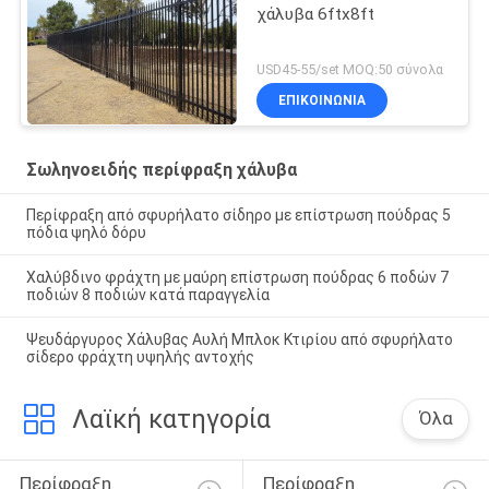
χάλυβα 6ftx8ft
USD45-55/set MOQ:50 σύνολα
ΕΠΙΚΟΙΝΩΝΙΑ
Σωληνοειδής περίφραξη χάλυβα
Περίφραξη από σφυρήλατο σίδηρο με επίστρωση πούδρας 5
πόδια ψηλό δόρυ
Χαλύβδινο φράχτη με μαύρη επίστρωση πούδρας 6 ποδών 7
ποδιών 8 ποδιών κατά παραγγελία
Ψευδάργυρος Χάλυβας Αυλή Μπλοκ Κτιρίου από σφυρήλατο
σίδερο φράχτη υψηλής αντοχής
Λαϊκή κατηγορία
Όλα
Περίφραξη 
Περίφραξη 