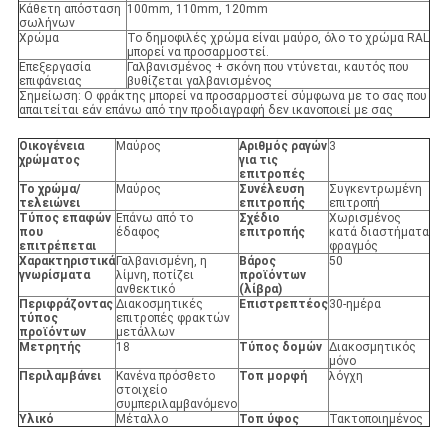
Κάθετη απόσταση
100mm, 110mm, 120mm
σωλήνων
Χρώμα
Το δημοφιλές χρώμα είναι μαύρο, όλο το χρώμα RAL
μπορεί να προσαρμοστεί.
Επεξεργασία
Γαλβανισμένος + σκόνη που ντύνεται, καυτός που
επιφάνειας
βυθίζεται γαλβανισμένος
Σημείωση: Ο φράκτης μπορεί να προσαρμοστεί σύμφωνα με το σας που
απαιτείται εάν επάνω από την προδιαγραφή δεν ικανοποιεί με σας
Οικογένεια
Μαύρος
Αριθμός ραγών
3
χρώματος
για τις
επιτροπές
Το χρώμα/
Μαύρος
Συνέλευση
Συγκεντρωμένη
τελειώνει
επιτροπής
επιτροπή
Τύπος επαφών
Επάνω από το
Σχέδιο
Χωρισμένος
που
έδαφος
επιτροπής
κατά διαστήματα
επιτρέπεται
φραγμός
Χαρακτηριστικά
Γαλβανισμένη, η
Βάρος
50
γνωρίσματα
λίμνη, ποτίζει
προϊόντων
ανθεκτικό
(λίβρα)
Περιφράζοντας
Διακοσμητικές
Επιστρεπτέος
30-ημέρα
τύπος
επιτροπές φρακτών
προϊόντων
μετάλλων
Μετρητής
18
Τύπος δομών
Διακοσμητικός
μόνο
Περιλαμβάνει
Κανένα πρόσθετο
Τοπ μορφή
λόγχη
στοιχείο
συμπεριλαμβανόμενο
Υλικό
Μέταλλο
Τοπ ύφος
Τακτοποιημένος