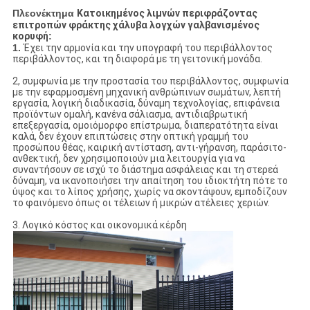
Πλεονέκτημα
Κατοικημένος λιμνών περιφράζοντας
επιτροπών φράκτης χάλυβα λογχών γαλβανισμένος
κορυφή
:
1.
Έχει την αρμονία και την υπογραφή του περιβάλλοντος
περιβάλλοντος, και τη διαφορά με τη γειτονική μονάδα.
2, συμφωνία με την προστασία του περιβάλλοντος, συμφωνία
με την εφαρμοσμένη μηχανική ανθρώπινων σωμάτων, λεπτή
εργασία, λογική διαδικασία, δύναμη τεχνολογίας, επιφάνεια
προϊόντων ομαλή, κανένα σάλιασμα, αντιδιαβρωτική
επεξεργασία, ομοιόμορφο επίστρωμα, διαπερατότητα είναι
καλά, δεν έχουν επιπτώσεις στην οπτική γραμμή του
προσώπου θέας, καιρική αντίσταση, αντι-γήρανση, παράσιτο-
ανθεκτική, δεν χρησιμοποιούν μια λειτουργία για να
συναντήσουν σε ισχύ το διάστημα ασφάλειας και τη στερεά
δύναμη, να ικανοποιήσει την απαίτηση του ιδιοκτήτη πότε το
ύψος και το λίπος χρήσης, χωρίς να σκοντάψουν, εμποδίζουν
το φαινόμενο όπως οι τέλειων ή μικρών ατέλειες χεριών.
3. Λογικό κόστος και οικονομικά κέρδη