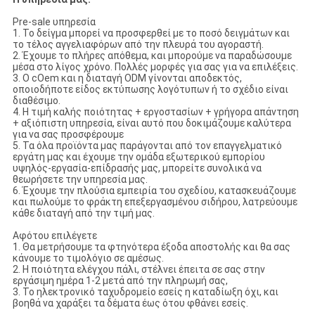
Pre-sale υπηρεσία
1. Το δείγμα μπορεί να προσφερθεί με το ποσό δειγμάτων και
το τέλος αγγελιαφόρων από την πλευρά του αγοραστή.
2. Έχουμε το πλήρες απόθεμα, και μπορούμε να παραδώσουμε
μέσα στο λίγος χρόνο. Πολλές μορφές για σας για να επιλέξεις.
3. Ο cOem και η διαταγή ODM γίνονται αποδεκτός,
οποιοδήποτε είδος εκτύπωσης λογότυπων ή το σχέδιο είναι
διαθέσιμο.
4. Η τιμή καλής ποιότητας + εργοστασίων + γρήγορα απάντηση
+ αξιόπιστη υπηρεσία, είναι αυτό που δοκιμάζουμε καλύτερα
για να σας προσφέρουμε
5. Τα όλα προϊόντα μας παράγονται από τον επαγγελματικό
εργάτη μας και έχουμε την ομάδα εξωτερικού εμπορίου
υψηλός-εργασία-επίδρασής μας, μπορείτε συνολικά να
θεωρήσετε την υπηρεσία μας.
6. Έχουμε την πλούσια εμπειρία του σχεδίου, κατασκευάζουμε
και πωλούμε το φράκτη επεξεργασμένου σιδήρου, λατρεύουμε
κάθε διαταγή από την τιμή μας.
Αφότου επιλέγετε
1. Θα μετρήσουμε τα φτηνότερα έξοδα αποστολής και θα σας
κάνουμε το τιμολόγιο σε αμέσως.
2. Η ποιότητα ελέγχου πάλι, στέλνει έπειτα σε σας στην
εργάσιμη ημέρα 1-2 μετά από την πληρωμή σας,
3. Το ηλεκτρονικό ταχυδρομείο εσείς η καταδίωξη όχι, και
βοηθά να χαράξει τα δέματα έως ότου φθάνει εσείς.