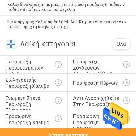
Χαλύβδινο φράχτη με μαύρη επίστρωση πούδρας 6 ποδών 7
ποδιών 8 ποδιών κατά παραγγελία
Ψευδάργυρος Χάλυβας Αυλή Μπλοκ Κτιρίου από σφυρήλατο
σίδερο φράχτη υψηλής αντοχής
Λαϊκή κατηγορία
Όλα
Περίφραξη 
Περίφραξη 
Περιφραγμάτων 
Συνδέσεων 
Χάλυβα
Αλυσίδων Χάλυβα
Σωληνοειδής 
Περίφραξη Πύργων
Περίφραξη Χάλυβα
Ενωμένη Στενά 
Αντι Αναρριχηθείτε 
Περίφραξη 
Στην Περίφραξη
Πλέγματος 
Προσωρινή 
Προσωρινή 
Καλωδίων
Περίφραξη Χάλυβα
Περίφραξη 
Περιοχών
Αίτηση κράτησης