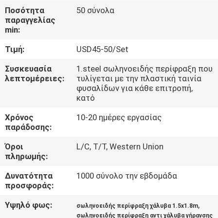
ΈΛΕΓΧΟΣ
Ποσότητα
50 σύνολα
παραγγελίας
min:
ΜΑΣ
Τιμή:
USD45-50/Set
ΕΛΆΤΕ
ΣΕ
Συσκευασία
1.steel σωληνοειδής περίφραξη που
λεπτομέρειες:
τυλίγεται με την πλαστική ταινία
ΕΠΑΦΉ
φυσαλίδων για κάθε επιτροπή,
κατό
ΜΕ
Χρόνος
10-20 ημέρες εργασίας
παράδοσης:
ΕΙΔΉΣΕΙΣ
Όροι
L/C, T/T, Western Union
πληρωμής:
ΖΗΤΉΣΤΕ
Δυνατότητα
1000 σύνολο την εβδομάδα
ΈΝΑ
προσφοράς:
ΑΠΌΣΠΑΣΜΑ
Υψηλό φως:
,
σωληνοειδής περίφραξη χάλυβα 1.5x1.8m
σωληνοειδής περίφραξη αντι χάλυβα γήρανσης