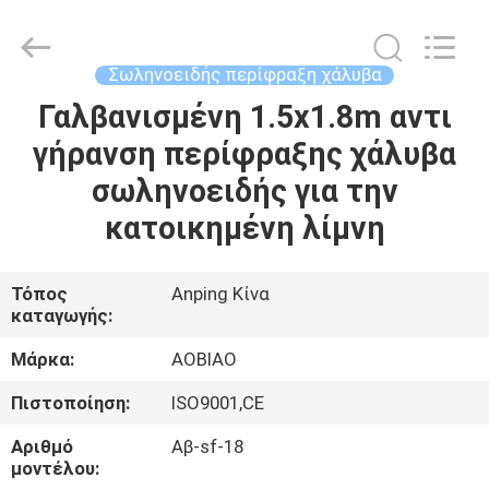
Wire
Mesh
Products
Co.,Ltd.
All
Σωληνοειδής περίφραξη χάλυβα
Rights
Reserved.
Γαλβανισμένη 1.5x1.8m αντι
ΣΠΊΤΙ
Developed
by
ECER
γήρανση περίφραξης χάλυβα
ΠΡΟΪΌΝΤΑ
σωληνοειδής για την
κατοικημένη λίμνη
ΠΕΡΊΠΟΥ
ΕΜΕΊΣ
Τόπος
Anping Κίνα
καταγωγής:
ΓΎΡΟΣ
Μάρκα:
AOBIAO
ΕΡΓΟΣΤΑΣΊΩΝ
Πιστοποίηση:
ISO9001,CE
Αριθμό
Αβ-sf-18
ΠΟΙΟΤΙΚΌΣ
μοντέλου: