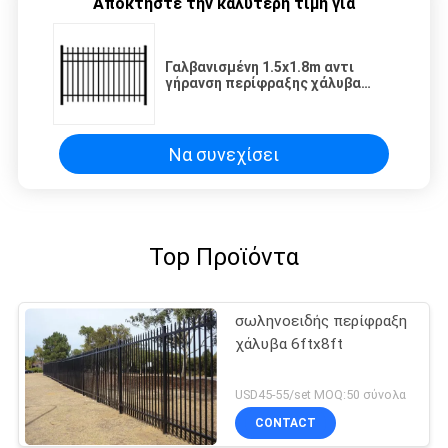
Αποκτήστε την καλύτερη τιμή για
Γαλβανισμένη 1.5x1.8m αντι
γήρανση περίφραξης χάλυβα
σωληνοειδής για την
κατοικημένη λίμνη
Να συνεχίσει
Top Προϊόντα
σωληνοειδής περίφραξη
χάλυβα 6ftx8ft
USD45-55/set MOQ:50 σύνολα
CONTACT