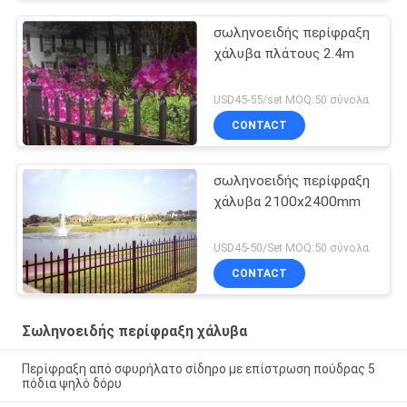
σωληνοειδής περίφραξη
χάλυβα πλάτους 2.4m
USD45-55/set MOQ:50 σύνολα
CONTACT
σωληνοειδής περίφραξη
χάλυβα 2100x2400mm
USD45-50/Set MOQ:50 σύνολα
CONTACT
Σωληνοειδής περίφραξη χάλυβα
Περίφραξη από σφυρήλατο σίδηρο με επίστρωση πούδρας 5
πόδια ψηλό δόρυ