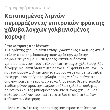
Περιγραφή προϊόντων
Κατοικημένος λιμνών
περιφράζοντας επιτροπών φράκτης
χάλυβα λογχών γαλβανισμένος
κορυφή
Επισκοπήσεις προϊόντων:
1.
Ο φράκτης χάλυβα είναι επίσης γνωστός ως ενωμένος στενά
στύλος φράκτης, διακοσμητικός φράκτης, φράκτης
ασφαλείας χάλυβα. Οι επιτροπές κατασκευάζονται
χρησιμοποιώντας τους στύλους και τις ράγες χάλυβα υψηλός-
δύναμης, και είναι διαθέσιμες σε ένα ευρύ φάσμα των μεγεθών
και των μορφών. Οι επιτροπές είναι συνδεμένες με τα υψηλής
αντοχής υποστηρίγματα χάλυβα με τις γαλβανισμένες και
σκόνη-ντυμένες τετραγωνικές σωληνοειδείς θέσεις χάλυβα.
Υιοθετημένος φράκτης υψηλός στύλων χάλυβα - σωλήνας
ποιοτικού καυτός βυθισμένος γαλβανισμένος χάλυβα. Τοπ
κάθετος σωλήνας που πιέζεται στη λόγχη από τη βαρέων
καθηκόντων διάτρηση.
2.
Με τις ικανότητες κατασκευής μας, είμαστε σε θέση να