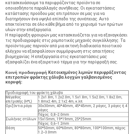
κατασκευάσουμε τα περιφράζοντας προϊόντα σε
οποιεσδήποτε παραλλαγές συνήθειας. Οι εγκαταστάσεις
κατάστασης προόδου μας επιτρέπουν σε μας για να
διατηρήσουν ένα υψηλό επίπεδο της συνέπειας. Αυτό
επεκτείνεται σε όλο κάθε βήμα από το χειρισμό των πρώτων
υλών στην επεξεργασία.
Η περίφραξη φρουρών μας κατασκευάζεται για να εξαναγκάσει
τις προδιαγραφές στις ρομποτικές μηχανές συγκόλλησης. Τα
προϊόντα μας περνούν από μια εκτενή διαδικασία ποιοτικού
ελέγχου να εξασφαλίσουν συμμόρφωση στις απαιτήσεις
βιομηχανίας. Η επεξεργασία στις εγκαταστάσεις μας
εξασφαλίζει ένα εξαιρετικό τέρμα για την περίφραξή σας.
Κοινή προδιαγραφή
Κατοικημένος λιμνών περιφράζοντας
επιτροπών φράκτης χάλυβα λογχών γαλβανισμένος
κορυφή
:
Προδιαγραφή του φράκτη χάλυβα
Μέγεθος
1.2x1.8m, 1.2x2.0m, 1.5x1.8m, 1.5x2.0m, 1.8x2.0m,
επιτροπής (H*L)
1.8mx2.4m, 2.1x2.4m, κ.λπ.
Οριζόντια ράγα
30x30mm, 40*40mm, 45*45mm, 2 ράγες, 3 ράγες ή 4
ράγες
Πάχος: 0,8--2.0mm
Σωλήνας στύλων
15x15mm, 19*19mm, 25*25mm
Πάχος: 0,6--1.2mm
Θέση
50*50mm, 60*60mm, 80*80mm, 100*100mm, πάχος:
1.2--3.0mm