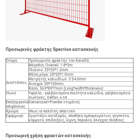
Προσωρινός φράκτης Spection κατασκευής
Όνομα
Προσωρινός φράκτης του Καναδά
Μέγεθος Overrail: 1.8*3m
Πλαίσιο: 25*25*1.2mm
Μέση ράγα: 20*20*1.0mm
Μετρητής καλωδίων: 3.54.0mm
Διαστάσεις
Άνοιγμα: 50*100mm
Βάση: 563*89*7mm (Long*width*thickness)
Υλικό
Υψηλός - γαλβανισμένα ποιότητα καλώδια, γαλβανισμένοι
σωλήνες, Galfan, κ.λπ.
Επεξεργασία
Galvanized+Powder ντυμένος
επιφάνειας
Χρώμα
όπως οι πελάτες απαιτούν.
Εφαρμογή
Εργοτάξιο οικοδομής, αποθήκη εμπορευμάτων, γεγονότα,
κόμματα, επιδείξεις, λίμνη, παραλία, έλεγχος πλήθους.
Προσωρινή χρήση φρακτών κατασκευής: