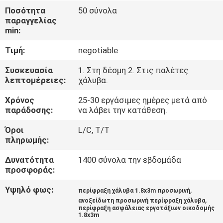
ΈΛΕΓΧΟΣ
Ποσότητα
50 σύνολα
παραγγελίας
min:
ΜΑΣ
Τιμή:
negotiable
ΕΛΆΤΕ
ΣΕ
Συσκευασία
1. Στη δέσμη 2. Στις παλέτες
λεπτομέρειες:
χάλυβα.
ΕΠΑΦΉ
Χρόνος
25-30 εργάσιμες ημέρες μετά από
ΜΕ
παράδοσης:
να λάβει την κατάθεση.
Όροι
L/C, T/T
ΕΙΔΉΣΕΙΣ
πληρωμής:
Δυνατότητα
1400 σύνολα την εβδομάδα
ΖΗΤΉΣΤΕ
προσφοράς:
ΈΝΑ
Υψηλό φως:
,
περίφραξη χάλυβα 1.8x3m προσωρινή
,
ΑΠΌΣΠΑΣΜΑ
ανοξείδωτη προσωρινή περίφραξη χάλυβα
περίφραξη ασφάλειας εργοτάξιων οικοδομής
1.8x3m