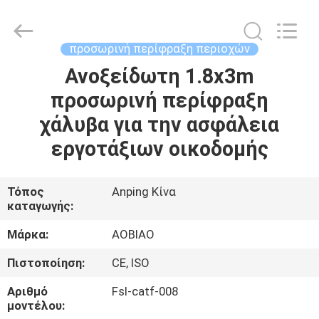
προσωρινή
προμηθευτής.
Copyright
©
2021
προσωρινή περίφραξη περιοχών
-
2025
Anping
Ανοξείδωτη 1.8x3m
ΣΠΊΤΙ
Aobiao
Wire
προσωρινή περίφραξη
Mesh
Products
Co.,Ltd.
ΠΡΟΪΌΝΤΑ
χάλυβα για την ασφάλεια
All
Rights
Reserved.
εργοτάξιων οικοδομής
Developed
by
ΠΕΡΊΠΟΥ
ECER
ΕΜΕΊΣ
Τόπος
Anping Κίνα
καταγωγής:
ΓΎΡΟΣ
Μάρκα:
AOBIAO
ΕΡΓΟΣΤΑΣΊΩΝ
Πιστοποίηση:
CE, ISO
Αριθμό
Fsl-catf-008
ΠΟΙΟΤΙΚΌΣ
μοντέλου: