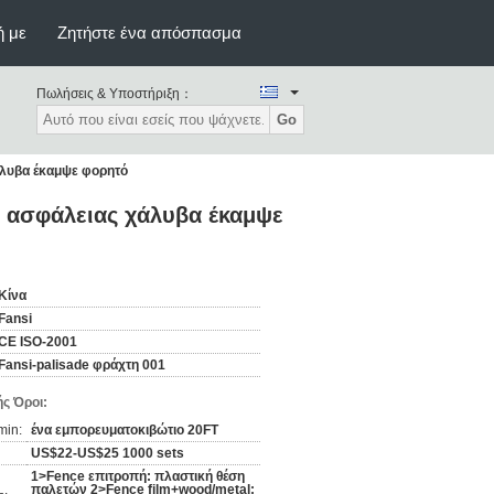
ή με
Ζητήστε ένα απόσπασμα
Πωλήσεις & Υποστήριξη：
Go
άλυβα έκαμψε φορητό
 ασφάλειας χάλυβα έκαμψε
Κίνα
Fansi
CE ISO-2001
Fansi-palisade φράχτη 001
ς Όροι:
min:
ένα εμπορευματοκιβώτιο 20FT
US$22-US$25 1000 sets
1>Fence επιτροπή: πλαστική θέση
παλετών 2>Fence film+wood/metal: