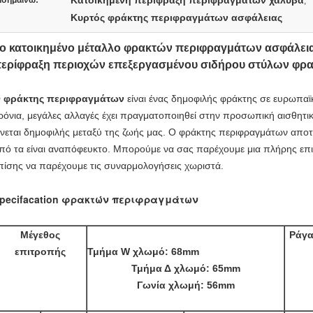
Κατοικημένη περίφραξη περιφραγμάτων χάλυβα
ισημαίνω:
,
Κυρτός φράκτης περιφραγμάτων ασφάλειας
ο κατοικημένο μέταλλο φρακτών περιφραγμάτων ασφάλεια
ερίφραξη περιοχών επεξεργασμένου σιδήρου στύλων φρ
 φράκτης περιφραγμάτων
είναι ένας δημοφιλής φράκτης σε ευρωπαϊκ
ρόνια, μεγάλες αλλαγές έχει πραγματοποιηθεί στην προσωπική αισθητικ
ίνεται δημοφιλής μεταξύ της ζωής μας. Ο φράκτης περιφραγμάτων αποτ
πό τα είναι αναπόφευκτο. Μπορούμε να σας παρέχουμε μια πλήρης ε
πίσης να παρέχουμε τις συναρμολογήσεις χωριστά.
pecifacation φρακτών περιφραγμάτων
Μέγεθος
Ράγα
επιτροπής
Τμήμα W χλωμό: 68mm
Τμήμα Δ χλωμό: 65mm
Γωνία χλωμή: 56mm