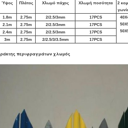
Ύψος
Πλάτος
Χλωμό πάχος
Χλωμή ποσότητα
2 κομ
γωνί
1.8m
2.75m
2/2.5/3mm
17PCS
40X
50X
2.1m
2.75m
2/2.5/3mm
17PCS
50X
2.4m
2.75m
2/2.5/3mm
17PCS
3m
2.75m
2/2.5/3/3.5mm
17PCS
ράκτης περιφραγμάτων χλωμός