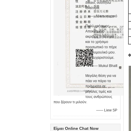
δίκαιο, συστήνω
ιδιαίτερα.
—— Niam νευρικό
Πολύ χρήσιμος.
Αποκτημένο
ακριβώς τι θέλησα
και το χρήσιμο
προσωπικό το πήρε
στο ρυμουλκό μου.
Φ
Σας ευχαριστούμε.
—— Mukul Bhatt
Μεγάλη θέση για να
πάει να πάρει τα
πράγματα σε
μεγάλες τιμές και
τους ανθρώπους
που ξέρουν τι μιλούν.
—— Liew SP
Είμαι Online Chat Now