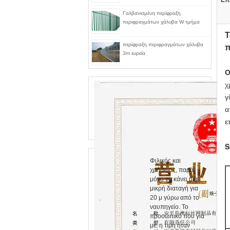
Επ
Γαλβανισμένη περίφραξη
περιφραγμάτων χάλυβα W τμήμα
Τ
περίφραξη περιφραγμάτων χάλυβα
π
3m ευρεία
Ο
χ
γ
α
ε
S
Φιλικός και
χρήσιμος, παρά
μόνο να κάνει μια
μικρή διαταγή για
20 μ γύρω από το
ναυπηγείο. Το
προσωπικό που για
με, η τιμή ήταν