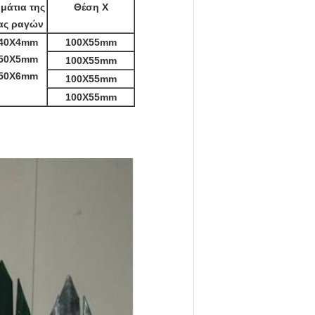
μάτια της
Θέση Χ
ας ραγών
40X4mm
100X55mm
50X5mm
100X55mm
50X6mm
100X55mm
100X55mm