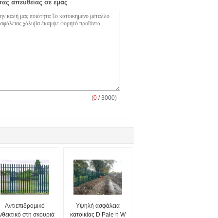
σας απευθείας σε εμάς
(
0
/ 3000)
Αντιεπιδρομικό
Υψηλή ασφάλεια
νθεκτικό στη σκουριά
κατοικίας D Pale ή W