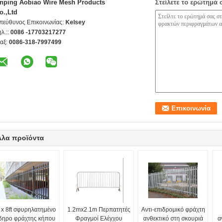
nping Aobiao Wire Mesh Products
Στείλετε το ερώτημά 
o.,Ltd
πεύθυνος Επικοινωνίας:
Kelsey
ηλ.::
0086 -17703217277
αξ:
0086-318-7997499
λλα προϊόντα
t x 8ft σφυρηλατημένο
1.2mx2.1m Περπατητές
Αντι-επιδρομικό φράχτη
δηρο φράχτης κήπου
Φραγμοί Ελέγχου
ανθεκτικό στη σκουριά
α