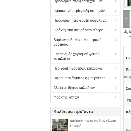
Προσωρινή περίφραξη χάλυβα
προσωρινή περίφραξη περιοχών
Προσωρινή περίφραξη ασφάλειας
Φράχτη από σφυρήλατο σίδερο
Βαρέων καθηκόντων επιτροπή
βοοειδών
Εξοπλισμός χειρισμού ζωικού
Όν
κεφαλαίου
Περίφραξη βοοειδών καλωδίων
Επ
επι
Ύφασμα πλέγματος φίμπεργκλας
Αλιεία με δίχτυα καλωδίων
Συ
Φράκτης κήπων
Ύψ
Καλύτερα προϊόντα
πά
περίφραξη περιφραγμάτων χάλυβα
8ft ψηλή