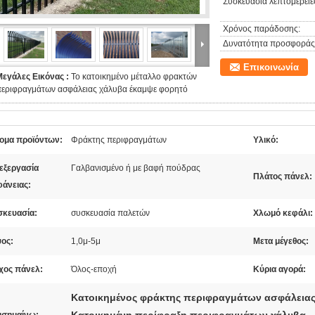
Συσκευασία λεπτομέρειε
Χρόνος παράδοσης:
Δυνατότητα προσφοράς
Επικοινωνία
Μεγάλες Εικόνας :
Το κατοικημένο μέταλλο φρακτών
περιφραγμάτων ασφάλειας χάλυβα έκαμψε φορητό
ομα προϊόντων:
Φράκτης περιφραγμάτων
Υλικό:
εξεργασία
Γαλβανισμένο ή με βαφή πούδρας
Πλάτος πάνελ:
φάνειας:
σκευασία:
συσκευασία παλετών
Χλωμό κεφάλι:
ος:
1,0μ-5μ
Μετα μέγεθος:
χος πάνελ:
Όλος-εποχή
Κύρια αγορά:
Κατοικημένος φράκτης περιφραγμάτων ασφάλεια