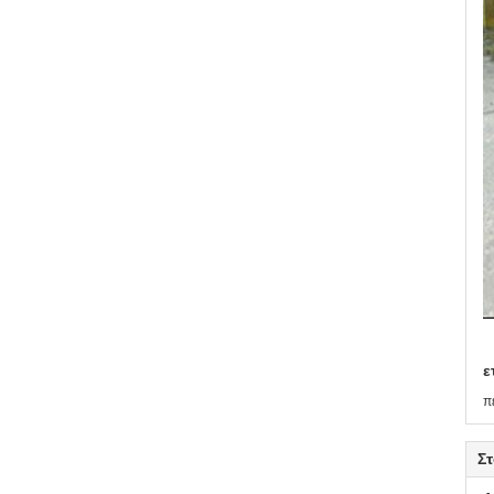
ε
π
Στ