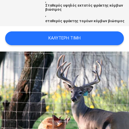
,
SITEMAP
Σταθερός υψηλός εκτατός φράκτης κόμβων
βιώσιμος
,
σταθερός φράκτης τομέων κόμβων βιώσιμος
PRIVACY
POLICY
ΚΑΛΎΤΕΡΗ ΤΙΜΉ