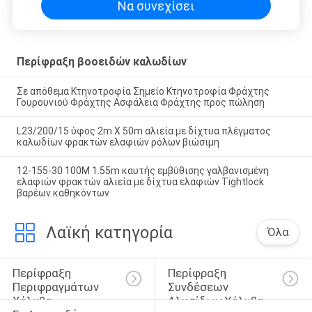
Να συνεχίσει
Περίφραξη βοοειδών καλωδίων
Σε απόθεμα Κτηνοτροφία Σημείο Κτηνοτροφία Φράχτης
Γουρουνιού Φράχτης Ασφάλεια Φράχτης προς πώληση
L23/200/15 ύφος 2m X 50m αλιεία με δίχτυα πλέγματος
καλωδίων φρακτών ελαφιών ρόλων βιώσιμη
12-155-30 100M 1.55m καυτής εμβύθισης γαλβανισμένη
ελαφιών φρακτών αλιεία με δίχτυα ελαφιών Tightlock
βαρέων καθηκόντων
Λαϊκή κατηγορία
Όλα
Περίφραξη 
Περίφραξη 
Περιφραγμάτων 
Συνδέσεων 
Χάλυβα
Αλυσίδων Χάλυβα