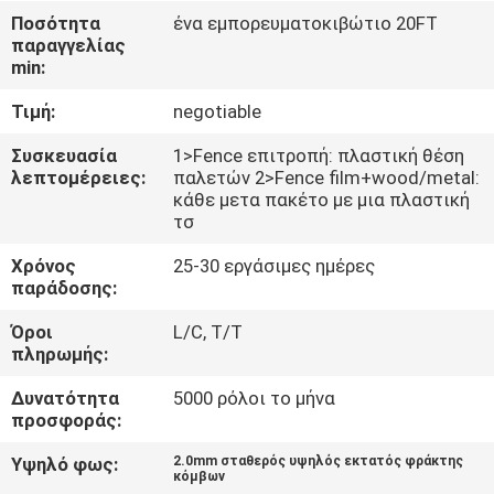
ΈΛΕΓΧΟΣ
Ποσότητα
ένα εμπορευματοκιβώτιο 20FT
παραγγελίας
min:
ΜΑΣ
Τιμή:
negotiable
ΕΛΆΤΕ
ΣΕ
Συσκευασία
1>Fence επιτροπή: πλαστική θέση
λεπτομέρειες:
παλετών 2>Fence film+wood/metal:
ΕΠΑΦΉ
κάθε μετα πακέτο με μια πλαστική
τσ
ΜΕ
Χρόνος
25-30 εργάσιμες ημέρες
παράδοσης:
ΕΙΔΉΣΕΙΣ
Όροι
L/C, T/T
πληρωμής:
ΖΗΤΉΣΤΕ
Δυνατότητα
5000 ρόλοι το μήνα
ΈΝΑ
προσφοράς:
ΑΠΌΣΠΑΣΜΑ
Υψηλό φως:
2.0mm σταθερός υψηλός εκτατός φράκτης
κόμβων