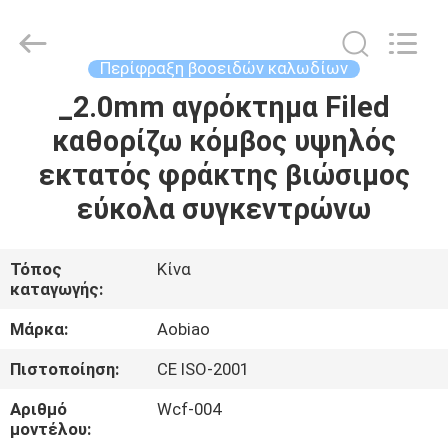
Wire
Mesh
Products
Co.,Ltd.
All
Περίφραξη βοοειδών καλωδίων
Rights
Reserved.
_2.0mm αγρόκτημα Filed
ΣΠΊΤΙ
Developed
by
ECER
καθορίζω κόμβος υψηλός
ΠΡΟΪΌΝΤΑ
εκτατός φράκτης βιώσιμος
εύκολα συγκεντρώνω
ΠΕΡΊΠΟΥ
ΕΜΕΊΣ
Τόπος
Κίνα
καταγωγής:
ΓΎΡΟΣ
Μάρκα:
Aobiao
ΕΡΓΟΣΤΑΣΊΩΝ
Πιστοποίηση:
CE ISO-2001
Αριθμό
Wcf-004
ΠΟΙΟΤΙΚΌΣ
μοντέλου: