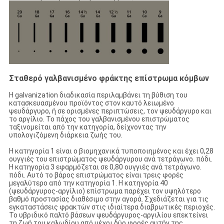
Σταθερό γαλβανισμένο φράκτης επίστρωμα κόμβων
Η galvanization διαδικασία περιλαμβάνει τη βύθιση του
κατασκευασμένου προϊόντος στον καυτό λειωμένο
ψευδάργυρο, ή σε ορισμένες περιπτώσεις, τον ψευδάργυρο και
το αργίλιο. Το πάχος του γαλβανισμένου επιστρώματος
ταξινομείται από την κατηγορία, δείχνοντας την
υπολογιζόμενη διάρκεια ζωής του.
Η κατηγορία 1 είναι ο βιομηχανικά τυποποιημένος και έχει 0,28
ουγγιές του επιστρώματος ψευδάργυρου ανά τετράγωνο. πόδι.
Η κατηγορία 3 εφαρμόζεται σε 0,80 ουγγιές ανά τετράγωνο.
πόδι. Αυτό το βάρος επιστρώματος είναι τρεις φορές
μεγαλύτερο από την κατηγορία 1. Η κατηγορία 40
(ψευδάργυρος-αργίλιο) επίστρωμα παρέχει τον υψηλότερο
βαθμό προστασίας διαθέσιμο στην αγορά. Σχεδιάζεται για τις
εγκαταστάσεις φρακτών στις ιδιαίτερα διαβρωτικές περιοχές.
Το υβριδικό παλτό βάσεων ψευδάργυρος-αργιλίου επεκτείνει
τη ζωή του καλωδίου από μέχρι δύο φορές αυτήν της