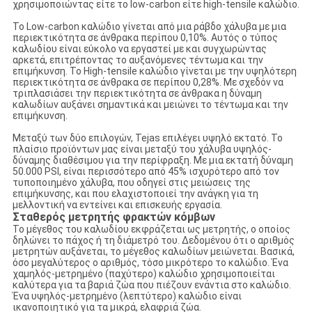
χρησιμοποιώντας είτε το low-carbon είτε high-tensile καλώδιο.
Το Low-carbon καλώδιο γίνεται από μια ράβδο χάλυβα με μια
περιεκτικότητα σε άνθρακα περίπου 0,10%. Αυτός ο τύπος
καλωδίου είναι εύκολο να εργαστεί με και συγχωρώντας
αρκετά, επιτρέποντας το αυξανόμενες τέντωμα και την
επιμήκυνση. Το High-tensile καλώδιο γίνεται με την υψηλότερη
περιεκτικότητα σε άνθρακα σε περίπου 0,28%. Με σχεδόν να
τριπλασιάσει την περιεκτικότητα σε άνθρακα η δύναμη
καλωδίων αυξάνει σημαντικά και μειώνει το τέντωμα και την
επιμήκυνση.
Μεταξύ των δύο επιλογών, Tejas επιλέγει υψηλό εκτατό. Το
πλαίσιο προϊόντων μας είναι μεταξύ του χάλυβα υψηλός-
δύναμης διαθέσιμου για την περίφραξη. Με μια εκτατή δύναμη
50.000 PSI, είναι περισσότερο από 45% ισχυρότερο από τον
τυποποιημένο χάλυβα, που οδηγεί στις μειώσεις της
επιμήκυνσης, και που ελαχιστοποιεί την ανάγκη για τη
μελλοντική να εντείνει και επισκευής εργασία.
Σταθερός μετρητής φρακτών κόμβων
Το μέγεθος του καλωδίου εκφράζεται ως μετρητής, ο οποίος
δηλώνει το πάχος ή τη διάμετρό του. Δεδομένου ότι ο αριθμός
μετρητών αυξάνεται, το μέγεθος καλωδίων μειώνεται. Βασικά,
όσο μεγαλύτερος ο αριθμός, τόσο μικρότερο το καλώδιο. Ένα
χαμηλός-μετρημένο (παχύτερο) καλώδιο χρησιμοποιείται
καλύτερα για τα βαριά ζώα που πιέζουν ενάντια στο καλώδιο.
Ένα υψηλός-μετρημένο (λεπτύτερο) καλώδιο είναι
ικανοποιητικό για τα μικρά, ελαφριά ζώα.