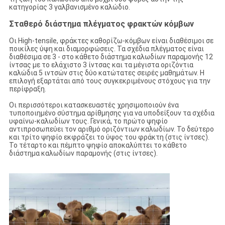
κατηγορίας 3 γαλβανισμένο καλώδιο.
Σταθερό διάστημα πλέγματος φρακτών κόμβων
Οι High-tensile, φράκτες καθορίζω-κόμβων είναι διαθέσιμοι σε
ποικίλες ύψη και διαμορφώσεις. Τα σχέδια πλέγματος είναι
διαθέσιμα σε 3 - στο κάθετο διάστημα καλωδίων παραμονής 12
ίντσας με το ελάχιστο 3 ίντσας και τα μέγιστα οριζόντια
καλώδια 5 ιντσών στις δύο κατώτατες σειρές μαθημάτων. Η
επιλογή εξαρτάται από τους συγκεκριμένους στόχους για την
περίφραξη.
Οι περισσότεροι κατασκευαστές χρησιμοποιούν ένα
τυποποιημένο σύστημα αρίθμησης για να υποδείξουν τα σχέδια
υφαίνω-καλωδίων τους. Γενικά, το πρώτο ψηφίο
αντιπροσωπεύει τον αριθμό οριζόντιων καλωδίων. Το δεύτερο
και τρίτο ψηφίο εκφράζει το ύψος του φράκτη (στις ίντσες).
Το τέταρτο και πέμπτο ψηφίο αποκαλύπτει το κάθετο
διάστημα καλωδίων παραμονής (στις ίντσες).