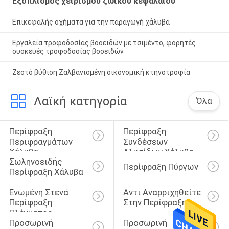
Εξοπλισμός χειρισμού ζωικού κεφαλαίου
Επικεφαλής οχήματα για την παραγωγή χάλυβα
Εργαλεία τροφοδοσίας βοοειδών με τσιμέντο, φορητές
συσκευές τροφοδοσίας βοοειδών
Ζεστό βύθιση Ζαλβανισμένη οικονομική κτηνοτροφία
Λαϊκή κατηγορία
Όλα
Περίφραξη 
Περίφραξη 
Περιφραγμάτων 
Συνδέσεων 
Χάλυβα
Αλυσίδων Χάλυβα
Σωληνοειδής 
Περίφραξη Πύργων
Περίφραξη Χάλυβα
Ενωμένη Στενά 
Αντι Αναρριχηθείτε 
Περίφραξη 
Στην Περίφραξη
Πλέγματος 
Προσωρινή 
Προσωρινή 
Καλωδίων