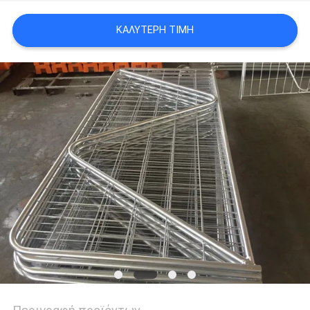
SITEMAP
ΚΑΛΎΤΕΡΗ ΤΙΜΉ
PRIVACY
POLICY