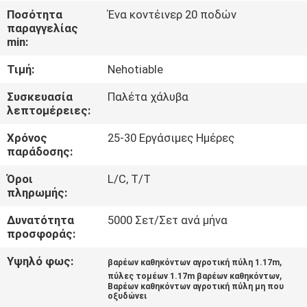
ΈΛΕΓΧΟΣ
Ποσότητα
Ένα κοντέινερ 20 ποδών
παραγγελίας
min:
ΜΑΣ
Τιμή:
Nehotiable
ΕΛΆΤΕ
ΣΕ
Συσκευασία
Παλέτα χάλυβα
λεπτομέρειες:
ΕΠΑΦΉ
Χρόνος
25-30 Εργάσιμες Ημέρες
ΜΕ
παράδοσης:
Όροι
L/C, T/T
ΕΙΔΉΣΕΙΣ
πληρωμής:
Δυνατότητα
5000 Σετ/Σετ ανά μήνα
ΖΗΤΉΣΤΕ
προσφοράς:
ΈΝΑ
Υψηλό φως:
,
βαρέων καθηκόντων αγροτική πύλη 1.17m
,
ΑΠΌΣΠΑΣΜΑ
πύλες τομέων 1.17m βαρέων καθηκόντων
Βαρέων καθηκόντων αγροτική πύλη μη που
οξυδώνει