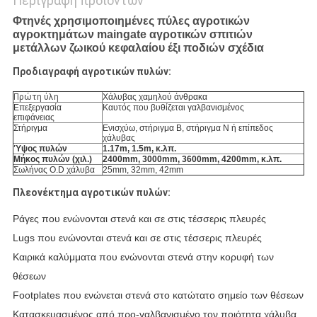
Περιγραφή προϊόντων
Φτηνές χρησιμοποιημένες πύλες αγροτικών
αγροκτημάτων maingate αγροτικών σπιτιών
μετάλλων ζωικού κεφαλαίου έξι ποδιών σχέδια
Προδιαγραφή αγροτικών πυλών:
Πρώτη ύλη
Χάλυβας χαμηλού άνθρακα
Επεξεργασία
Καυτός που βυθίζεται γαλβανισμένος
επιφάνειας
Στήριγμα
Ενισχύω, στήριγμα Β, στήριγμα Ν ή επίπεδος
χάλυβας
Ύψος πυλών
1.17m, 1.5m, κ.λπ.
Μήκος πυλών (χιλ.)
2400mm, 3000mm, 3600mm, 4200mm, κ.λπ.
Σωλήνας O.D χάλυβα
25mm, 32mm, 42mm
Πλεονέκτημα αγροτικών πυλών:
Ράγες που ενώνονται στενά και σε στις τέσσερις πλευρές
Lugs που ενώνονται στενά και σε στις τέσσερις πλευρές
Καιρικά καλύμματα που ενώνονται στενά στην κορυφή των
θέσεων
Footplates που ενώνεται στενά στο κατώτατο σημείο των θέσεων
Κατασκευασμένος από προ-γαλβανισμένο τον ποιότητα χάλυβα