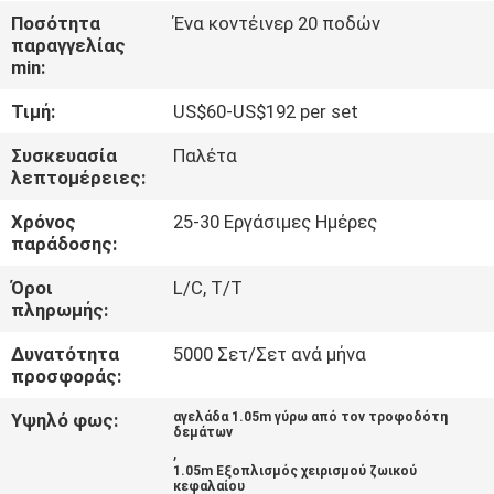
ΈΛΕΓΧΟΣ
Ποσότητα
Ένα κοντέινερ 20 ποδών
παραγγελίας
min:
ΜΑΣ
Τιμή:
US$60-US$192 per set
ΕΛΆΤΕ
ΣΕ
Συσκευασία
Παλέτα
λεπτομέρειες:
ΕΠΑΦΉ
Χρόνος
25-30 Εργάσιμες Ημέρες
ΜΕ
παράδοσης:
Όροι
L/C, T/T
ΖΗΤΉΣΤΕ
πληρωμής:
ΈΝΑ
Δυνατότητα
5000 Σετ/Σετ ανά μήνα
ΑΠΌΣΠΑΣΜΑ
προσφοράς:
Υψηλό φως:
αγελάδα 1.05m γύρω από τον τροφοδότη
δεμάτων
ΕΙΔΉΣΕΙΣ
,
1.05m Εξοπλισμός χειρισμού ζωικού
κεφαλαίου