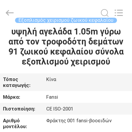
ζωικού
κεφαλαίου
χάλυβα
προμηθευτής.
Copyright
Εξοπλισμός χειρισμού ζωικού κεφαλαίου
©
2021
-
υψηλή αγελάδα 1.05m γύρω
ΣΠΊΤΙ
2025
steel-
από τον τροφοδότη δεμάτων
securityfence.com.
All
Rights
ΠΡΟΪΌΝΤΑ
91 ζωικού κεφαλαίου σύνολα
Reserved.
Developed
by
εξοπλισμού χειρισμού
ECER
ΠΕΡΊΠΟΥ
ΕΜΕΊΣ
Τόπος
Κίνα
καταγωγής:
ΓΎΡΟΣ
Μάρκα:
Fansi
ΕΡΓΟΣΤΑΣΊΩΝ
Πιστοποίηση:
CE ISO-2001
Αριθμό
Φράκτης 001 fansi-βοοειδών
ΠΟΙΟΤΙΚΌΣ
μοντέλου: