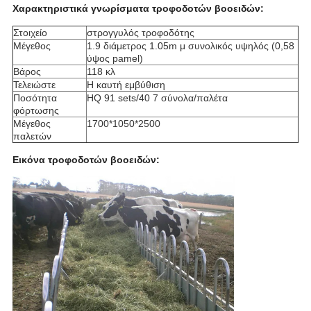
Χαρακτηριστικά γνωρίσματα τροφοδοτών βοοειδών:
Στοιχείο
στρογγυλός τροφοδότης
Μέγεθος
1.9 διάμετρος 1.05m μ συνολικός υψηλός (0,58
ύψος pamel)
Βάρος
118 κλ
Τελειώστε
Η καυτή εμβύθιση
Ποσότητα
HQ 91 sets/40 7 σύνολα/παλέτα
φόρτωσης
Μέγεθος
1700*1050*2500
παλετών
Εικόνα τροφοδοτών βοοειδών: