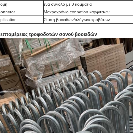
Δομή
ένα σύνολο με 3 κομμάτια
onnetor
Μακροχρόνιο connetion καρφιτσών
pllication
Σίτιση βοοειδών/αλόγων/προβάτων
επτομέρειες τροφοδοτών σανού βοοειδών