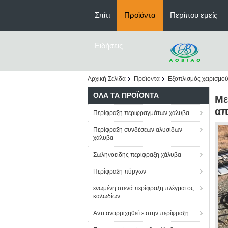
Σπίτι
Προϊόντα
Περίπου εμείς
Ειδήσεις
Αρχική Σελίδα
Προϊόντα
Εξοπλισμός χειρισμού
ΌΛΑ ΤΑ ΠΡΟΪΌΝΤΑ
Με
απ
Περίφραξη περιφραγμάτων χάλυβα
Περίφραξη συνδέσεων αλυσίδων
χάλυβα
Σωληνοειδής περίφραξη χάλυβα
Περίφραξη πύργων
ενωμένη στενά περίφραξη πλέγματος
καλωδίων
Αντι αναρριχηθείτε στην περίφραξη