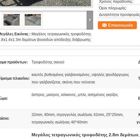
Χρόνος παράδοσης:
Όροι πληρωμής:
Δυνατότητα προσφοράς
Επικοινωνία
Μεγάλες Εικόνας :
Μεγάλος τετραγωνικός τροφοδότης
2.8x1.4x1.3m δεμάτων βοοειδών απόδειξης διάβρωσης
ομα προϊόντων:
Τροφοδότης σανού
καυτός βυθισμένος γαλβανισμένος, υψηλός ψευδάργυρος
ίρισμα πλαισίου:
που γαλβανίζεται, σκόνη που ντύνεται
άσπρος, μαύρος, κόκκινος, μπλε, ασημένιος γκρίζος
ώμα:
32mm, 40mm, στρογγυλός σωλήνας 42mm, 25*25mm,
ίσιο:
τετραγωνικός σωλήνας 40*40mm
γ
Μεγάλος τετραγωνικός τροφοδότης 2.8m δεμάτων
,