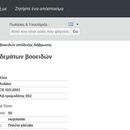
ή με
Ζητήστε ένα απόσπασμα
Πωλήσεις & Υποστήριξη：
Go
 βοοειδών απόδειξης διάβρωσης
 δεμάτων βοοειδών
Κίνα
Aobiao
CE ISO-2001
Αβ-τροφοδότης 002
ς Όροι:
min:
50
negotiable
ς:
Παλέτα χάλυβα