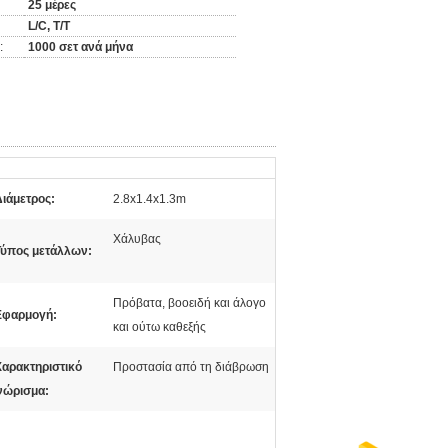
25 μέρες
L/C, T/T
:
1000 σετ ανά μήνα
Διάμετρος:
2.8x1.4x1.3m
Χάλυβας
Τύπος μετάλλων:
Πρόβατα, βοοειδή και άλογο
Εφαρμογή:
και ούτω καθεξής
Χαρακτηριστικό
Προστασία από τη διάβρωση
νώρισμα: