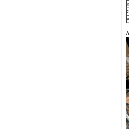
C
A
Λ