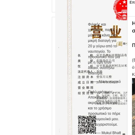
Επ
Η
Φιλικός και
χρήσιμος, παρά
μόνο να κάνει μια
μικρή διαταγή για
Π
20 μ γύρω από το
ναυπηγείο. Το
προσωπικό που για
(
με, η τιμή ήταν
ό
δίκαιο, συστήνω
ιδιαίτερα.
Κ
—— Niam νευρικό
Πολύ χρήσιμος.
Αποκτημένο
ακριβώς τι θέλησα
και το χρήσιμο
προσωπικό το πήρε
στο ρυμουλκό μου.
Σας ευχαριστούμε.
—— Mukul Bhatt