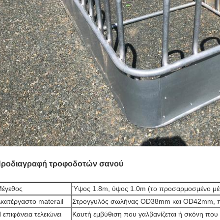
ροδιαγραφή τροφοδοτών σανού
έγεθος
Ύψος 1.8m, ύψος 1.0m (το προσαρμοσμένο μέγ
κατέργαστο materail
Στρογγυλός σωλήνας OD38mm και OD42mm, π
 επιφάνεια τελειώνει
Καυτή εμβύθιση που γαλβανίζεται ή σκόνη που 