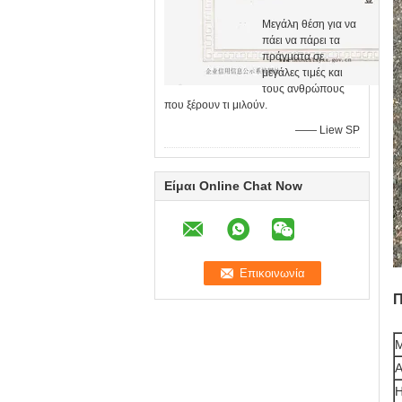
Μεγάλη θέση για να
πάει να πάρει τα
πράγματα σε
μεγάλες τιμές και
τους ανθρώπους
που ξέρουν τι μιλούν.
—— Liew SP
Είμαι Online Chat Now
Π
Μ
Α
Η