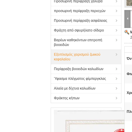
Προσωρινή περίφραξη χάλυβα
προσωρινή περίφραξη περιοχών
Προσωρινή περίφραξη ασφάλειας
Φράχτη από σφυρήλατο σίδερο
Βαρέων καθηκόντων επιτροπή
βοοειδών
Εξοπλισμός χειρισμού ζωικού
Όν
κεφαλαίου
Περίφραξη βοοειδών καλωδίων
Φιν
Ύφασμα πλέγματος φίμπεργκλας
Αλιεία με δίχτυα καλωδίων
Χρ
Φράκτης κήπων
Πλα