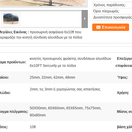
Χρόνος παράδοσης:
Όροι πληρωμής:
Δυνατότητα προσφοράς
Επικοινωνία
Μεγάλες Εικόνας :
προσωρινή ασφάλεια 6x10ft που
εριφράζει την κινητή σύνδεση αλυσίδων με τα πόδια
κινητός προσωρινός φράκτης συνδέσεων αλυσίδων
Επεξεργ
ομα προϊόντων:
6x10FT Sercurity με τα πόδια
επιφάνεια
ίσιο:
25mm, 32mm, 42mm, 48mm
Ύψος:
2mm, τις 3mm ή χορηγώντας σας απαιτήσεις
λώδιο:
Χρήση:
50X50mm, 60X60mm, 65X65mm, 75x75mm,
οιγμα πλέγματος:
Μέσος σ
80x80mm
άτος:
10ft
βάση χά