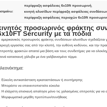
περίφραξη ασφάλειας 6x10ft προσωρινή
,
κινητή αλυσίδων περίφραξη ασφάλειας συνδέσε
ισημαίνω:
περίφραξη ασφάλειας περιοχών 6x10ft προσωριν
κινητός προσωρινός φράκτης συ
6x10FT Sercurity με τα πόδια
 αμερικανικός προσωρινός φράκτης συνδέσεων αλυσίδων σχεδιάζεται γ
εριοχή εργασίας σας από την κλοπή, την ευθύνη κινδύνου, και την πρα
πιτροπής φρακτών απαιτεί μια βάση και τους συνδετήρες για να ολοκλ
τενά κατασκευή χάλυβα με ένα γαλβανισμένο τέρμα.
λεονέκτημα:
. Εύκολη αντικατάσταση εγκαταστάσεων ή συντήρησης
. Μπορέστε να επανεντοπιστείτε εύκολα
. Η ελάχιστη επισκευή απαίτησε μόνο τις χαλασμένες επιτροπές για να 
. Μορφωματικά μεγέθη προτύπων/συνήθειας