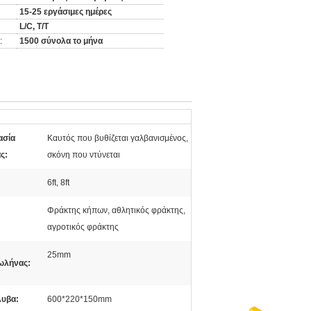
15-25 εργάσιμες ημέρες
L/C, T/T
:
1500 σύνολα το μήνα
ασία
Καυτός που βυθίζεται γαλβανισμένος,
ς:
σκόνη που ντύνεται
6ft, 8ft
Φράκτης κήπων, αθλητικός φράκτης,
αγροτικός φράκτης
25mm
ωλήνας:
λυβα:
600*220*150mm