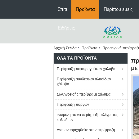
Σπίτι
Προϊόντα
Περίπου εμείς
Ειδήσεις
Αρχική Σελίδα
Προϊόντα
Προσωρινή περίφραξ
ΌΛΑ ΤΑ ΠΡΟΪΌΝΤΑ
πρ
με
Περίφραξη περιφραγμάτων χάλυβα
Περίφραξη συνδέσεων αλυσίδων
χάλυβα
Σωληνοειδής περίφραξη χάλυβα
Περίφραξη πύργων
ενωμένη στενά περίφραξη πλέγματος
καλωδίων
Αντι αναρριχηθείτε στην περίφραξη