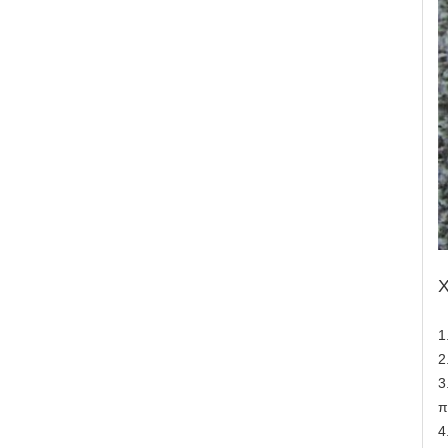
1
2
3
π
4