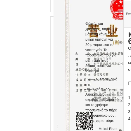
Επ
Φιλικός και
χρήσιμος, παρά
μόνο να κάνει μια
μικρή διαταγή για
20 μ γύρω από το
Ο
ναυπηγείο. Το
π
προσωπικό που για
με, η τιμή ήταν
ε
δίκαιο, συστήνω
σ
ιδιαίτερα.
—— Niam νευρικό
Π
Πολύ χρήσιμος.
Αποκτημένο
1
ακριβώς τι θέλησα
2
και το χρήσιμο
προσωπικό το πήρε
3
στο ρυμουλκό μου.
4
Σας ευχαριστούμε.
—— Mukul Bhatt