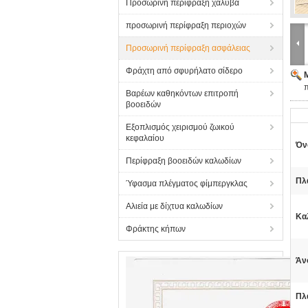
Προσωρινή περίφραξη χάλυβα
προσωρινή περίφραξη περιοχών
Προσωρινή περίφραξη ασφάλειας
Φράχτη από σφυρήλατο σίδερο
π
Βαρέων καθηκόντων επιτροπή
βοοειδών
Εξοπλισμός χειρισμού ζωικού
κεφαλαίου
Όν
Περίφραξη βοοειδών καλωδίων
Πλα
Ύφασμα πλέγματος φίμπεργκλας
Αλιεία με δίχτυα καλωδίων
Κα
Φράκτης κήπων
Άν
Πλ