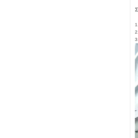
Σ
1
2
3