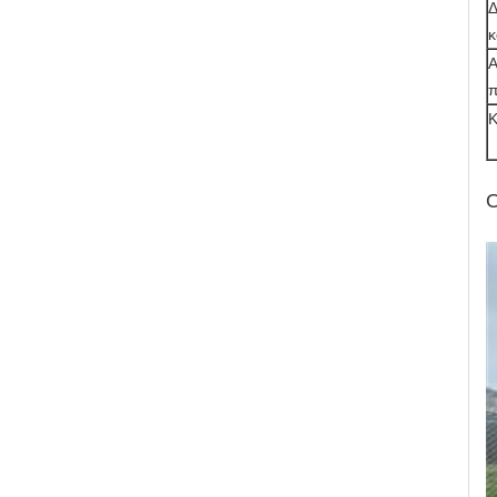
Δ
κ
Α
π
Κ
Ο