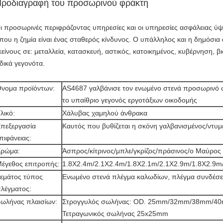
ροδιαγραφή του προσωρινού φράκτη
ι προσωρινές περιφράζοντας υπηρεσίες και οι υπηρεσίες ασφάλειας ύψους
που η ζημία είναι ένας σταθερός κίνδυνος. Ο υπάλληλος και η δημόσια α
κείνους σε: μεταλλεία, κατασκευή, αστικός, κατοικημένος, κυβέρνηση, 
ιδικά γεγονότα.
νομα προϊόντων:
AS4687 γαλβάνισε τον ενωμένο στενά προσωρινό 
το υπαίθριο γεγονός εργοτάξιων οικοδομής
λικό:
Χάλυβας χαμηλού άνθρακα
πεξεργασία
Καυτός που βυθίζεται η σκόνη γαλβανισμένος/ντυμ
πιφάνειας:
ρώμα:
Άσπρος/κίτρινος/μπλε/γκρίζος/πράσινος/ο Μαύρος
έγεθος επιτροπής:
1.8X2.4m/2.1X2.4m/1.8X2.1m/2.1X2.9m/1.8X2.9m
εμάτος τύπος
Ενωμένο στενά πλέγμα καλωδίων, πλέγμα συνδέσ
λέγματος:
ωλήνας πλαισίων:
Στρογγυλός σωλήνας: OD. 25mm/32mm/38mm/
Τετραγωνικός σωλήνας 25x25mm