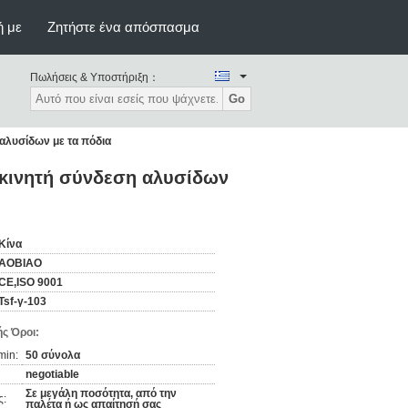
ή με
Ζητήστε ένα απόσπασμα
Πωλήσεις & Υποστήριξη：
Go
αλυσίδων με τα πόδια
 κινητή σύνδεση αλυσίδων
Κίνα
AOBIAO
CE,ISO 9001
Tsf-γ-103
ς Όροι:
min:
50 σύνολα
negotiable
Σε μεγάλη ποσότητα, από την
ς:
παλέτα ή ως απαίτησή σας