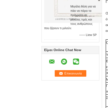
Π
Μεγάλη θέση για να
πάει να πάρει τα
Ο
πράγματα σε
ό
μεγάλες τιμές και
τους ανθρώπους
ε
που ξέρουν τι μιλούν.
ε
—— Liew SP
Ό
Είμαι Online Chat Now
Υ
Ε
ε
Χ
Μ
Γ
π
Σ