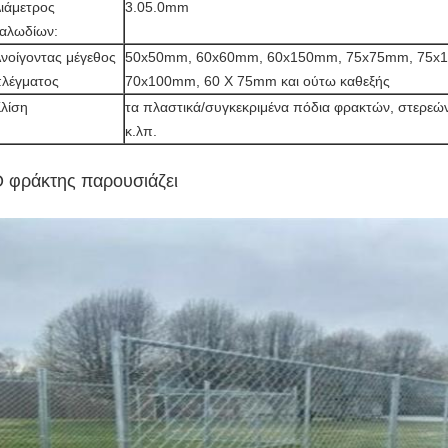
ιάμετρος
3.05.0mm
αλωδίων:
νοίγοντας μέγεθος
50x50mm, 60x60mm, 60x150mm, 75x75mm, 75x
λέγματος
70x100mm, 60 X 75mm και ούτω καθεξής
λίση
τα πλαστικά/συγκεκριμένα πόδια φρακτών, στερεών
κ.λπ.
 φράκτης παρουσιάζει