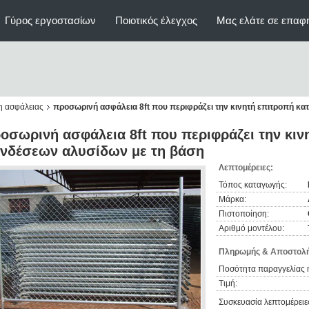
Γύρος εργοστασίων
Ποιοτικός έλεγχος
Μας ελάτε σε επαφ
η ασφάλειας
προσωρινή ασφάλεια 8ft που περιφράζει την κινητή επιτροπή κ
οσωρινή ασφάλεια 8ft που περιφράζει την κιν
νδέσεων αλυσίδων με τη βάση
Λεπτομέρειες:
Τόπος καταγωγής:
Μάρκα:
Πιστοποίηση:
Αριθμό μοντέλου:
Πληρωμής & Αποστολή
Ποσότητα παραγγελίας 
Τιμή:
Συσκευασία λεπτομέρειε