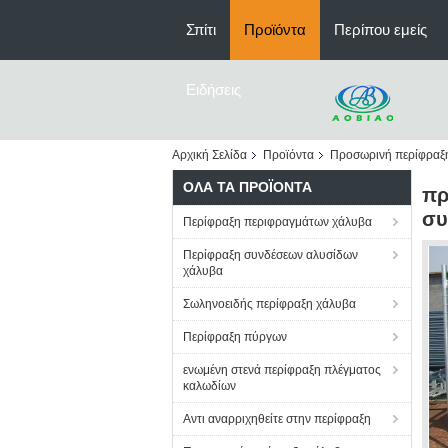
Σπίτι
Προϊόντα
Περίπου εμείς
Ειδήσεις
Αρχική Σελίδα
Προϊόντα
Προσωρινή περίφραξ
ΌΛΑ ΤΑ ΠΡΟΪΌΝΤΑ
πρ
συ
Περίφραξη περιφραγμάτων χάλυβα
Περίφραξη συνδέσεων αλυσίδων
χάλυβα
Σωληνοειδής περίφραξη χάλυβα
Περίφραξη πύργων
ενωμένη στενά περίφραξη πλέγματος
καλωδίων
Αντι αναρριχηθείτε στην περίφραξη