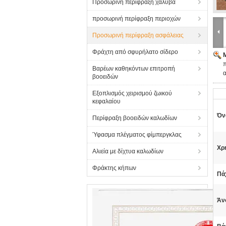
Προσωρινή περίφραξη χάλυβα
προσωρινή περίφραξη περιοχών
Προσωρινή περίφραξη ασφάλειας
Φράχτη από σφυρήλατο σίδερο
π
Βαρέων καθηκόντων επιτροπή
α
βοοειδών
Εξοπλισμός χειρισμού ζωικού
κεφαλαίου
Όν
Περίφραξη βοοειδών καλωδίων
Ύφασμα πλέγματος φίμπεργκλας
Χρ
Αλιεία με δίχτυα καλωδίων
Φράκτης κήπων
Πά
Άν