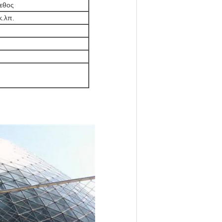
γεθος
.λπ.