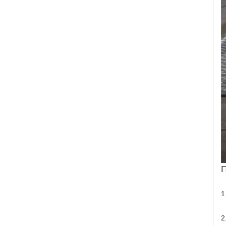
Π
1
2