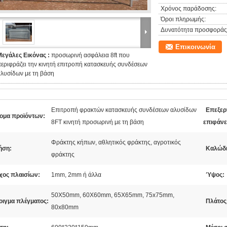
Χρόνος παράδοσης:
Όροι πληρωμής:
Δυνατότητα προσφοράς
Επικοινωνία
Μεγάλες Εικόνας :
προσωρινή ασφάλεια 8ft που
εριφράζει την κινητή επιτροπή κατασκευής συνδέσεων
λυσίδων με τη βάση
Επιτροπή φρακτών κατασκευής συνδέσεων αλυσίδων
Επεξερ
ομα προϊόντων:
8FT κινητή προσωρινή με τη βάση
επιφάνε
Φράκτης κήπων, αθλητικός φράκτης, αγροτικός
ήση:
Καλώδι
φράκτης
χος πλαισίων:
1mm, 2mm ή άλλα
Ύψος:
50X50mm, 60X60mm, 65X65mm, 75x75mm,
οιγμα πλέγματος:
Πλάτος
80x80mm