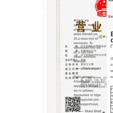
Βά
Επ
Φιλικός και
χρήσιμος, παρά
μόνο να κάνει μια
μικρή διαταγή για
20 μ γύρω από το
ναυπηγείο. Το
Π
προσωπικό που για
με, η τιμή ήταν
δίκαιο, συστήνω
Ο
ιδιαίτερα.
ό
—— Niam νευρικό
ε
ε
Πολύ χρήσιμος.
Αποκτημένο
ακριβώς τι θέλησα
Π
και το χρήσιμο
προσωπικό το πήρε
Υ
στο ρυμουλκό μου.
Ε
Σας ευχαριστούμε.
—— Mukul Bhatt