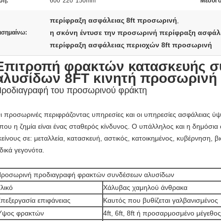
ση:
600*220*150mm
Μέσοι 
περίφραξη ασφάλειας 8ft προσωρινή
,
η σκόνη έντυσε την προσωρινή περίφραξη ασφάλ
ισημαίνω:
περίφραξη ασφάλειας περιοχών 8ft προσωρινή
Επιτροπή φρακτών κατασκευής 
αλυσίδων 8FT κινητή προσωρινή 
ροδιαγραφή του προσωρινού φράκτη
ι προσωρινές περιφράζοντας υπηρεσίες και οι υπηρεσίες ασφάλειας ύψους
που η ζημία είναι ένας σταθερός κίνδυνος. Ο υπάλληλος και η δημόσια α
κείνους σε: μεταλλεία, κατασκευή, αστικός, κατοικημένος, κυβέρνηση, 
ιδικά γεγονότα.
ροσωρινή προδιαγραφή φρακτών συνδέσεων αλυσίδων
λικό
Χάλυβας χαμηλού άνθρακα
πεξεργασία επιφάνειας
Καυτός που βυθίζεται γαλβανισμένος
Ύψος φρακτών
4ft, 6ft, 8ft ή προσαρμοσμένο μέγεθος