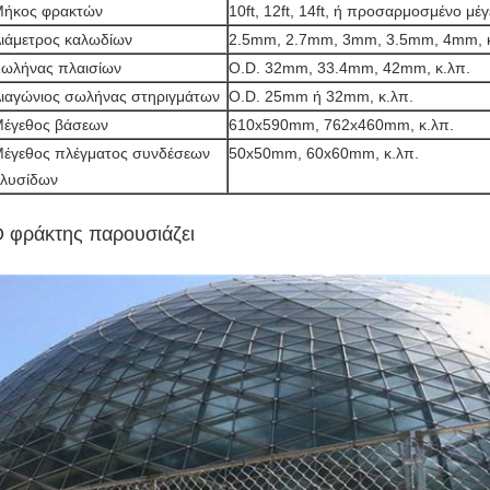
ήκος φρακτών
10ft, 12ft, 14ft, ή προσαρμοσμένο μέ
ιάμετρος καλωδίων
2.5mm, 2.7mm, 3mm, 3.5mm, 4mm, κ
ωλήνας πλαισίων
O.D. 32mm, 33.4mm, 42mm, κ.λπ.
ιαγώνιος σωλήνας στηριγμάτων
O.D. 25mm ή 32mm, κ.λπ.
έγεθος βάσεων
610x590mm, 762x460mm, κ.λπ.
έγεθος πλέγματος συνδέσεων
50x50mm, 60x60mm, κ.λπ.
λυσίδων
 φράκτης παρουσιάζει