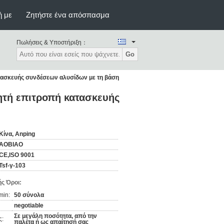
ή με
Ζητήστε ένα απόσπασμα
Πωλήσεις & Υποστήριξη：
Go
ατασκευής συνδέσεων αλυσίδων με τη βάση
ητή επιτροπή κατασκευής
Κίνα, Anping
AOBIAO
CE,ISO 9001
Tsf-γ-103
ς Όροι:
min:
50 σύνολα
negotiable
Σε μεγάλη ποσότητα, από την
ς:
παλέτα ή ως απαίτησή σας