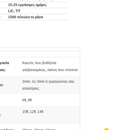
15-25 εργάσιμες ημέρες
L/C, T/T
:
1500 σύνολα το μήνα
γασία
Καυτός που βυθίζεται
ιας:
γαλβανισμένος, σκόνη που ντύνεται
2mm, τις 3mm ή χορηγώντας σας
ο:
απαιτήσεις
6ft, 8ft
10ft, 12ft, 14ft
: