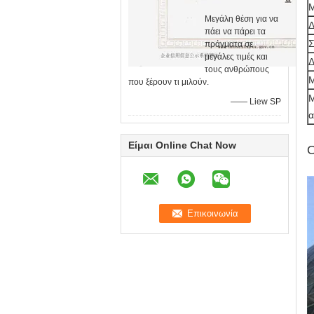
Μ
Μεγάλη θέση για να
Δ
πάει να πάρει τα
Σ
πράγματα σε
μεγάλες τιμές και
Δ
τους ανθρώπους
Μ
που ξέρουν τι μιλούν.
Μ
—— Liew SP
α
Είμαι Online Chat Now
Ο