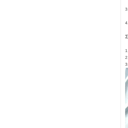
3
4
Σ
1
2
3