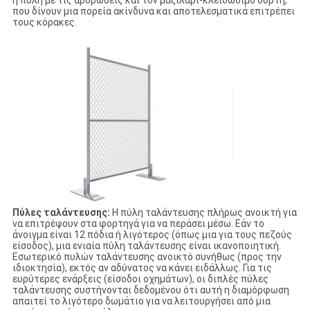
η πύλη με τις αρθρώσεις και τον μαξιλάρι-κλειδώσιμο σύρτη,
που δίνουν μια πορεία ακίνδυνα και αποτελεσματικά επιτρέπει
τους κόρακες.
Πύλες ταλάντευσης:
Η πύλη ταλάντευσης πλήρως ανοικτή για
να επιτρέψουν στα φορτηγά για να περάσει μέσω. Εάν το
άνοιγμα είναι 12 πόδια ή λιγότερος (όπως μια για τους πεζούς
είσοδος), μια ενιαία πύλη ταλάντευσης είναι ικανοποιητική.
Εσωτερικό πυλών ταλάντευσης ανοικτό συνήθως (προς την
ιδιοκτησία), εκτός αν αδύνατος να κάνει ειδάλλως. Για τις
ευρύτερες ενάρξεις (είσοδοι οχημάτων), οι διπλές πύλες
ταλάντευσης συστήνονται δεδομένου ότι αυτή η διαμόρφωση
απαιτεί το λιγότερο δωμάτιο για να λειτουργήσει από μια