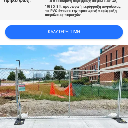
Υψηλό φως:
,
11.5 προσωρινή περίφραξη ασφάλειας GA
SITEMAP
,
10ft X 8ft προσωρινή περίφραξη ασφάλειας
το PVC έντυσε την προσωρινή περίφραξη
ασφάλειας περιοχών
PRIVACY
ΚΑΛΎΤΕΡΗ ΤΙΜΉ
POLICY