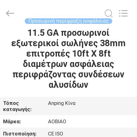
Wire
Mesh
Products
Co.,Ltd.
All
Προσωρινή περίφραξη ασφάλειας
Rights
Reserved.
Developed
11.5 GA προσωρινοί
ΣΠΊΤΙ
by
ECER
εξωτερικοί σωλήνες 38mm
ΠΡΟΪΌΝΤΑ
επιτροπές 10ft X 8ft
διαμέτρων ασφάλειας
ΠΕΡΊΠΟΥ
περιφράζοντας συνδέσεων
ΕΜΕΊΣ
αλυσίδων
ΓΎΡΟΣ
Τόπος
Anping Κίνα
καταγωγής:
ΕΡΓΟΣΤΑΣΊΩΝ
Μάρκα:
AOBIAO
ΠΟΙΟΤΙΚΌΣ
Πιστοποίηση:
CE ISO