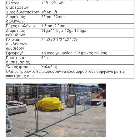
Πλάτος
10ft 12ft 14ft
διαστάσεων
Ύψος διαστάσεων
4ft 6ft 8ft
Διάμετρος
38mm 32mm
σωλήνων
Πάχος σωλήνων
1.5mm 2.0mm
Διάμετρος
11ga.11.5ga, 12ga.12.5ga
καλωδίων
Πλέγμα
2 ' x2» 2-1/2 ' x2-1/2»
συνδέσεων
αλυσίδων
Εφαρμογή
τομέας γεωργίας, αθλητικός τομέας
Ποσότητα
50pcs
συσκευασίας
Υλικός φράκτης
Χάλυβας
Όλα τα προϊόντα θα μπορούσαν να προσαρμοστούν σύμφωνα με τις
απαιτήσεις σας.