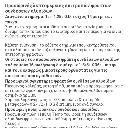
Προσωρινές
λεπτομέρειες
επιτροπών φρακτών
συνδέσεων αλυσίδων
Διαγώνιο στήριγμα: 1» ή 1.25» O.D, τοίχος 14 μετρητών
πυκνά
Συν την ενίσχυση - και κάθετη και οριζόντια ενίσχυση στη
δύναμη αντίκτυπου από το εξωτερικό και τον αέρα για να είναι
ανθεκτικές επιτροπές
Κάθετη ενίσχυση - το κάθετο στήριγμα (που κεντροθετείται
στο πλαίσιο οριζόντια) αυξάνει τη δύναμη και τη διάρκεια της
επιτροπής φρακτών
Οι στάσεις του προσωρινού φράκτη συνδέσεων αλυσίδων
ταξινομούν 16 σωλήνωση διαμέτρων 1-3/8» Χ 36», με τη»
και τους ελαφρώς μικρότερους ορθοστάτες για τις
επιτροπές που εγκαθιστούν.
Προσωρινοί σφιγκτήρες φρακτών συνδέσεων αλυσίδων
Πιεσμένος χάλυβας, μετρητής 8, με σκοπό να προσχωρήσει στις
επιτροπές φρακτών μαζί, καυτός-βυθισμένη γαλβανισμένο
ασημένιο χρώμα,
Συμπεριλαμβανόμενος το 3/8 μπουλόνι & το καρύδι
μεταφορών» Χ 2-1/2» H.D.G διατιμημένος ανά σύνολο.
Προσωρινή πύλη φρακτών συνδέσεων αλυσίδων
Προσωπική πύλη: Η πύλη Temp του φράκτη συνδέσεων
αλυσίδων φρακτών είναι διαθέσιμη με " ευρύς ανοίγοντας
πεζός 3