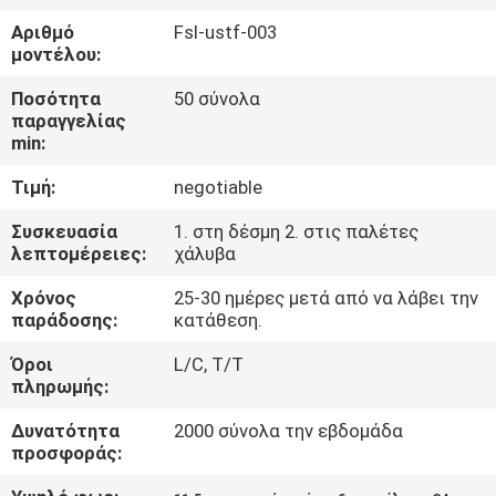
ΈΛΕΓΧΟΣ
Αριθμό
Fsl-ustf-003
μοντέλου:
ΜΑΣ
Ποσότητα
50 σύνολα
ΕΛΆΤΕ
παραγγελίας
min:
ΣΕ
Τιμή:
negotiable
ΕΠΑΦΉ
ΜΕ
Συσκευασία
1. στη δέσμη 2. στις παλέτες
λεπτομέρειες:
χάλυβα
Χρόνος
25-30 ημέρες μετά από να λάβει την
ΕΙΔΉΣΕΙΣ
παράδοσης:
κατάθεση.
Όροι
L/C, T/T
ΖΗΤΉΣΤΕ
πληρωμής:
ΈΝΑ
Δυνατότητα
2000 σύνολα την εβδομάδα
ΑΠΌΣΠΑΣΜΑ
προσφοράς: