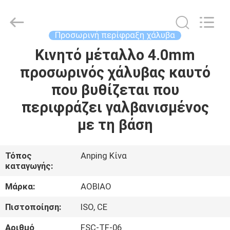
Wire
Mesh
Products
Co.,Ltd.
All
Προσωρινή περίφραξη χάλυβα
Rights
Reserved.
Developed
Κινητό μέταλλο 4.0mm
ΣΠΊΤΙ
by
ECER
προσωρινός χάλυβας καυτό
ΠΡΟΪΌΝΤΑ
που βυθίζεται που
περιφράζει γαλβανισμένος
ΠΕΡΊΠΟΥ
με τη βάση
ΕΜΕΊΣ
Τόπος
Anping Κίνα
καταγωγής:
ΓΎΡΟΣ
ΕΡΓΟΣΤΑΣΊΩΝ
Μάρκα:
AOBIAO
Πιστοποίηση:
ISO, CE
ΠΟΙΟΤΙΚΌΣ
Αριθμό
FSC-TF-06