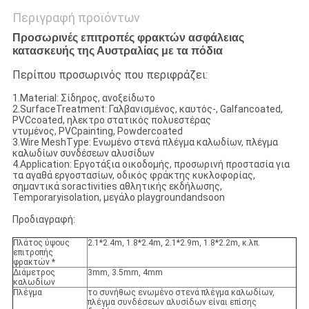
Περιγραφή προϊόντων
Προσωρινές επιτροπές φρακτών ασφάλειας
κατασκευής της Αυστραλίας με τα πόδια
Περίπου προσωρινός που περιφράζει:
1.Material: Σίδηρος, ανοξείδωτο
2.SurfaceTreatment: Γαλβανισμένος, καυτός-, Galfancoated,
PVCcoated, ηλεκτρο στατικός πολυεστέρας
ντυμένος, PVCpainting, Powdercoated
3.Wire MeshType: Ενωμένο στενά πλέγμα καλωδίων, πλέγμα
καλωδίων συνδέσεων αλυσίδων
4.Application: Εργοτάξια οικοδομής, προσωρινή προστασία για
τα αγαθά εργοστασίων, οδικός φράκτης κυκλοφορίας,
σημαντικά soractivities αθλητικής εκδήλωσης,
Temporaryisolation, μεγάλο playgroundandsoon
Προδιαγραφή:
Πλάτος ύψους
2.1*2.4m, 1.8*2.4m, 2.1*2.9m, 1.8*2.2m, κ.λπ.
επιτροπής
φρακτών *
Διάμετρος
3mm, 3.5mm, 4mm
καλωδίων
Πλέγμα
το συνήθως ενωμένο στενά πλέγμα καλωδίων,
πλέγμα συνδέσεων αλυσίδων είναι επίσης