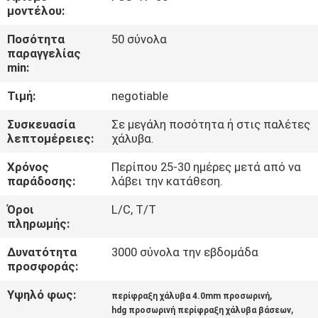
ΈΛΕΓΧΟΣ
μοντέλου:
Ποσότητα
50 σύνολα
ΜΑΣ
παραγγελίας
min:
ΕΛΆΤΕ
Τιμή:
negotiable
ΣΕ
ΕΠΑΦΉ
Συσκευασία
Σε μεγάλη ποσότητα ή στις παλέτες
λεπτομέρειες:
χάλυβα.
ΜΕ
Χρόνος
Περίπου 25-30 ημέρες μετά από να
παράδοσης:
λάβει την κατάθεση.
ΕΙΔΉΣΕΙΣ
Όροι
L/C, T/T
πληρωμής:
ΖΗΤΉΣΤΕ
Δυνατότητα
3000 σύνολα την εβδομάδα
ΈΝΑ
προσφοράς:
ΑΠΌΣΠΑΣΜΑ
Υψηλό φως:
,
περίφραξη χάλυβα 4.0mm προσωρινή
,
hdg προσωρινή περίφραξη χάλυβα βάσεων