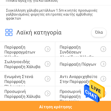
Πίνακα Φράχτης για Κατασκευές
Συγκόλληση χάλυβα μετάλλων 1.5m κινητές προσωρινές
γαλβανισμένες φορητές επιτροπές καυτής εμβύθισης
φρακτών
Λαϊκή κατηγορία
Όλα
Περίφραξη 
Περίφραξη 
Περιφραγμάτων 
Συνδέσεων 
Χάλυβα
Αλυσίδων Χάλυβα
Σωληνοειδής 
Περίφραξη Πύργων
Περίφραξη Χάλυβα
Ενωμένη Στενά 
Αντι Αναρριχηθείτε 
Περίφραξη 
Στην Περίφραξη
Πλέγματος 
Προσωρινή 
Προσωρινή 
Καλωδίων
Περίφραξη Χάλυβα
Περίφραξη 
Περιοχών
Αίτηση κράτησης