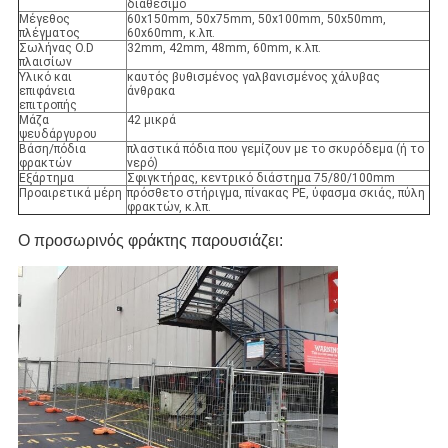
διαθέσιμο
Μέγεθος
60x150mm, 50x75mm, 50x100mm, 50x50mm,
πλέγματος
60x60mm, κ.λπ.
Σωλήνας O.D
32mm, 42mm, 48mm, 60mm, κ.λπ.
πλαισίων
Υλικό και
καυτός βυθισμένος γαλβανισμένος χάλυβας
επιφάνεια
άνθρακα
επιτροπής
Μάζα
42 μικρά
ψευδάργυρου
Βάση/πόδια
πλαστικά πόδια που γεμίζουν με το σκυρόδεμα (ή το
φρακτών
νερό)
Εξάρτημα
Σφιγκτήρας, κεντρικό διάστημα 75/80/100mm
Προαιρετικά μέρη
πρόσθετο στήριγμα, πίνακας PE, ύφασμα σκιάς, πύλη
φρακτών, κ.λπ.
Ο προσωρινός φράκτης παρουσιάζει: