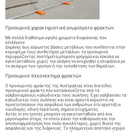
Προσωρινά χαρακτηριστικά γνωρίσματα φρακτών:
Με πολλά διαθέσιμα υψηλά χρώματα διαφάνειας που
επιλέγουν.
Δεμένες έως εύρωστες βάσεις μετάλλων, που συνδέονται στην
κορυφή με τους συνδετήρες μετάλλων. τα προσωρινά
περιφράζοντας συστήματα μπορούν γρήγορα και εύκολα να
εγκατασταθούν, χωρίς την ανάγκη να ενοχληθεί η επιφάνεια με
το σκάψιμο των τρυπών ή την τοποθέτηση των θεμελίων.
Προσωρινό πλεονέκτημα φρακτών:
Ο προσωρινός φράκτης της Αυστραλίας είναι ένα είδος
προσωρινού φράκτη που κατασκευάζεται από τα
γαλβανισμένους καλώδια και τους σωλήνες. Έχει γαλβανίσει τα
καλώδια και τους σωλήνες και είναι αρκετά εύρωστοι να
προστατεύσουν την ασφάλεια των ανθρώπων στο εργοτάξιο
οικοδομής, οδική περάτωση, σημεία ατυχήματος.
Αυτές οι επιτροπές μπορούν να εγκατασταθούν από ένα
μεμονωμένο άτομο, το οποίο κάνει την καθιέρωση και την
αποσυναρμολόγηση που πολύ ευκολότερος, χωρίς θυσία της
ασφάλειας και της διάρκειας. Το πλέγμα είναι απατηλά ισχυρό