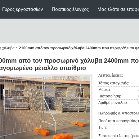
Γύρος εργοστασίων
Ποιοτικός έλεγχος
Μας ελάτε σε επαφ
η χάλυβα
2100mm από τον προσωρινό χάλυβα 2400mm που περιφράζει το φο
00mm από τον προσωρινό χάλυβα 2400mm που
αγομωμένο μέταλλο υπαίθριο
Λεπτομέρειες:
Τόπος καταγωγής:
Μάρκα:
Πιστοποίηση:
Αριθμό μοντέλου:
Πληρωμής & Αποστολή
Ποσότητα παραγγελίας 
Τιμή:
Συσκευασία λεπτομέρειε