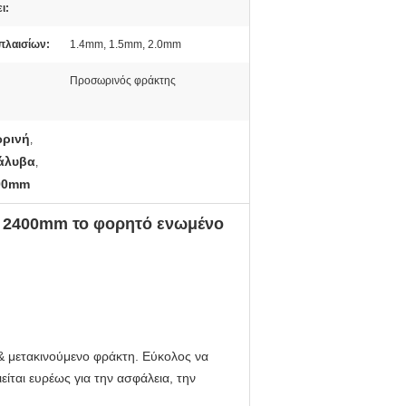
ι:
πλαισίων:
1.4mm, 1.5mm, 2.0mm
Προσωρινός φράκτης
ωρινή
,
άλυβα
,
400mm
 2400mm το φορητό ενωμένο
& μετακινούμενο φράκτη. Εύκολος να
ίται ευρέως για την ασφάλεια, την