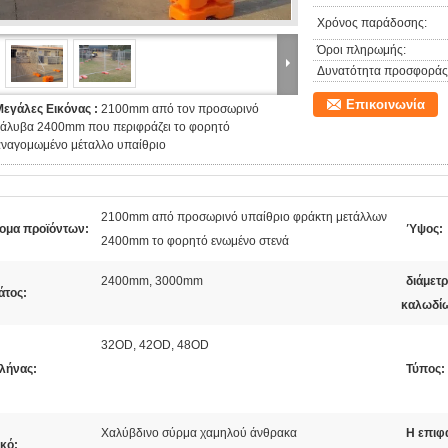
Χρόνος παράδοσης:
Όροι πληρωμής:
Δυνατότητα προσφοράς
Επικοινωνία
Μεγάλες Εικόνας :
2100mm από τον προσωρινό
χάλυβα 2400mm που περιφράζει το φορητό
αναγομωμένο μέταλλο υπαίθριο
2100mm από προσωρινό υπαίθριο φράκτη μετάλλων
ομα προϊόντων:
Ύψος:
2400mm το φορητό ενωμένο στενά
2400mm, 3000mm
διάμετ
άτος:
καλωδί
32OD, 42OD, 48OD
λήνας:
Τύπος:
Χαλύβδινο σύρμα χαμηλού άνθρακα
Η επιφ
κό: