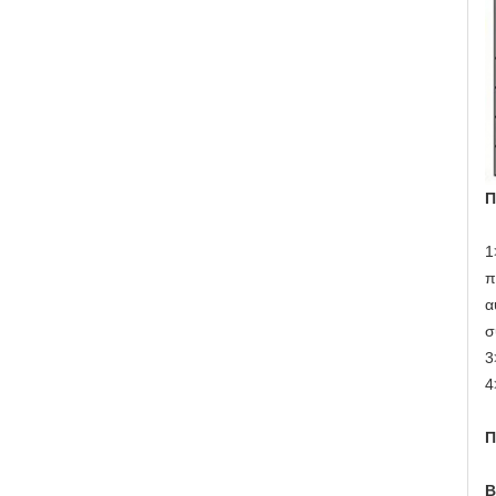
Π
1
π
α
σ
3
4
Π
Β