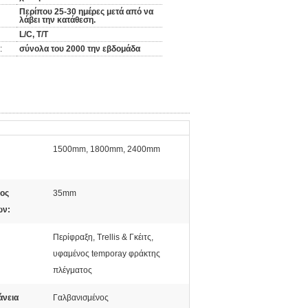
Περίπου 25-30 ημέρες μετά από να
λάβει την κατάθεση.
L/C, T/T
:
σύνολα του 2000 την εβδομάδα
1500mm, 1800mm, 2400mm
ρος
35mm
ων:
Περίφραξη, Trellis & Γκέιτς,
υφαμένος temporay φράκτης
πλέγματος
άνεια
Γαλβανισμένος