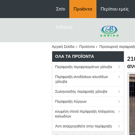
Σπίτι
Προϊόντα
Περίπου εμείς
Ειδήσεις
Αρχική Σελίδα
Προϊόντα
Προσωρινή περίφραξ
ΌΛΑ ΤΑ ΠΡΟΪΌΝΤΑ
21
αν
Περίφραξη περιφραγμάτων χάλυβα
Περίφραξη συνδέσεων αλυσίδων
χάλυβα
Σωληνοειδής περίφραξη χάλυβα
Περίφραξη πύργων
ενωμένη στενά περίφραξη πλέγματος
καλωδίων
Αντι αναρριχηθείτε στην περίφραξη