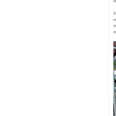
δ
3
σ
π
σ