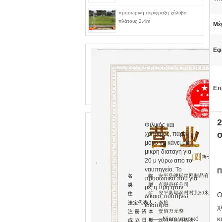
προσωρινή περίφραξη χάλυβα
πλάτους 2.4m
Μέ
Εφ
Επ
Φιλικός και
σ
χρήσιμος, παρά
μόνο να κάνει μια
μικρή διαταγή για
20 μ γύρω από το
ναυπηγείο. Το
Π
προσωπικό που για
με, η τιμή ήταν
Ο
δίκαιο, συστήνω
ιδιαίτερα.
χ
κ
—— Niam νευρικό