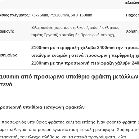
τελειώνε
γεθος πλέγματος:
75x75mm, 75x100mm, 60 X 150mm
Πάχος 
Βίλα, παιδική χαρά του σχολικού /gardon/, αθλητικός
αρμογή:
Χρήση:
τομέας Εργοτάξιο οικοδομής Προσωρινή περιοχή,
2100mm με περίφραξη χάλυβα 2400mm την προσ
υπαίθρια ενωμένη στενά προσωρινή περίφραξη χ
ισημαίνω:
2100mm με την προσωρινή περίφραξη χάλυβα 2
2100mm από προσωρινό υπαίθριο φράκτη μετάλλων
τενά
ροσωρινή υπαίθρια εισαγωγή φρακτών
 προσωρινός υπαίθριος φράκτης καλείται επίσης έναν φορητό φράκτη 
ειριστεί Δείγμα, one-person εγκατάσταση Εύκολη μεταφορά. Χρησιμοποιε
ατασκευή, τον έλεγχο πλήθους, και τα αστικά προγράμματα, κ.λπ.