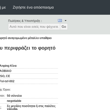
ή με
Ζητήστε ένα απόσπασμα
Πωλήσεις & Υποστήριξη：
Go
ρητό αναγομωμένο μέταλλο υπαίθριο
 περιφράζει το φορητό
Anping Κίνα
AOBIAO
ISO, CE
Fsl-tsf-002
ς Όροι:
min:
50 σύνολα
negotiable
Σε μεγάλη ποσότητα ή στις παλέτες
ς:
χάλυβα.