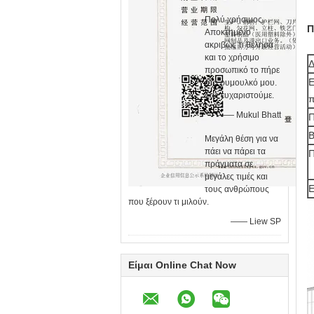
Πολύ χρήσιμος.
Π
Αποκτημένο
ακριβώς τι θέλησα
και το χρήσιμο
Δ
προσωπικό το πήρε
Ε
στο ρυμουλκό μου.
Σας ευχαριστούμε.
π
—— Mukul Bhatt
Π
Β
Μεγάλη θέση για να
πάει να πάρει τα
Π
πράγματα σε
μεγάλες τιμές και
Ε
τους ανθρώπους
που ξέρουν τι μιλούν.
—— Liew SP
Είμαι Online Chat Now