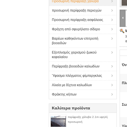
Προσωρινή περίφραξη χάλυβα
προσωρινή περίφραξη περιοχών
Προσωρινή περίφραξη ασφάλειας
Φράχτη από σφυρήλατο σίδερο
Βαρέων καθηκόντων επιτροπή
βοοειδών
Εξοπλισμός χειρισμού ζωικού
κεφαλαίου
Όν
Περίφραξη βοοειδών καλωδίων
Ύφασμα πλέγματος φίμπεργκλας
Πλ
Αλιεία με δίχτυα καλωδίων
Φράκτης κήπων
Σω
Καλύτερα προϊόντα
περίφραξη χάλυβα 2.1m υψηλή
προσωρινή
Υλι