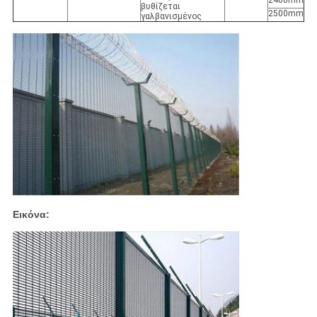
2400mm
βυθίζεται
2500mm
γαλβανισμένος
Εικόνα: