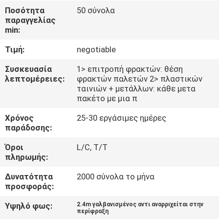
ΈΛΕΓΧΟΣ
Ποσότητα
50 σύνολα
παραγγελίας
min:
ΜΑΣ
Τιμή:
negotiable
ΕΛΆΤΕ
ΣΕ
Συσκευασία
1> επιτροπή φρακτών: θέση
λεπτομέρειες:
φρακτών παλετών 2> πλαστικών
ΕΠΑΦΉ
ταινιών + μετάλλων: κάθε μετα
πακέτο με μια π
ΜΕ
Χρόνος
25-30 εργάσιμες ημέρες
παράδοσης:
ΖΗΤΉΣΤΕ
Όροι
L/C, T/T
ΈΝΑ
πληρωμής:
ΑΠΌΣΠΑΣΜΑ
Δυνατότητα
2000 σύνολα το μήνα
προσφοράς:
ΕΙΔΉΣΕΙΣ
Υψηλό φως:
2.4m γαλβανισμένος αντι αναρριχείται στην
περίφραξη