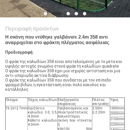
Περιγραφή προϊόντων
Η σκόνη που ντύθηκε γαλβάνισε 2.4m 358 αντι
αναρριχείται στο φράκτη πλέγματος ασφάλειας
Προδιαγραφή:
Ο φράκτης καλωδίων 358 είναι αποτελούμενος με το μετα και
υψηλής αντοχής ενωμένο στενά φράκτη καλωδίων quadrate
Ο φράκτης καλωδίων 358 έχει μια ισχυρές αντίσταση και μια
αντι-υπεριώδη ακτίνα διάβρωσης
Ο φράκτης καλωδίων 358 που συνδέεται με τον επίπεδο
φραγμό βιδών, η εγκατάσταση είναι πολύ εύκολος και
κατάλληλος.
Πλέγμα
Πάχος καλωδίων
Επεξεργασία
Πλάτος
Ύψος
επιφάνειας
επιτροπής
76.2x12.7mm
Οριζόντιο
Γαλβανισμένος και
2.50m
1800mm
καλώδιο: 3.0, 3.5,
Ηλεκτροστατικός
ή 2.20m
2000mm
4.0mm
πολυεστέρας
2100mm
Κάθετο καλώδιο:
σκόνη που ντύνεται
4.0mm
ή
2200mm
καυτός που