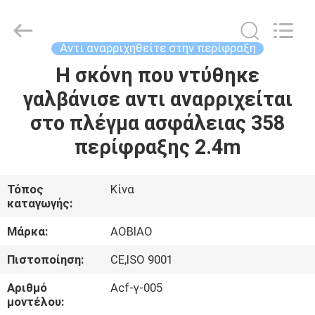
τις
επιτροπές
φρακτών
πλάτους
8ft
Αντι αναρριχηθείτε στην περίφραξη
προμηθευτής.
Copyright
©
Η σκόνη που ντύθηκε
ΣΠΊΤΙ
2021
-
γαλβάνισε αντι αναρριχείται
2025
steel-
securityfence.com.
ΠΡΟΪΌΝΤΑ
στο πλέγμα ασφάλειας 358
All
Rights
Reserved.
περίφραξης 2.4m
Developed
by
ΠΕΡΊΠΟΥ
ECER
ΕΜΕΊΣ
Τόπος
Κίνα
καταγωγής:
ΓΎΡΟΣ
Μάρκα:
AOBIAO
ΕΡΓΟΣΤΑΣΊΩΝ
Πιστοποίηση:
CE,ISO 9001
Αριθμό
Acf-γ-005
ΠΟΙΟΤΙΚΌΣ
μοντέλου: