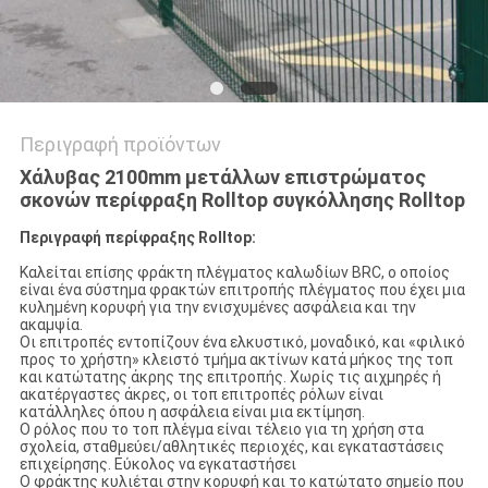
Περιγραφή προϊόντων
Χάλυβας 2100mm μετάλλων επιστρώματος
σκονών περίφραξη Rolltop συγκόλλησης Rolltop
Περιγραφή περίφραξης Rolltop:
Καλείται επίσης φράκτη πλέγματος καλωδίων BRC, ο οποίος
είναι ένα σύστημα φρακτών επιτροπής πλέγματος που έχει μια
κυλημένη κορυφή για την ενισχυμένες ασφάλεια και την
ακαμψία.
Οι επιτροπές εντοπίζουν ένα ελκυστικό, μοναδικό, και «φιλικό
προς το χρήστη» κλειστό τμήμα ακτίνων κατά μήκος της τοπ
και κατώτατης άκρης της επιτροπής. Χωρίς τις αιχμηρές ή
ακατέργαστες άκρες, οι τοπ επιτροπές ρόλων είναι
κατάλληλες όπου η ασφάλεια είναι μια εκτίμηση.
Ο ρόλος που το τοπ πλέγμα είναι τέλειο για τη χρήση στα
σχολεία, σταθμεύει/αθλητικές περιοχές, και εγκαταστάσεις
επιχείρησης. Εύκολος να εγκαταστήσει
Ο φράκτης κυλιέται στην κορυφή και το κατώτατο σημείο που