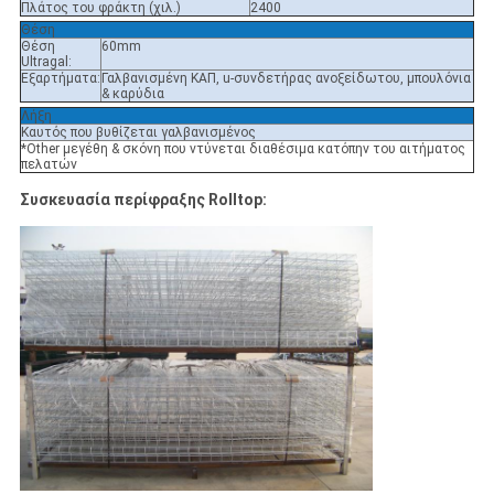
Πλάτος του φράκτη (χιλ.)
2400
Θέση
Θέση
60mm
Ultragal:
Εξαρτήματα:
Γαλβανισμένη ΚΑΠ, u-συνδετήρας ανοξείδωτου, μπουλόνια
& καρύδια
Λήξη
Καυτός που βυθίζεται γαλβανισμένος
*Other μεγέθη & σκόνη που ντύνεται διαθέσιμα κατόπην του αιτήματος
πελατών
Συσκευασία περίφραξης Rolltop: