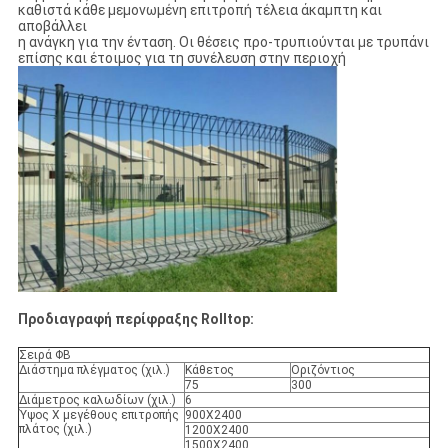
καθιστά κάθε μεμονωμένη επιτροπή τέλεια άκαμπτη και
αποβάλλει
η ανάγκη για την ένταση. Οι θέσεις προ-τρυπιούνται με τρυπάνι
επίσης και έτοιμος για τη συνέλευση στην περιοχή
Προδιαγραφή περίφραξης Rolltop:
Σειρά ΦΒ
Διάστημα πλέγματος (χιλ.)
Κάθετος
Οριζόντιος
75
300
Διάμετρος καλωδίων (χιλ.)
6
Ύψος Χ μεγέθους επιτροπής
900X2400
πλάτος (χιλ.)
1200X2400
1500X2400