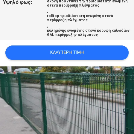
Υψηλό φως:
σκόνη που ντύνει την τρισδιάστατη ενωμένη
SITEMAP
στενά περίφραξη πλέγματος
,
rolltop τρισδιάστατη ενωμένη στενά
περίφραξη πλέγματος
PRIVACY
,
κυλημένης ενωμένης στενά κορυφή καλωδίων
POLICY
GAL περίφραξης πλέγματος
ΚΑΛΎΤΕΡΗ ΤΙΜΉ