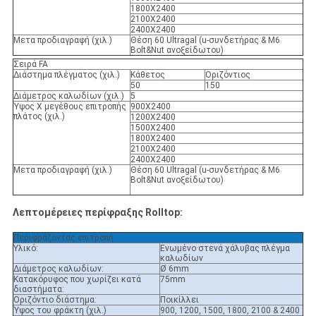
1800X2400
2100X2400
2400X2400
Μετα προδιαγραφή (χιλ.)
Θέση 60 Ultragal (u-συνδετήρας & M6
Bolt&Nut ανοξείδωτου)
Σειρά FA
Διάστημα πλέγματος (χιλ.)
Κάθετος
Οριζόντιος
50
150
Διάμετρος καλωδίων (χιλ.)
5
Ύψος Χ μεγέθους επιτροπής
900X2400
πλάτος (χιλ.)
1200X2400
1500X2400
1800X2400
2100X2400
2400X2400
Μετα προδιαγραφή (χιλ.)
Θέση 60 Ultragal (u-συνδετήρας & M6
Bolt&Nut ανοξείδωτου)
Λεπτομέρειες περίφραξης Rolltop:
Περιφράζοντας επιτροπή
Υλικό:
Ενωμένο στενά χάλυβας πλέγμα
καλωδίων
Διάμετρος καλωδίων:
Ø 6mm
Κατακόρυφος που χωρίζει κατά
75mm
διαστήματα:
Οριζόντιο διάστημα:
Ποικίλλει
Ύψος του φράκτη (χιλ.)
900, 1200, 1500, 1800, 2100 & 2400