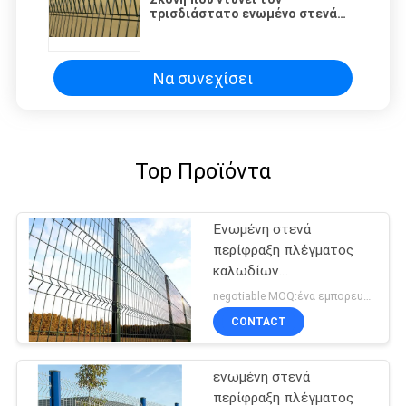
τρισδιάστατο ενωμένο στενά
χάλυβα 2100mm μετάλλων
πλέγματος περιφράζοντας
Rolltop
Να συνεχίσει
Top Προϊόντα
Ενωμένη στενά
περίφραξη πλέγματος
καλωδίων
αποσυνθέσεων απόδειξη
negotiable MOQ:ένα εμπορευματοκιβώτιο 20FT
CONTACT
ενωμένη στενά
περίφραξη πλέγματος