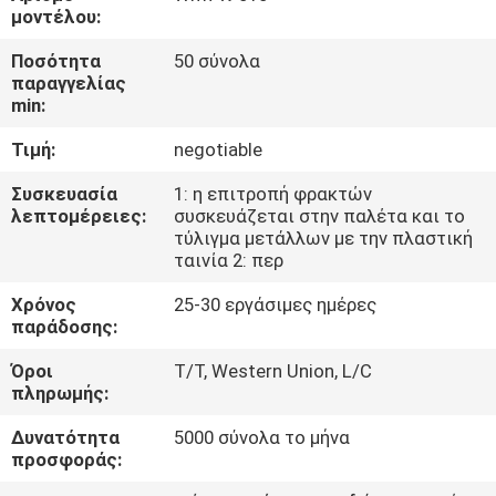
ΈΛΕΓΧΟΣ
μοντέλου:
Ποσότητα
50 σύνολα
ΜΑΣ
παραγγελίας
min:
ΕΛΆΤΕ
Τιμή:
negotiable
ΣΕ
ΕΠΑΦΉ
Συσκευασία
1: η επιτροπή φρακτών
λεπτομέρειες:
συσκευάζεται στην παλέτα και το
ΜΕ
τύλιγμα μετάλλων με την πλαστική
ταινία 2: περ
ΕΙΔΉΣΕΙΣ
Χρόνος
25-30 εργάσιμες ημέρες
παράδοσης:
Όροι
T/T, Western Union, L/C
ΖΗΤΉΣΤΕ
πληρωμής:
ΈΝΑ
Δυνατότητα
5000 σύνολα το μήνα
ΑΠΌΣΠΑΣΜΑ
προσφοράς: