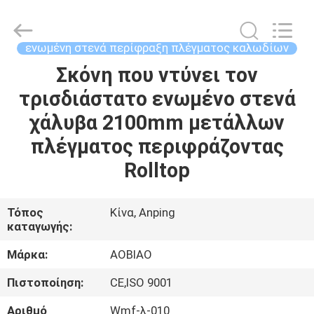
στενά
περίφραξη
πλέγματος
καλωδίων
προμηθευτής.
ενωμένη στενά περίφραξη πλέγματος καλωδίων
Copyright
©
2021
Σκόνη που ντύνει τον
ΣΠΊΤΙ
-
2025
τρισδιάστατο ενωμένο στενά
Anping
Aobiao
Wire
ΠΡΟΪΌΝΤΑ
χάλυβα 2100mm μετάλλων
Mesh
Products
Co.,Ltd.
πλέγματος περιφράζοντας
All
Rights
ΠΕΡΊΠΟΥ
Rolltop
Reserved.
Developed
ΕΜΕΊΣ
by
ECER
Τόπος
Κίνα, Anping
καταγωγής:
ΓΎΡΟΣ
ΕΡΓΟΣΤΑΣΊΩΝ
Μάρκα:
AOBIAO
Πιστοποίηση:
CE,ISO 9001
ΠΟΙΟΤΙΚΌΣ
Αριθμό
Wmf-λ-010