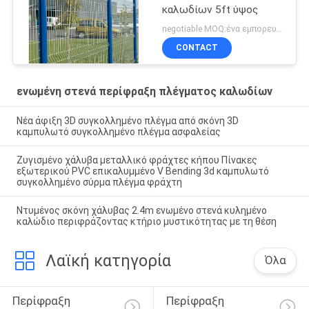
καλωδίων 5ft ύψος
negotiable MOQ:ένα εμπορευματοκιβώτιο 20FT
CONTACT
ενωμένη στενά περίφραξη πλέγματος καλωδίων
Νέα άφιξη 3D συγκολλημένο πλέγμα από σκόνη 3D
καμπυλωτό συγκολλημένο πλέγμα ασφαλείας
Ζυγισμένο χάλυβα μεταλλικό φράχτες κήπου Πίνακες
εξωτερικού PVC επικαλυμμένο V Bending 3d καμπυλωτό
συγκολλημένο σύρμα πλέγμα φράχτη
Ντυμένος σκόνη χάλυβας 2.4m ενωμένο στενά κυλημένο
καλώδιο περιφράζοντας κτήριο μυστικότητας με τη θέση
Λαϊκή κατηγορία
Όλα
Περίφραξη 
Περίφραξη 