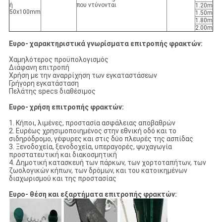
ή
που ντύνονται
1.20m
50x100mm
1.50m
1.80m
2.00m
Ευρο- χαρακτηριστικά γνωρίσματα επιτροπής φρακτών
:
Χαμηλότερος προϋπολογισμός
Διάφανη επιτροπή
Χρήση με την αναρρίχηση των εγκαταστάσεων
Γρήγορη εγκατάσταση
Πελάτης specs διαθέσιμος
Ευρο- χρήση επιτροπής φρακτών:
1. Κήποι, λιμένες, προστασία ασφάλειας αποβαθρών
2. Ευρέως χρησιμοποιημένος στην εθνική οδό και το
σιδηρόδρομο, γέφυρες και στις δύο πλευρές της ασπίδας
3. Ξενοδοχεία, ξενοδοχεία, υπεραγορές, ψυχαγωγία
προστατευτική και διακοσμητική
4. Δημοτική κατασκευή των πάρκων, των χορτοταπήτων, των
ζωολογικών κήπων, των δρόμων, και του κατοικημένων
διαχωρισμού και της προστασίας
Ευρο- θέση και εξαρτήματα επιτροπής φρακτών: