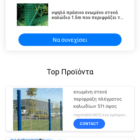
υψηλό πράσινο ενωμένο στενά
καλώδιο 1.5m που περιφράζει το
γαλβανισμένο PVC που ντύνεται
για το θαλάσσιο λιμένα
Να συνεχίσει
Top Προϊόντα
ενωμένη στενά
περίφραξη πλέγματος
καλωδίων 5ft ύψος
negotiable MOQ:ένα εμπορευματοκιβώτιο 20FT
CONTACT