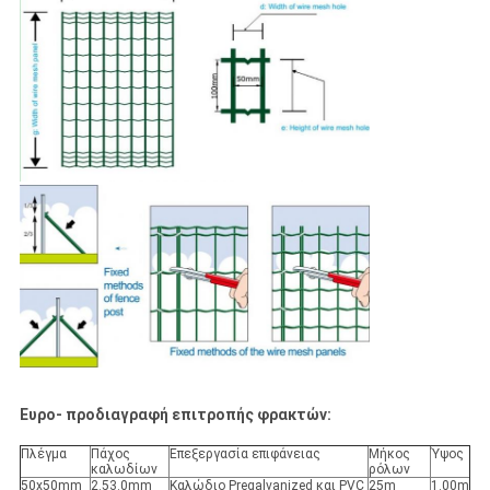
Ευρο- προδιαγραφή επιτροπής φρακτών:
Πλέγμα
Πάχος
Επεξεργασία επιφάνειας
Μήκος
Ύψος
καλωδίων
ρόλων
50x50mm
2.53.0mm
Καλώδιο Pregalvanized και PVC
25m
1.00m