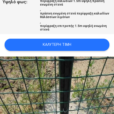
Υψηλό φως:
περίφραξη καλωδίων 1.5m υψηλή πράσινη
SITEMAP
ενωμένη στενά
,
πράσινη ενωμένη στενά περίφραξη καλωδίων
θαλάσσιων λιμένων
PRIVACY
,
περίφραξη επιτροπής 1.5m υψηλή ενωμένη
POLICY
στενά
ΚΑΛΎΤΕΡΗ ΤΙΜΉ