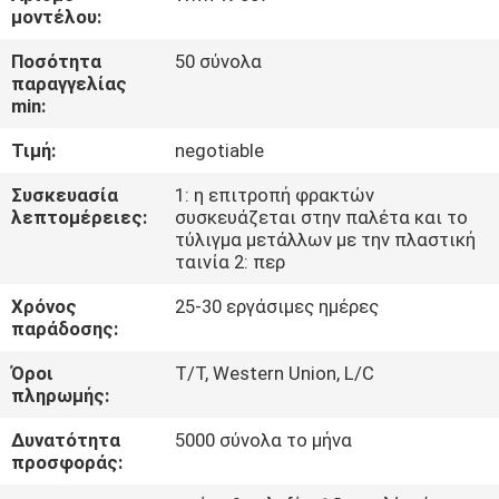
ΈΛΕΓΧΟΣ
μοντέλου:
Ποσότητα
50 σύνολα
ΜΑΣ
παραγγελίας
min:
ΕΛΆΤΕ
Τιμή:
negotiable
ΣΕ
ΕΠΑΦΉ
Συσκευασία
1: η επιτροπή φρακτών
λεπτομέρειες:
συσκευάζεται στην παλέτα και το
ΜΕ
τύλιγμα μετάλλων με την πλαστική
ταινία 2: περ
ΕΙΔΉΣΕΙΣ
Χρόνος
25-30 εργάσιμες ημέρες
παράδοσης:
Όροι
T/T, Western Union, L/C
ΖΗΤΉΣΤΕ
πληρωμής:
ΈΝΑ
Δυνατότητα
5000 σύνολα το μήνα
ΑΠΌΣΠΑΣΜΑ
προσφοράς: