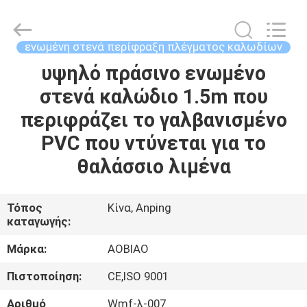
Wire
Mesh
Products
Co.,Ltd.
All
ενωμένη στενά περίφραξη πλέγματος καλωδίων
Rights
Reserved.
υψηλό πράσινο ενωμένο
ΣΠΊΤΙ
Developed
by
ECER
στενά καλώδιο 1.5m που
ΠΡΟΪΌΝΤΑ
περιφράζει το γαλβανισμένο
PVC που ντύνεται για το
ΠΕΡΊΠΟΥ
θαλάσσιο λιμένα
ΕΜΕΊΣ
Τόπος
Κίνα, Anping
καταγωγής:
ΓΎΡΟΣ
ΕΡΓΟΣΤΑΣΊΩΝ
Μάρκα:
AOBIAO
Πιστοποίηση:
CE,ISO 9001
ΠΟΙΟΤΙΚΌΣ
Αριθμό
Wmf-λ-007