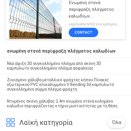
Ενωμένη στενά
περίφραξη πλέγματος
καλωδίων
αποσυνθέσεων απόδειξη
negotiable MOQ:ένα εμπορευματοκιβώτιο 20FT
CONTACT
ενωμένη στενά περίφραξη πλέγματος καλωδίων
Νέα άφιξη 3D συγκολλημένο πλέγμα από σκόνη 3D
καμπυλωτό συγκολλημένο πλέγμα ασφαλείας
Ζυγισμένο χάλυβα μεταλλικό φράχτες κήπου Πίνακες
εξωτερικού PVC επικαλυμμένο V Bending 3d καμπυλωτό
συγκολλημένο σύρμα πλέγμα φράχτη
Ντυμένος σκόνη χάλυβας 2.4m ενωμένο στενά κυλημένο
καλώδιο περιφράζοντας κτήριο μυστικότητας με τη θέση
Λαϊκή κατηγορία
Όλα