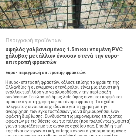
Περιγραφή προϊόντων
υψηλός γαλβανισμένος 1.5m και ντυμένη PVC
χάλυβας μετάλλων ένωσαν στενά την ευρο-
επιτροπή φρακτών
Ευρο- περιγραφή επιτροπής φρακτών:
Η ευρο- επιτροπή φρακτών, κάλεσε επίσης το φράκτη της
Ολλανδίας ή οι ενωμένοι στενά ρόλοι, είναι μια ελκυστική
εναλλακτική λύση για να αλυσοδέσουν την περίφραξη
συνδέσεων. Το κλασικό όμως λείο ύφος είναι και κομψό και
πρακτικό για τη χρήση ως αυτόνομο φράκτη. Το σχέδιο
πλέγματος είναι επίσης ιδανικό για τη χρήση με την
αναρρίχηση των εγκαταστάσεων για να δημιουργήσει έναν
φράκτη διαβίωσης. Συνδυάστε τις μεμονωμένες επιτροπές
φρακτών με τις θέσεις και τις πύλες (που πωλούνται χωριστά)
για να ταιριάξετε με τις ανάγκες σχεδίου σας. Επειδή η τιμή
της είναι ανταγωνιστική, επίσης κανονικά χρησιμοποιημένος
για τα προγράμματα εθνικών οδών ή ορίου με τις μεγάλες