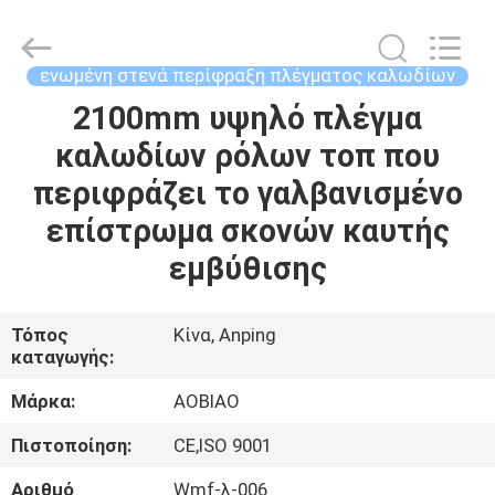
στενά
περίφραξη
πλέγματος
καλωδίων
προμηθευτής.
ενωμένη στενά περίφραξη πλέγματος καλωδίων
Copyright
©
2021
2100mm υψηλό πλέγμα
ΣΠΊΤΙ
-
2025
καλωδίων ρόλων τοπ που
steel-
securityfence.com.
All
ΠΡΟΪΌΝΤΑ
περιφράζει το γαλβανισμένο
Rights
Reserved.
Developed
επίστρωμα σκονών καυτής
by
ECER
ΠΕΡΊΠΟΥ
εμβύθισης
ΕΜΕΊΣ
Τόπος
Κίνα, Anping
καταγωγής:
ΓΎΡΟΣ
ΕΡΓΟΣΤΑΣΊΩΝ
Μάρκα:
AOBIAO
Πιστοποίηση:
CE,ISO 9001
ΠΟΙΟΤΙΚΌΣ
Αριθμό
Wmf-λ-006