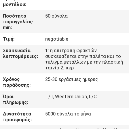
ΈΛΕΓΧΟΣ
μοντέλου:
Ποσότητα
50 σύνολα
ΜΑΣ
παραγγελίας
min:
ΕΛΆΤΕ
Τιμή:
negotiable
ΣΕ
ΕΠΑΦΉ
Συσκευασία
1: η επιτροπή φρακτών
λεπτομέρειες:
συσκευάζεται στην παλέτα και το
ΜΕ
τύλιγμα μετάλλων με την πλαστική
ταινία 2: περ
ΖΗΤΉΣΤΕ
Χρόνος
25-30 εργάσιμες ημέρες
παράδοσης:
ΈΝΑ
Όροι
T/T, Western Union, L/C
ΑΠΌΣΠΑΣΜΑ
πληρωμής:
Δυνατότητα
5000 σύνολα το μήνα
ΕΙΔΉΣΕΙΣ
προσφοράς: