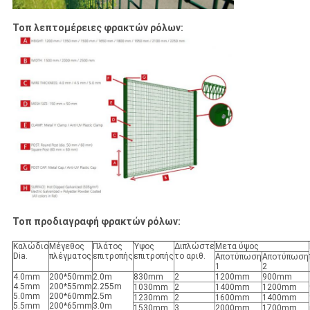
Τοπ λεπτομέρειες φρακτών ρόλων:
Τοπ προδιαγραφή φρακτών ρόλων:
Καλώδιο
Μέγεθος
Πλάτος
Ύψος
Διπλώστε
Μετα ύψος
Dia.
πλέγματος
επιτροπής
επιτροπής
το αριθ.
Αποτύπωση
Αποτύπωση
1
2
4.0mm
200*50mm
2.0m
830mm
2
1200mm
900mm
4.5mm
200*55mm
2.255m
1030mm
2
1400mm
1200mm
5.0mm
200*60mm
2.5m
1230mm
2
1600mm
1400mm
5.5mm
200*65mm
3.0m
1530mm
3
2000mm
1700mm