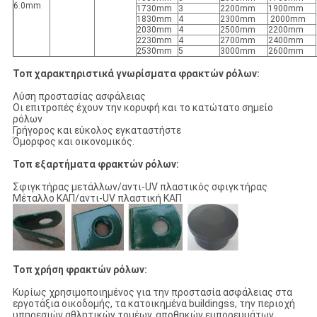
6.0mm
1730mm
3
2200mm
1900mm
1830mm
4
2300mm
2000mm
2030mm
4
2500mm
2200mm
2230mm
4
2700mm
2400mm
2530mm
5
3000mm
2600mm
Τοπ χαρακτηριστικά γνωρίσματα φρακτών ρόλων
:
Λύση προστασίας ασφάλειας
Οι επιτροπές έχουν την κορυφή και το κατώτατο σημείο
ρόλων
Γρήγορος και εύκολος εγκαταστήστε
Όμορφος και οικονομικός.
Τοπ εξαρτήματα φρακτών ρόλων:
Σφιγκτήρας μετάλλων/αντι-UV πλαστικός σφιγκτήρας
Μέταλλο ΚΑΠ/αντι-UV πλαστική ΚΑΠ
Τοπ χρήση φρακτών ρόλων:
Κυρίως χρησιμοποιημένος για την προστασία ασφάλειας στα
εργοτάξια οικοδομής, τα κατοικημένα buildingss, την περιοχή
υπηρεσιών αθλητικών τομέων, αποθηκών εμπορευμάτων,