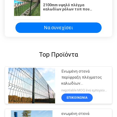
2100mm υψηλό πλέγμα
καλωδίων ρόλων τοπ που
περιφράζει το γαλβανισμένο
επίστρωμα σκονών καυτής
εμβύθισης
Να συνεχίσει
Top Προϊόντα
Ενωμένη στενά
περίφραξη πλέγματος
καλωδίων
αποσυνθέσεων απόδειξη
negotiable MOQ:ένα εμπορευματοκιβώτιο 20FT
ΕΠΙΚΟΙΝΩΝΙΑ
ενωμένη στενά