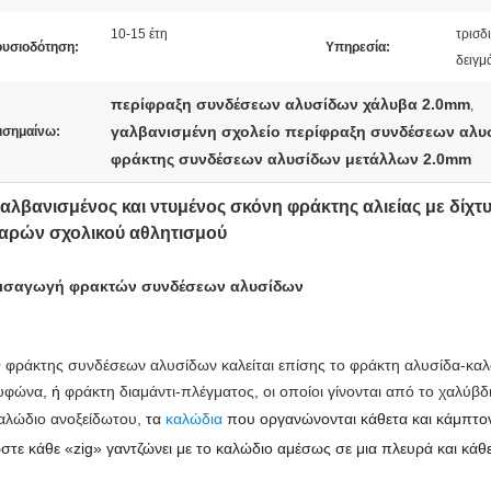
10-15 έτη
τρισδ
ουσιοδότηση:
Υπηρεσία:
δειγμ
περίφραξη συνδέσεων αλυσίδων χάλυβα 2.0mm
,
γαλβανισμένη σχολείο περίφραξη συνδέσεων αλυ
ισημαίνω:
φράκτης συνδέσεων αλυσίδων μετάλλων 2.0mm
αλβανισμένος και ντυμένος σκόνη φράκτης αλιείας με δίχ
αρών σχολικού αθλητισμού
ισαγωγή φρακτών συνδέσεων αλυσίδων
 φράκτης συνδέσεων αλυσίδων καλείται επίσης το φράκτη αλυσίδα-κα
υφώνα
, ή
φράκτη διαμάντι-πλέγματος, οι οποίοι γίνονται από το χαλύβ
αλώδιο ανοξείδωτου,
τα
καλώδια
που οργανώνονται κάθετα και κάμπτον
στε κάθε «zig» γαντζώνει με το καλώδιο αμέσως σε μια πλευρά και κάθ