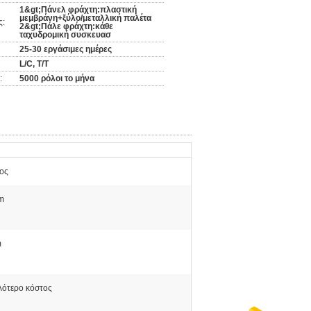
1&gt;Πάνελ φράχτη:πλαστική
μεμβράνη+ξύλο/μεταλλική παλέτα
ς:
2&gt;Πάλε φράχτη:κάθε
ταχυδρομική συσκευασ
25-30 εργάσιμες ημέρες
L/C, T/T
:
5000 ρόλοι το μήνα
ος
m
m
ότερο κόστος