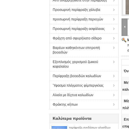
Αντι αναρριχηθείτε στην περίφραξη
Προσωρινή περίφραξη χάλυβα
προσωρινή περίφραξη περιοχών
Προσωρινή περίφραξη ασφάλειας
Φράχτη από σφυρήλατο σίδερο
π
Βαρέων καθηκόντων επιτροπή
βοοειδών
Εξοπλισμός χειρισμού ζωικού
κεφαλαίου
Όν
Περίφραξη βοοειδών καλωδίων
Με
Ύφασμα πλέγματος φίμπεργκλας
καλ
Αλιεία με δίχτυα καλωδίων
Μέ
Φράκτης κήπων
πλέ
Καλύτερα προϊόντα
Επ
επι
περίφραξη συνδέσεων αλυσίδων