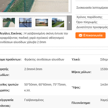
Συσκευασία λεπτομέρειε
Χρόνος παράδοσης:
Όροι πληρωμής:
Δυνατότητα προσφοράς
Μεγάλες Εικόνας :
Η γαλβανισμένη σκόνη έντυσε την
Επικοινωνία
εριφράζοντας παιδική χαρά σχολικού αθλητισμού
συνδέσεων αλυσίδων χάλυβα 2.0mm
ομα προϊόντων:
Φράκτης συνδέσεων αλυσίδων
Υλικό:
Σίδηρ
τρητής
2.0mm4.0mm
1530
Μήκος ρόλων:
ωδίων:
γεθος τρυπών
50*50mm, 60*60mm, 75*75mm,
1m3
Ύψος:
γματος:
κ.λπ.
εξεργασία
Γαλβανισμένος
Χαμηλ
Πλεονέκτημα:
φάνειας: