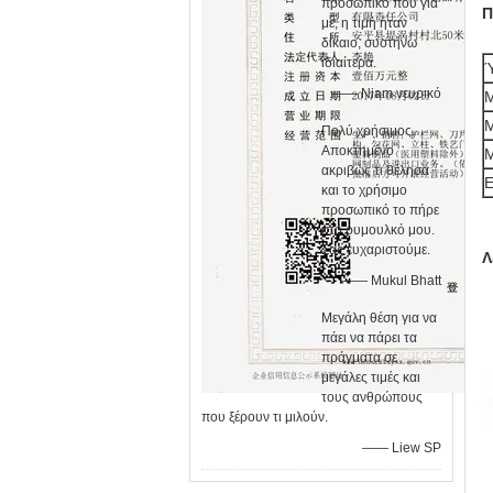
προσωπικό που για
Π
με, η τιμή ήταν
δίκαιο, συστήνω
ιδιαίτερα.
—— Niam νευρικό
Μ
Μ
Πολύ χρήσιμος.
Αποκτημένο
Μ
ακριβώς τι θέλησα
Ε
και το χρήσιμο
προσωπικό το πήρε
στο ρυμουλκό μου.
Σας ευχαριστούμε.
Λ
—— Mukul Bhatt
Μεγάλη θέση για να
πάει να πάρει τα
πράγματα σε
μεγάλες τιμές και
τους ανθρώπους
που ξέρουν τι μιλούν.
—— Liew SP