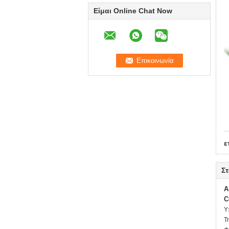
Είμαι Online Chat Now
ε
Στ
A
C
Υ
Τ