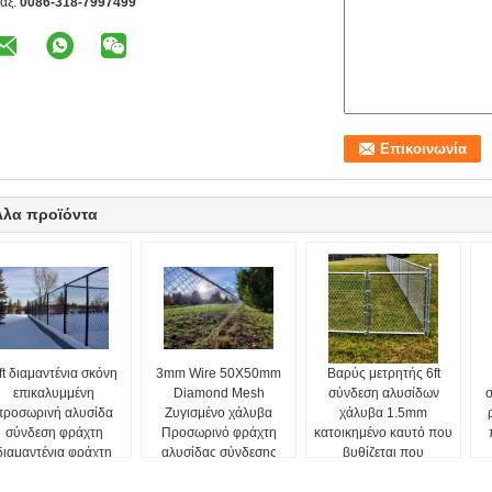
αξ:
0086-318-7997499
λλα προϊόντα
ft διαμαντένια σκόνη
3mm Wire 50X50mm
Βαρύς μετρητής 6ft
επικαλυμμένη
Diamond Mesh
σύνδεση αλυσίδων
προσωρινή αλυσίδα
Ζυγισμένο χάλυβα
χάλυβα 1.5mm
σύνδεση φράχτη
Προσωρινό φράχτη
κατοικημένο καυτό που
διαμαντένια φράχτη
αλυσίδας σύνδεσης
βυθίζεται που
φράχτη/Cyclone
περιφράζει
φράχτη
γαλβανισμένος με την