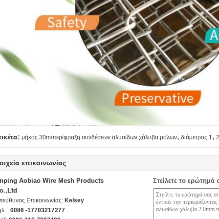
,
,
τικέτα:
μήκος 30m/περίφραξη συνδέσεων αλυσίδων χάλυβα ρόλων
διάμετρος 1
οιχεία επικοινωνίας
nping Aobiao Wire Mesh Products
Στείλετε το ερώτημά 
o.,Ltd
πεύθυνος Επικοινωνίας:
Kelsey
ηλ.::
0086 -17703217277