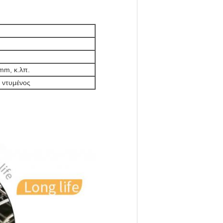
mm, κ.λπ.
 ντυμένος