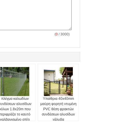
(
0
/ 3000)
πλέγμα καλωδίων
Υπαίθρια 40x40mm
συνδέσεων αλυσίδων
μαύρη φορητή ντυμένη
ρόλων 1.8x20m που
PVC θέση φρακτών
περιφράζει το καυτό
συνδέσεων αλυσίδων
γαλβανισμένο σπίτι
χάλυβα