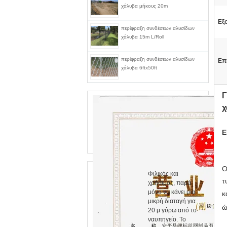
χάλυβα μήκους 20m
Εξ
περίφραξη συνδέσεων αλυσίδων
χάλυβα 15m L/Roll
περίφραξη συνδέσεων αλυσίδων
Επ
χάλυβα 6ftx50ft
Γ
χ
Ε
Ο
Φιλικός και
τ
χρήσιμος, παρά
μόνο να κάνει μια
κ
μικρή διαταγή για
ώ
20 μ γύρω από το
ναυπηγείο. Το