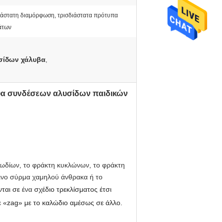
ιάστατη διαμόρφωση, τρισδιάστατα πρότυπα
άτων
σίδων χάλυβα
,
τυα συνδέσεων αλυσίδων παιδικών
λωδίων
,
το φράκτη κυκλώνων
,
το φράκτη
δινο σύρμα χαμηλού άνθρακα ή το
ται σε
ένα
σχέδιο τρεκλίσματος έτσι
ε «zag» με το καλώδιο αμέσως σε άλλο.