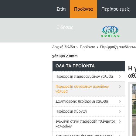
Σπίτι
Προϊόντα
Περίπου εμείς
Ειδήσεις
Αρχική Σελίδα
Προϊόντα
Περίφραξη συνδέσεω
χάλυβα 2.0mm
ΌΛΑ ΤΑ ΠΡΟΪΌΝΤΑ
Η 
αθ
Περίφραξη περιφραγμάτων χάλυβα
Περίφραξη συνδέσεων αλυσίδων
χάλυβα
Σωληνοειδής περίφραξη χάλυβα
Περίφραξη πύργων
ενωμένη στενά περίφραξη πλέγματος
καλωδίων