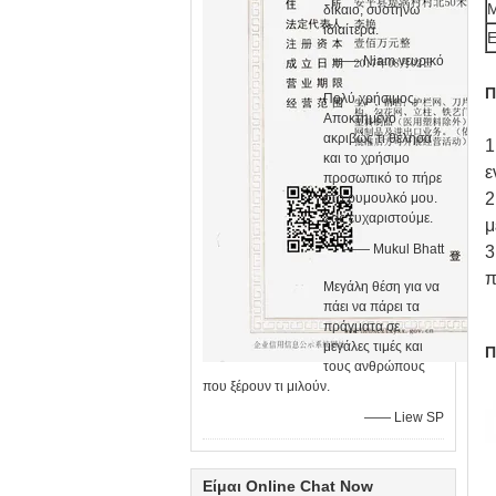
Μ
δίκαιο, συστήνω
ιδιαίτερα.
Ε
—— Niam νευρικό
Π
Πολύ χρήσιμος.
Αποκτημένο
ακριβώς τι θέλησα
1
και το χρήσιμο
ε
προσωπικό το πήρε
2
στο ρυμουλκό μου.
Σας ευχαριστούμε.
μ
—— Mukul Bhatt
3
π
Μεγάλη θέση για να
πάει να πάρει τα
πράγματα σε
μεγάλες τιμές και
Π
τους ανθρώπους
που ξέρουν τι μιλούν.
—— Liew SP
Είμαι Online Chat Now