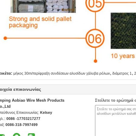
,
,
τικέτα:
μήκος 30m/περίφραξη συνδέσεων αλυσίδων χάλυβα ρόλων
διάμετρος 1
οιχεία επικοινωνίας
nping Aobiao Wire Mesh Products
Στείλετε το ερώτημά 
o.,Ltd
πεύθυνος Επικοινωνίας:
Kelsey
ηλ.::
0086 -17703217277
αξ:
0086-318-7997499