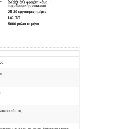
ς:
2&gt;Πάλε φράχτη:κάθε
ταχυδρομική συσκευασ
25-30 εργάσιμες ημέρες
L/C, T/T
:
5000 ρόλοι το μήνα
ος
m
m
ότερο κόστος