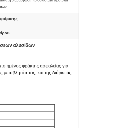
ιάστατη διαμόρφωση, τρισδιάστατα πρότυπα
άτων
φαίρισης
,
αίρου
δέσεων αλυσίδων
οποιημένος φράκτης ασφαλείας για 
ς μεταβλητότητας, και της διάρκειάς