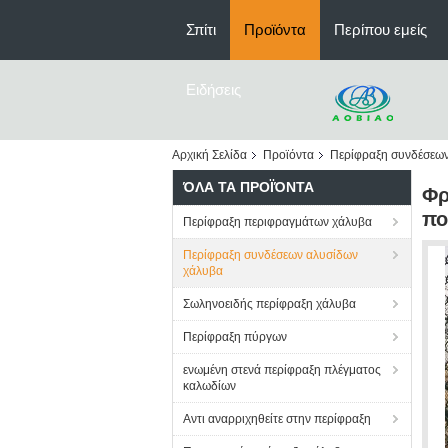
Σπίτι
Προϊόντα
Περίπου εμείς
Ειδήσεις
Αρχική Σελίδα
Προϊόντα
Περίφραξη συνδέσεω
ΌΛΑ ΤΑ ΠΡΟΪΌΝΤΑ
Φρ
πο
Περίφραξη περιφραγμάτων χάλυβα
Περίφραξη συνδέσεων αλυσίδων
χάλυβα
Σωληνοειδής περίφραξη χάλυβα
Περίφραξη πύργων
ενωμένη στενά περίφραξη πλέγματος
καλωδίων
Αντι αναρριχηθείτε στην περίφραξη