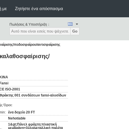
ή με
Ζητήστε ένα απόσπασμα
Πωλήσεις & Υποστήριξη：
Go
ίρισης/ποδοσφαίρου/αντισφαίρισης
καλαθοσφαίρισης/
ΚΙΝΑ
Fansi
CE ISO-2001
Φράκτης 001 συνδέσεων fansi-αλυσίδων
ς Όροι:
min:
ένα δοχείο 20 FT
Nehotiable
1&gt;Πάνελ φράχτη:πλαστική
μεμβράνη+ξύλο/μεταλλική παλέτα