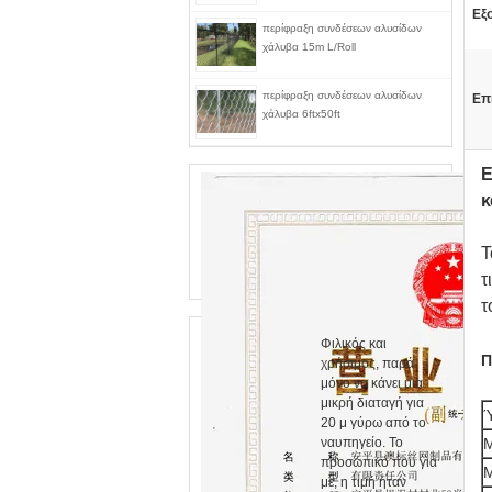
Εξ
περίφραξη συνδέσεων αλυσίδων
χάλυβα 15m L/Roll
περίφραξη συνδέσεων αλυσίδων
Επ
χάλυβα 6ftx50ft
Ε
κ
Τ
τ
τ
Φιλικός και
Π
χρήσιμος, παρά
μόνο να κάνει μια
μικρή διαταγή για
20 μ γύρω από το
ναυπηγείο. Το
Μ
προσωπικό που για
Μ
με, η τιμή ήταν