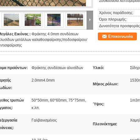
Συσκευασία λεπτομέρειε
Χρόνος παράδοσης:
Όροι πληρωμής:
Δυνατότητα προσφοράς
Μεγάλες Εικόνας :
Φράκτης 4.0mm συνδέσεων
Επικοινωνία
αλυσίδων μετάλλων καλαθοσφαίρισης/ποδοσφαίρου/
ντισφαίρισης
ομα προϊόντων:
Φράκτης συνδέσεων αλυσίδων
Υλικό:
Σίδηρ
τρητής
2.0mm4.0mm
1530
Μήκος ρόλων:
ωδίων:
γεθος τρυπών
50*50mm, 60*60mm, 75*75mm,
1m3
Ύψος:
γματος:
κ.λπ.
εξεργασία
Γαλβανισμένος
Χαμηλ
Πλεονέκτημα:
φάνειας: