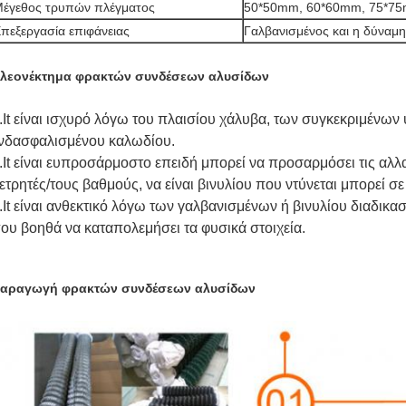
έγεθος τρυπών πλέγματος
50*50mm, 60*60mm, 75*75
πεξεργασία επιφάνειας
Γαλβανισμένος και η δύναμη
λεονέκτημα φρακτών συνδέσεων αλυσίδων
.It είναι ισχυρό λόγω του πλαισίου χάλυβα, των συγκεκριμένων
νδασφαλισμένου καλωδίου.
.It είναι ευπροσάρμοστο επειδή μπορεί να προσαρμόσει τις αλλα
ετρητές/τους βαθμούς, να είναι βινυλίου που ντύνεται μπορεί σ
.It είναι ανθεκτικό λόγω των γαλβανισμένων ή βινυλίου διαδικ
ου βοηθά να καταπολεμήσει τα φυσικά στοιχεία.
αραγωγή φρακτών συνδέσεων αλυσίδων