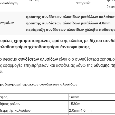
10-15 έτη
τρισδ
ουσιοδότηση:
Υπηρεσία:
δειγμ
φράκτης συνδέσεων αλυσίδων μετάλλων καλαθοσ
φράκτης συνδέσεων αλυσίδων μετάλλων 4.0mm
ισημαίνω:
,
περίφραξη συνδέσεων αλυσίδων χάλυβα ποδοσφ
υρέως χρησιμοποιημένος φράκτης αλιείας με δίχτυα συν
αλαθοσφαίρισης/ποδοσφαίρου/αντισφαίρισης
ο ύφασμα 
συνδέσεων αλυσίδων
 είναι ο ο συνηθέστερα χρησιμ
ις εφαρμογές επιχειρήσεων και ασφάλειας λόγω της
δύναμης, τη
ου
.
ροδιαγραφή φρακτών συνδέσεων αλυσίδων
Ύψος
1m3m
ήκος ρόλων
1530m
ετρητής καλωδίων
2.0mm4.0mm