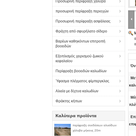
Προσωρινή περίφραξη χάλυβα
προσωρινή περίφραξη περιοχών
Προσωρινή περίφραξη ασφάλειας
Φράχτη από σφυρήλατο σίδερο
Βαρέων καθηκόντων επιτροπή
α
βοοειδών
Εξοπλισμός χειρισμού ζωικού
κεφαλαίου
Όν
Περίφραξη βοοειδών καλωδίων
Με
Ύφασμα πλέγματος φίμπεργκλας
καλ
Αλιεία με δίχτυα καλωδίων
Μέ
Φράκτης κήπων
πλέ
Καλύτερα προϊόντα
Επ
επι
περίφραξη συνδέσεων αλυσίδων
χάλυβα μήκους 20m