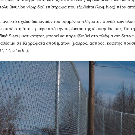
πολυ βινυλίου χλωρίδιο) επίστρωμα που εξωθείται (λιωμένος) πέρα από
ο ανοικτό σχέδιο διαμαντιών του υφαμένου πλέγματος συνδέσεων αλυσί
νεμπόδιστη άποψη πέρα από την περίμετρο της ιδιοκτησίας σας. Για τ
ιδικά Slats μυστικότητας μπορεί να παρεμβληθεί στο πλέγμα συνδέσεων 
ιαθέσιμα σε έξι χρώματα αποθεμάτων (μαύρος, άσπρος, καφετής πράσιν
 ′, 4 ′, 5 ′ & 6 ′).