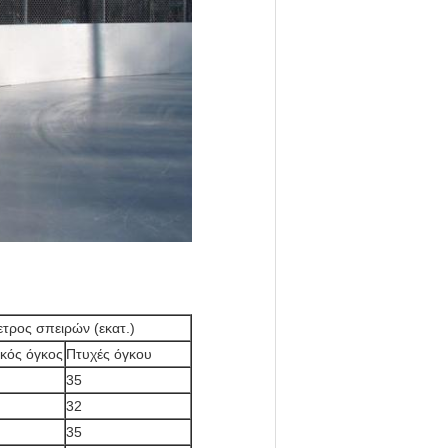
ετρος σπειρών (εκατ.)
κός όγκος
Πτυχές όγκου
35
32
35