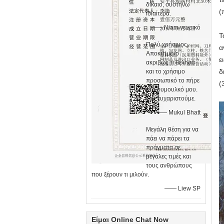
δίκαιο, συστήνω
(
ιδιαίτερα.
—— Niam νευρικό
Τ
Πολύ χρήσιμος.
α
Αποκτημένο
ε
ακριβώς τι θέλησα
δ
και το χρήσιμο
προσωπικό το πήρε
(3
στο ρυμουλκό μου.
Σας ευχαριστούμε.
—— Mukul Bhatt
Μεγάλη θέση για να
πάει να πάρει τα
πράγματα σε
μεγάλες τιμές και
τους ανθρώπους
που ξέρουν τι μιλούν.
—— Liew SP
Είμαι Online Chat Now