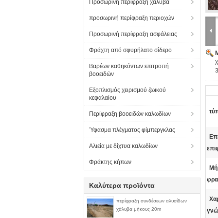
Προσωρινή περίφραξη χάλυβα
προσωρινή περίφραξη περιοχών
Προσωρινή περίφραξη ασφάλειας
Φράχτη από σφυρήλατο σίδερο
Βαρέων καθηκόντων επιτροπή
3
βοοειδών
Εξοπλισμός χειρισμού ζωικού
κεφαλαίου
τύ
Περίφραξη βοοειδών καλωδίων
Ύφασμα πλέγματος φίμπεργκλας
Επ
Αλιεία με δίχτυα καλωδίων
επι
Φράκτης κήπων
Μή
φρα
Καλύτερα προϊόντα
Χα
περίφραξη συνδέσεων αλυσίδων
χάλυβα μήκους 20m
γνώ