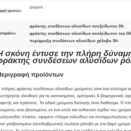
Διαμάντι
ρφή τρυπών:
φράκτης συνδέσεων αλυσίδων ανοξείδωτου 3ft
,
φράκτης συνδέσεων αλυσίδων ανοξείδωτου του I
ισημαίνω:
περίφραξη συνδέσεων αλυσίδων χάλυβα 3ft
Η σκόνη έντυσε την πλήρη δύναμ
φράκτης συνδέσεων αλυσίδων ρ
Περιγραφή προϊόντων
 πλήρης φράκτης συνδέσεων αλυσίδων χρώματος είναι ένα σύστημα αι
υντήρησης ελεύθερο για τις κατοικημένες, εμπορικές & βιομηχανικές ε
αφετής και πράσινος. Τα ειδικά χρώματα διαταγής είναι διαθέσιμα. Ο
ρώματος είναι βασισμένος σε ένα απλό και ανθεκτικό σχέδιο του χρώμα
ωληνοειδές πλαίσιο, υφαμένο πλέγμα καλωδίων και συναρμολογήσεις σ
ναν γαλβανισμένο (αντιδιαβρωτικό) σωλήνα χάλυβα με ένα βαρύ χρώ
ελειώνει. Το πλέγμα κατασκευάζεται από ένα γαλβανισμένο καλώδιο πυ