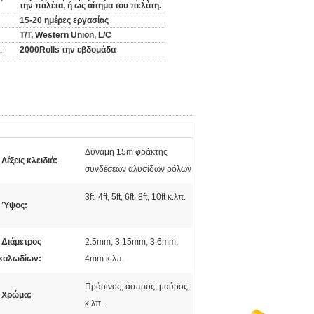
την παλέτα, ή ως αίτημα του πελάτη.
15-20 ημέρες εργασίας
T/T, Western Union, L/C
:
2000Rolls την εβδομάδα
Δύναμη 15m φράκτης
Λέξεις κλειδιά:
συνδέσεων αλυσίδων ρόλων
3ft, 4ft, 5ft, 6ft, 8ft, 10ft κ.λπ.
Ύψος:
Διάμετρος
2.5mm, 3.15mm, 3.6mm,
καλωδίων:
4mm κ.λπ.
Πράσινος, άσπρος, μαύρος,
Χρώμα:
κ.λπ.