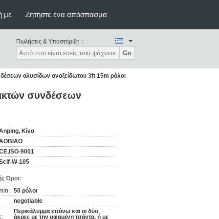
ή με
Ζητήστε ένα απόσπασμα
Πωλήσεις & Υποστήριξη：
Go
δέσεων αλυσίδων ανοξείδωτου 3ft 15m ρόλοι
ρακτών συνδέσεων
Anping, Κίνα
AOBIAO
CE,ISO-9001
Sclf-W-105
ς Όροι:
min:
50 ρόλοι
negotiable
Περικάλυμμα επάνω και οι δύο
ς:
άκρες με την υφαμένη τσάντα, ή με