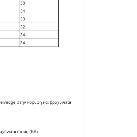
38
34
33
32
34
34
selvedge στην κορυφή και βραχύνεται
ραχύνεται όπως (BB)