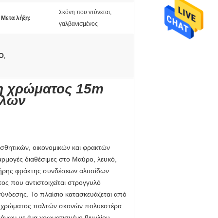
Σκόνη που ντύνεται,
Μετα λήξη:
γαλβανισμένος
SO
,
η χρώματος 15m
όλων
σθητικών, οικονομικών και φρακτών
φαρμογές διαθέσιμες στο Μαύρο, λευκό,
 πλήρης φράκτης συνδέσεων αλυσίδων
τος που αντιστοιχείται στρογγυλό
ύνδεσης. Το πλαίσιο κατασκευάζεται από
μα χρώματος παλτών σκονών πολυεστέρα
ρήνων με ένα χρωματισμένο βινυλίου