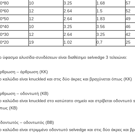
0*80
10
3.25
1.68
57
0*60
12
2.64
1.5
52
0*50
12
2.64
1.83
49
0*40
10
3.25
3.56
46
0*30
12
2.64
3.25
42
0*20
19
1.02
0,7
25
ο ύφασμα αλυσίδα-συνδέσεων είναι διαθέσιμο selvedge 3 τελειώνει:
ρθρωση – άρθρωση (KK)
ο καλώδιο είναι knuckled και στις δύο άκρες και βραχύνεται όπως (KK)
ρθρωση – οδοντωτή (KB)
ο καλώδιο είναι knuckled στο κατώτατο σημείο και στρίβεται οδοντωτό 
πως (KB)
δοντωτός – οδοντωτός (BB)
ο καλώδιο είναι στριμμένο οδοντωτό selvedge και στις δύο άκρες και β