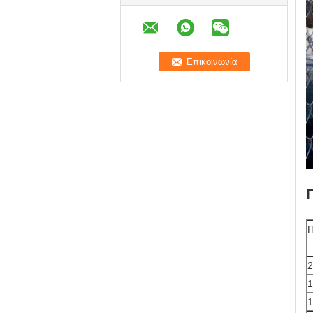
Π
2
1
1