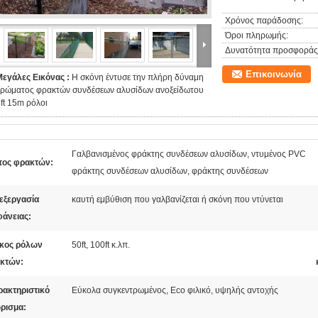
Χρόνος παράδοσης:
Όροι πληρωμής:
Δυνατότητα προσφοράς
Επικοινωνία
Μεγάλες Εικόνας :
Η σκόνη έντυσε την πλήρη δύναμη
χρώματος φρακτών συνδέσεων αλυσίδων ανοξείδωτου
ft 15m ρόλοι
Γαλβανισμένος φράκτης συνδέσεων αλυσίδων, ντυμένος PVC
πος φρακτών:
φράκτης συνδέσεων αλυσίδων, φράκτης συνδέσεων
εξεργασία
καυτή εμβύθιση που γαλβανίζεται ή σκόνη που ντύνεται
φάνειας:
κος ρόλων
50ft, 100ft κ.λπ.
κτών:
ρακτηριστικό
Εύκολα συγκεντρωμένος, Eco φιλικό, υψηλής αντοχής
ρισμα: