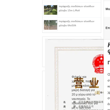
περίφραξη συνδέσεων αλυσίδων
Μο
χάλυβα 15m L/Roll
περίφραξη συνδέσεων αλυσίδων
χάλυβα 6ftx50ft
Επ
Ο
Φιλικός και
σ
χρήσιμος, παρά
μόνο να κάνει μια
κ
μικρή διαταγή για
χ
20 μ γύρω από το
σ
ναυπηγείο. Το
προσωπικό που για
έ
με, η τιμή ήταν
τ