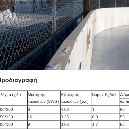
Προδιαγραφή
λέγμα (χιλ.)
Μετρητής
Διάμετρος
Βάρος Kg/m2
Διάμ
καλωδίων (SWG)
καλωδίων (χιλ.)
Φυσι
00*200
8
4.06
1
60
50*150
10
3.25
0,9
55
00*100
9
3.66
1.7
55