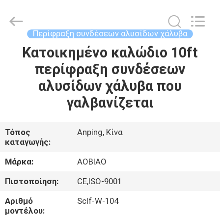
συνδέσεων
αλυσίδων
μ
προμηθευτής.
Copyright
Περίφραξη συνδέσεων αλυσίδων χάλυβα
©
2021
-
Κατοικημένο καλώδιο 10ft
ΣΠΊΤΙ
2025
steel-
περίφραξη συνδέσεων
securityfence.com.
All
Rights
ΠΡΟΪΌΝΤΑ
αλυσίδων χάλυβα που
Reserved.
Developed
by
γαλβανίζεται
ECER
ΠΕΡΊΠΟΥ
ΕΜΕΊΣ
Τόπος
Anping, Κίνα
καταγωγής:
ΓΎΡΟΣ
Μάρκα:
AOBIAO
ΕΡΓΟΣΤΑΣΊΩΝ
Πιστοποίηση:
CE,ISO-9001
Αριθμό
Sclf-W-104
ΠΟΙΟΤΙΚΌΣ
μοντέλου: