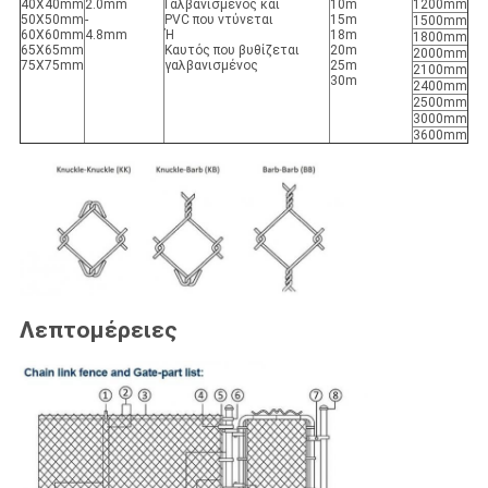
40X40mm
2.0mm
Γαλβανισμένος και
10m
1200mm
50X50mm
-
PVC που ντύνεται
15m
1500mm
60X60mm
4.8mm
Ή
18m
1800mm
65X65mm
Καυτός που βυθίζεται
20m
2000mm
75X75mm
γαλβανισμένος
25m
2100mm
30m
2400mm
2500mm
3000mm
3600mm
Λεπτομέρειες