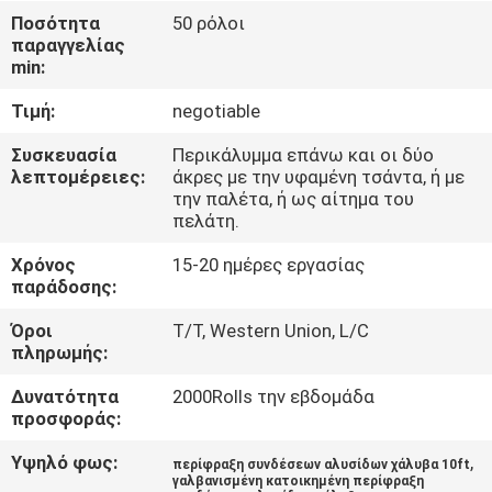
ΈΛΕΓΧΟΣ
Ποσότητα
50 ρόλοι
παραγγελίας
min:
ΜΑΣ
Τιμή:
negotiable
ΕΛΆΤΕ
ΣΕ
Συσκευασία
Περικάλυμμα επάνω και οι δύο
λεπτομέρειες:
άκρες με την υφαμένη τσάντα, ή με
ΕΠΑΦΉ
την παλέτα, ή ως αίτημα του
πελάτη.
ΜΕ
Χρόνος
15-20 ημέρες εργασίας
παράδοσης:
ΖΗΤΉΣΤΕ
Όροι
T/T, Western Union, L/C
ΈΝΑ
πληρωμής:
ΑΠΌΣΠΑΣΜΑ
Δυνατότητα
2000Rolls την εβδομάδα
προσφοράς:
ΕΙΔΉΣΕΙΣ
Υψηλό φως:
,
περίφραξη συνδέσεων αλυσίδων χάλυβα 10ft
γαλβανισμένη κατοικημένη περίφραξη