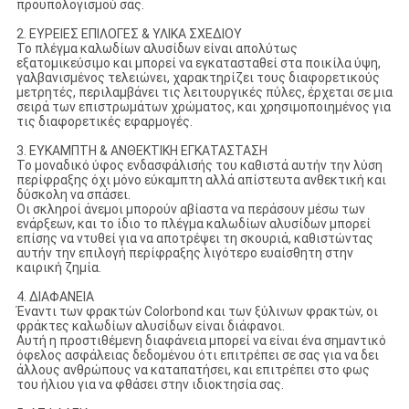
προϋπολογισμού σας.
2. ΕΥΡΕΙΕΣ ΕΠΙΛΟΓΕΣ & ΥΛΙΚΑ ΣΧΕΔΙΟΥ
Το πλέγμα καλωδίων αλυσίδων είναι απολύτως
εξατομικεύσιμο και μπορεί να εγκατασταθεί στα ποικίλα ύψη,
γαλβανισμένος τελειώνει, χαρακτηρίζει τους διαφορετικούς
μετρητές, περιλαμβάνει τις λειτουργικές πύλες, έρχεται σε μια
σειρά των επιστρωμάτων χρώματος, και χρησιμοποιημένος για
τις διαφορετικές εφαρμογές.
3. ΕΥΚΑΜΠΤΗ & ΑΝΘΕΚΤΙΚΗ ΕΓΚΑΤΑΣΤΑΣΗ
Το μοναδικό ύφος ενδασφάλισής του καθιστά αυτήν την λύση
περίφραξης όχι μόνο εύκαμπτη αλλά απίστευτα ανθεκτική και
δύσκολη να σπάσει.
Οι σκληροί άνεμοι μπορούν αβίαστα να περάσουν μέσω των
ενάρξεων, και το ίδιο το πλέγμα καλωδίων αλυσίδων μπορεί
επίσης να ντυθεί για να αποτρέψει τη σκουριά, καθιστώντας
αυτήν την επιλογή περίφραξης λιγότερο ευαίσθητη στην
καιρική ζημία.
4. ΔΙΑΦΑΝΕΙΑ
Έναντι των φρακτών Colorbond και των ξύλινων φρακτών, οι
φράκτες καλωδίων αλυσίδων είναι διάφανοι.
Αυτή η προστιθέμενη διαφάνεια μπορεί να είναι ένα σημαντικό
όφελος ασφάλειας δεδομένου ότι επιτρέπει σε σας για να δει
άλλους ανθρώπους να καταπατήσει, και επιτρέπει στο φως
του ήλιου για να φθάσει στην ιδιοκτησία σας.