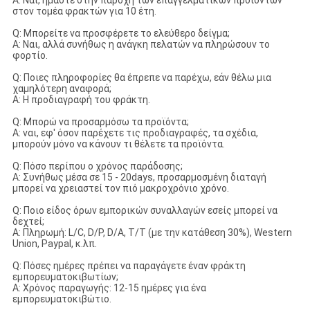
Α: Ναι, ήμαστε στην παροχή των επαγγελματικών προϊόντων
στον τομέα φρακτών για 10 έτη.
Q: Μπορείτε να προσφέρετε το ελεύθερο δείγμα;
Α: Ναι, αλλά συνήθως η ανάγκη πελατών να πληρώσουν το
φορτίο.
Q: Ποιες πληροφορίες θα έπρεπε να παρέχω, εάν θέλω μια
χαμηλότερη αναφορά;
Α: Η προδιαγραφή του φράκτη.
Q: Μπορώ να προσαρμόσω τα προϊόντα;
Α: ναι, εφ' όσον παρέχετε τις προδιαγραφές, τα σχέδια,
μπορούν μόνο να κάνουν τι θέλετε τα προϊόντα.
Q: Πόσο περίπου ο χρόνος παράδοσης;
Α: Συνήθως μέσα σε 15 - 20days, προσαρμοσμένη διαταγή
μπορεί να χρειαστεί τον πιό μακροχρόνιο χρόνο.
Q: Ποιο είδος όρων εμπορικών συναλλαγών εσείς μπορεί να
δεχτεί;
Α: Πληρωμή: L/C, D/P, D/A, T/T (με την κατάθεση 30%), Western
Union, Paypal, κ.λπ.
Q: Πόσες ημέρες πρέπει να παραγάγετε έναν φράκτη
εμπορευματοκιβωτίων;
Α: Χρόνος παραγωγής: 12-15 ημέρες για ένα
εμπορευματοκιβώτιο.