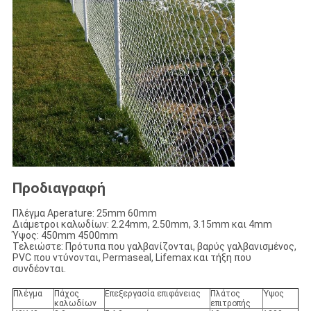
Προδιαγραφή
Πλέγμα Aperature: 25mm 60mm
Διάμετροι καλωδίων: 2.24mm, 2.50mm, 3.15mm και 4mm
Ύψος: 450mm 4500mm
Τελειώστε: Πρότυπα που γαλβανίζονται, βαρύς γαλβανισμένος,
PVC που ντύνονται, Permaseal, Lifemax και τήξη που
συνδέονται.
Πλέγμα
Πάχος
Επεξεργασία επιφάνειας
Πλάτος
Ύψος
καλωδίων
επιτροπής