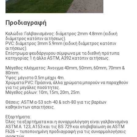
Προδιαγραφή
Καλώδιο: Γαλβανισμένος: διάμετρος 2mm 4.8mm (ειδική
διάμετρος κατόπιν αιτήσεως).
PVC: διάμετρος 3mm 5.9mm (ειδική διάμετρος κατόπιν
αιτήσεως).
Επίστρωμα ψευδάργυρου σύμφωνα με τα διεθνή πρότυπα
κατηγορίας 1 ή άλλο ASTM, A392 κατόπιν αιτήσεως.
Μέγεθος πλέγματος: Άνοιγμα 40mm, 50mm, 60mm, 70mm &
80mm.
Ύψος: μέγιστο 0.5m μέχρι 4m.
Χρώματα PVC: Πράσινα, άλλα χρώματα μπορούν να παραχθούν
για τις μεγάλες ποσότητες.
Μέγεθος ρόλων: 10m, 15m, 20m, 25m.
Θέσεις: ASTM α-53 sch-40 & sch-80 για τις βαρέων
καθηκόντων απαιτήσεις.
Εξαρτήματα:
Όλες τα εξαρτήματα και η συναρμολόγηση είναι γαλβανισμένα
ASTM Α. 123, A153 και τις BS 729 και επιβεβαίωση σε ASTM
F626 – τυποποιημένη προδιαγραφή για τις συναρμολογήσεις
φρακτών.