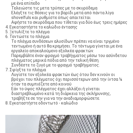
με ένα επίπεδο
Τελειώστε τις μετα τρύπες με το σκυρόδεμα
Ελέγξτε τις θέσεις για το βαρίδι μετά από πάντα λίγα
shovelfuls και ρυθμίστε όπως απαιτείται
Αφήστε το σκυρόδεμα που τίθεται για δύο έως τρεις ημέρες
4. Εγκαταστήστε το καλώδιο έντασης
5. Ξετυλίξτε το πλέγμα
6. Τεντώστε το πλέγμα
Το πλέγμα συνδέσεων αλυσίδων πρέπει να είναι τργμένο
τεντωμένο ή αυτό θα κρεμήσει. Το τέντωμα γίνεται με ένα
εργαλείο αποκαλούμενο εξολκέα φρακτών.
Παρεμβάλτε έναν φραγμό τραβήγματος μέσω του ασύνδετου
πλέγματος μερικά πόδια από την τελική θέση.
Συνδέστε το ζυγό με το φραγμό τραβήγματος.
7. Σφίγξτε το πλέγμα
Λυγίστε τον εξολκέα φρακτών έως ότου δεν κινούν οι
βρόχοι του πλέγματος όχι περισσότερων από την ίντσα ¼
όταν τα συμπιέζετε από κοινού
Εάν το ύψος πλέγματος έχει αλλάξει ή γίνεται
διαστρεβλωμένο κατά τη διάρκεια της σκλήρυνσης,
τραβήξτε σε την για να την αναδιαμορφώσετε.
8. Εγκαταστήστε οδοντωτό - καλώδιο