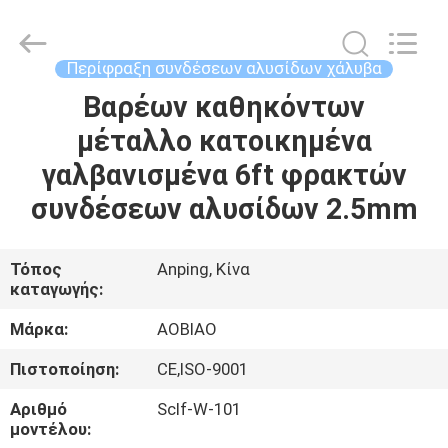
Aobiao
Wire
Mesh
Products
Co.,Ltd.
Περίφραξη συνδέσεων αλυσίδων χάλυβα
All
Rights
Reserved.
Βαρέων καθηκόντων
ΣΠΊΤΙ
Developed
by
μέταλλο κατοικημένα
ECER
ΠΡΟΪΌΝΤΑ
γαλβανισμένα 6ft φρακτών
συνδέσεων αλυσίδων 2.5mm
ΠΕΡΊΠΟΥ
ΕΜΕΊΣ
Τόπος
Anping, Κίνα
καταγωγής:
ΓΎΡΟΣ
Μάρκα:
AOBIAO
ΕΡΓΟΣΤΑΣΊΩΝ
Πιστοποίηση:
CE,ISO-9001
Αριθμό
Sclf-W-101
ΠΟΙΟΤΙΚΌΣ
μοντέλου: