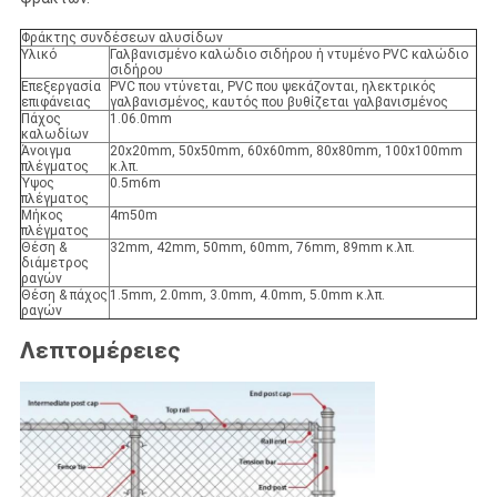
Φράκτης συνδέσεων αλυσίδων
Υλικό
Γαλβανισμένο καλώδιο σιδήρου ή ντυμένο PVC καλώδιο
σιδήρου
Επεξεργασία
PVC που ντύνεται, PVC που ψεκάζονται, ηλεκτρικός
επιφάνειας
γαλβανισμένος, καυτός που βυθίζεται γαλβανισμένος
Πάχος
1.06.0mm
καλωδίων
Άνοιγμα
20x20mm, 50x50mm, 60x60mm, 80x80mm, 100x100mm
πλέγματος
κ.λπ.
Ύψος
0.5m6m
πλέγματος
Μήκος
4m50m
πλέγματος
Θέση &
32mm, 42mm, 50mm, 60mm, 76mm, 89mm κ.λπ.
διάμετρος
ραγών
Θέση & πάχος
1.5mm, 2.0mm, 3.0mm, 4.0mm, 5.0mm κ.λπ.
ραγών
Λεπτομέρειες