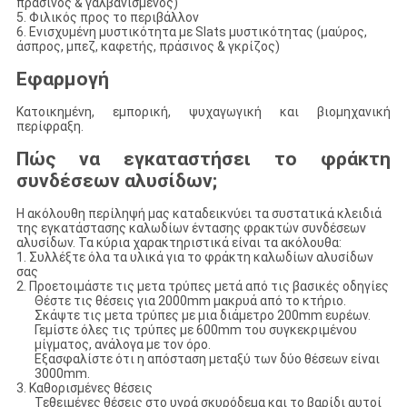
πράσινος & γαλβανισμένος)
5. Φιλικός προς το περιβάλλον
6. Ενισχυμένη μυστικότητα με Slats μυστικότητας (μαύρος,
άσπρος, μπεζ, καφετής, πράσινος & γκρίζος)
Εφαρμογή
Κατοικημένη, εμπορική, ψυχαγωγική και βιομηχανική
περίφραξη.
Πώς να εγκαταστήσει το φράκτη
συνδέσεων αλυσίδων;
Η ακόλουθη περίληψή μας καταδεικνύει τα συστατικά κλειδιά
της εγκατάστασης καλωδίων έντασης φρακτών συνδέσεων
αλυσίδων. Τα κύρια χαρακτηριστικά είναι τα ακόλουθα:
1. Συλλέξτε όλα τα υλικά για το φράκτη καλωδίων αλυσίδων
σας
2. Προετοιμάστε τις μετα τρύπες μετά από τις βασικές οδηγίες
Θέστε τις θέσεις για 2000mm μακρυά από το κτήριο.
Σκάψτε τις μετα τρύπες με μια διάμετρο 200mm ευρέων.
Γεμίστε όλες τις τρύπες με 600mm του συγκεκριμένου
μίγματος, ανάλογα με τον όρο.
Εξασφαλίστε ότι η απόσταση μεταξύ των δύο θέσεων είναι
3000mm.
3. Καθορισμένες θέσεις
Τεθειμένες θέσεις στο υγρά σκυρόδεμα και το βαρίδι αυτοί