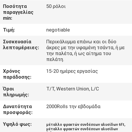
ΈΛΕΓΧΟΣ
Ποσότητα
50 ρόλοι
παραγγελίας
min:
ΜΑΣ
Τιμή:
negotiable
ΕΛΆΤΕ
ΣΕ
Συσκευασία
Περικάλυμμα επάνω και οι δύο
λεπτομέρειες:
άκρες με την υφαμένη τσάντα, ή με
ΕΠΑΦΉ
την παλέτα, ή ως αίτημα του
πελάτη.
ΜΕ
Χρόνος
15-20 ημέρες εργασίας
παράδοσης:
ΕΙΔΉΣΕΙΣ
Όροι
T/T, Western Union, L/C
πληρωμής:
ΖΗΤΉΣΤΕ
Δυνατότητα
2000Rolls την εβδομάδα
ΈΝΑ
προσφοράς:
ΑΠΌΣΠΑΣΜΑ
Υψηλό φως:
,
μέταλλο φρακτών συνδέσεων αλυσίδων 6ft
μέταλλο φρακτών συνδέσεων αλυσίδων