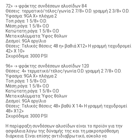
72» -» φράκτης συνδέσεων αλυσίδων 84
Θέσεις: τερματικό/τέλος/γωνία 2 7/8» O.D. γραμμή 2 3/8» O.D.
Ύφασμα: 9GA Χ» πλέγμα 2
Τοπ ράγα: 1 5/8» O.D.
Μέση ράγα: 1 5/8» O.D
Κατώτατη ράγα: 1 5/8» O.D
Μετα καλύμματα: Ύφος θόλων
Δεσμοί: 9GA αργίλιο
Θέσεις: Τελικές θέσεις 48 η» βαθιά X12» Η γραμμή ταχυδρομεί
42» Χ 10»
Σκυρόδεμα: 3000 PSI
96» -» φράκτης συνδέσεων αλυσίδων 120
Θέσεις: 4» τερματικό/τέλος/γωνία O.D. γραμμή 2 7/8» O.D.
Ύφασμα: 9GA Χ» πλέγμα 2
Τοπ ράγα: 1 5/8» O.D.
Μέση ράγα: 1 5/8» O.D
Κατώτατη ράγα: 1 5/8» O.D
Μετα καλύμματα: Ύφος θόλων
Δεσμοί: 9GA αργίλιο
Θέσεις: Τελικές θέσεις 48» βαθύ Χ 14» Η γραμμή ταχυδρομεί
48» X12»
Σκυρόδεμα: 3000 PSI
Η περίφραξη συνδέσεων αλυσίδων είναι το προϊόν για την
ασφάλεια λόγω της δύναμής της και τη μακροπρόθεσμη
διάρκεια. Είναι επίσης αντιδιαβρωτικό, εύκολο να