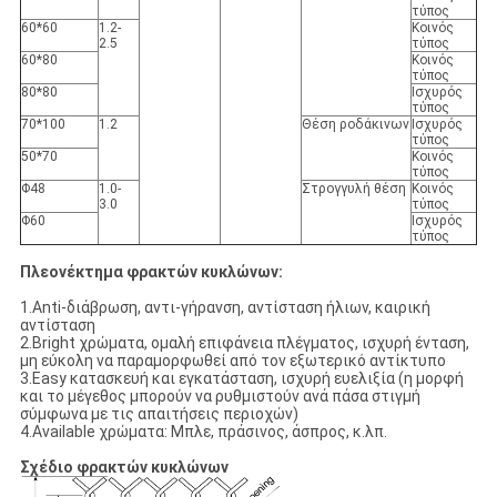
τύπος
60*60
1.2-
Κοινός
2.5
τύπος
60*80
Κοινός
τύπος
80*80
Ισχυρός
τύπος
70*100
1.2
Θέση ροδάκινων
Ισχυρός
τύπος
50*70
Κοινός
τύπος
Φ48
1.0-
Στρογγυλή θέση
Κοινός
3.0
τύπος
Φ60
Ισχυρός
τύπος
Πλεονέκτημα φρακτών κυκλώνων:
1.Anti-διάβρωση, αντι-γήρανση, αντίσταση ήλιων, καιρική
αντίσταση
2.Bright χρώματα, ομαλή επιφάνεια πλέγματος, ισχυρή ένταση,
μη εύκολη να παραμορφωθεί από τον εξωτερικό αντίκτυπο
3.Easy κατασκευή και εγκατάσταση, ισχυρή ευελιξία (η μορφή
και το μέγεθος μπορούν να ρυθμιστούν ανά πάσα στιγμή
σύμφωνα με τις απαιτήσεις περιοχών)
4.Available χρώματα: Μπλε, πράσινος, άσπρος, κ.λπ.
Σχέδιο φρακτών κυκλώνων