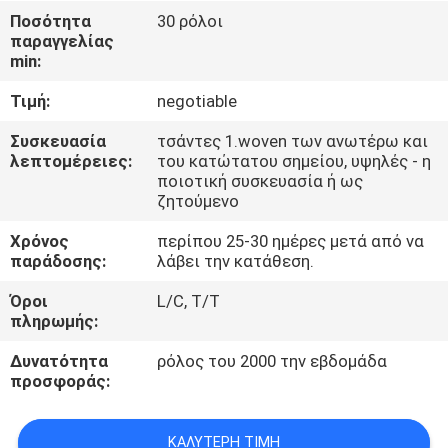
ΈΛΕΓΧΟΣ
Ποσότητα
30 ρόλοι
παραγγελίας
min:
ΜΑΣ
Τιμή:
negotiable
ΕΛΆΤΕ
ΣΕ
Συσκευασία
τσάντες 1.woven των ανωτέρω και
λεπτομέρειες:
του κατώτατου σημείου, υψηλές - η
ΕΠΑΦΉ
ποιοτική συσκευασία ή ως
ζητούμενο
ΜΕ
Χρόνος
περίπου 25-30 ημέρες μετά από να
παράδοσης:
λάβει την κατάθεση.
ΕΙΔΉΣΕΙΣ
Όροι
L/C, T/T
πληρωμής:
ΖΗΤΉΣΤΕ
Δυνατότητα
ρόλος του 2000 την εβδομάδα
ΈΝΑ
προσφοράς:
ΑΠΌΣΠΑΣΜΑ
ΚΑΛΎΤΕΡΗ ΤΙΜΉ