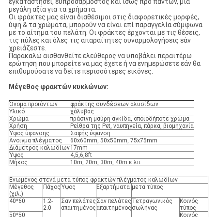
εγκαταστήσει, ευπροσάρμοστος και ίσως προ πάντων, μια
μεγάλη αξία για τα χρήματα.
Οι φράκτες μας είναι διαθέσιμοι στις διαφορετικές μορφές,
ύψη & τα χρώματα, μπορούν να είναι επί παραγγελία σύμφωνα
με το αίτημα του πελάτη. Οι φράκτες έρχονται με τις θέσεις,
τις πύλες και όλες τις απαραίτητες συναρμολογήσεις εάν
χρειάζεστε.
Παρακαλώ αισθανθείτε ελεύθερος να υποβάλει περαιτέρω
ερώτηση που μπορείτε να μας έχετε ή να ενημερώσετε εάν θα
επιθυμούσατε να δείτε περισσότερες εικόνες.
Μέγεθος φρακτών κυκλώνων:
Όνομα προϊόντων
φράκτης συνδέσεων αλυσίδων
Υλικό
χάλυβας
Χρώμα
πράσινη μαύρη αγκίδα, οποιοδήποτε χρώμα
Χρήση
Ρείθρα της Pet, ναυπηγεία, πάρκα, βιομηχανία
Ύφος ύφανσης
Σαφής ύφανση
Άνοιγμα πλέγματος
60x60mm, 50x50mm, 75x75mm
Διάμετρος καλωδίων
17mm
Ύψος
4,5,6,8ft
Μήκος
10m, 20m, 30m, 40m κ.λπ.
Ενωμένος στενά μετα τύπος φρακτών πλέγματος καλωδίων
Μέγεθος
Πάχος
Ύψος
Εξαρτήματα
μετα τύπος
(χιλ.)
40*60
1.2-
Σαν πελάτες
Σαν πελάτες
Τετραγωνικός
Κοινός
2.0
απαιτημένος
απαιτημένος
σωλήνας
τύπος
50*50
Κοινός