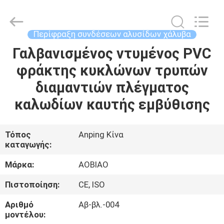
Products
Co.,Ltd.
All
Rights
Reserved.
Περίφραξη συνδέσεων αλυσίδων χάλυβα
Developed
by
Γαλβανισμένος ντυμένος PVC
ΣΠΊΤΙ
ECER
φράκτης κυκλώνων τρυπών
ΠΡΟΪΌΝΤΑ
διαμαντιών πλέγματος
καλωδίων καυτής εμβύθισης
ΠΕΡΊΠΟΥ
ΕΜΕΊΣ
Τόπος
Anping Κίνα
καταγωγής:
ΓΎΡΟΣ
Μάρκα:
AOBIAO
ΕΡΓΟΣΤΑΣΊΩΝ
Πιστοποίηση:
CE, ISO
Αριθμό
Αβ-βλ.-004
ΠΟΙΟΤΙΚΌΣ
μοντέλου: