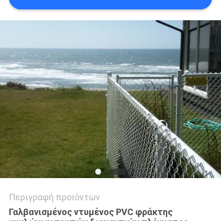
SITEMAP
PRIVACY
POLICY
Περιγραφή προϊόντων
Γαλβανισμένος ντυμένος PVC φράκτης