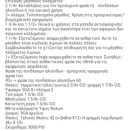
Επιλογές μεγέθους πλέγματος
2 1/4»: Κατάλληλος για τον προσωρινό φράκτη συνδέσεων
αλυσίδων ή την οικιακή χρήση.
2» πλέγμα: Τυποποιημένο μέγεθος. Χρήση στις εμπορικότερες/
βιομηχανικές εφαρμογές.
1 3/4» και 1 1/2»: Γενικά οι χρήσεις στα γήπεδα αντισφαίρισης
και το κατώτατο σημείο των backstops έτσι των σφαιρών δεν
παίρνουν κολλημένες.
1 1/4»: Εξεταζόμενος αναρριχηθείτε σε ανθεκτικό: Αυτό το
μέγεθος είναι κώδικας λιμνών σε πολλές πόλεις.
Συμβουλευθείτε το χτίζοντας επιθεωρητή σας για το μέγεθος
πλέγματος λιμνών.
1»: Εξεταζόμενος higly αναρριχηθείτε σε ανθεκτικό: Συνήθως -
βλέποντας στους ανθεκτικούς φράκτες clilmb για τις
εφαρμογές ασφάλειας.
Φράκτης συνδέσεων αλυσίδων - εμπορικές εφαρμογές
φρακτών
42» -» φράκτης συνδέσεων αλυσίδων 60
Θέσεις: τερματικό/τέλος/γωνία 2 3/8» O.D. γραμμή 1 7/8» O.D.
Ύφασμα: 9GA Χ» πλέγμα 2
Τοπ ράγα: 1 5/8» O.D.
Μέση ράγα: 1 5/8» O.D
Κατώτατη ράγα: 1 5/8» O.D
Μετα καλύμματα: Ύφος θόλων
Δεσμοί: 9GA αργίλιο
Θέσεις: Τελικές θέσεις 42 η» βαθιά X12» Η γραμμή ταχυδρομεί
36» Χ 10»
Σκυρόδεμα: 3000 PSI