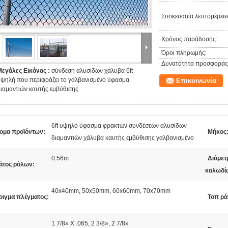
Συσκευασία λεπτομέρειε
Χρόνος παράδοσης:
Όροι πληρωμής:
Δυνατότητα προσφοράς
Μεγάλες Εικόνας :
σύνδεση αλυσίδων χάλυβα 6ft
υψηλή που περιφράζει το γαλβανισμένο ύφασμα
Επικοινωνία
ιαμαντιών καυτής εμβύθισης
6ft υψηλό ύφασμα φρακτών συνδέσεων αλυσίδων
ομα προϊόντων:
Μήκος
διαμαντιών χάλυβα καυτής εμβύθισης γαλβανισμένο
0.56m
Διάμετ
άτος ρόλων:
καλωδί
40x40mm, 50x50mm, 60x60mm, 70x70mm
οιγμα πλέγματος:
Τοπ ρά
1 7/8» Χ .065, 2 3/8», 2 7/8»