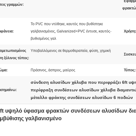
Εφαρμ
σεις γραμμών:
φρακτώ
Το PVC που ντύθηκε, καυτός που βυθίστηκε
ιφάνεια:
γαλβανισμένος, Galvanized+PVC έντυσε, καυτός-
Χρήση
βυθισμένος γαλ
τιμετωπισμένος
Υποβαλλόμενος σε θερμοθεραπεία, φύση, χημική
Συσκευ
ση ξύλινος τύπος:
ώμα:
Πράσινος, άσπρος, μαύρος
Τύπος:
σύνδεση αλυσίδων χάλυβα που περιφράζει 6ft υψ
περίφραξη συνδέσεων αλυσίδων χάλυβα διαμαντι
ισημαίνω:
μέταλλο φράκτης συνδέσεων αλυσίδων 6 ποδιών
ft υψηλό ύφασμα φρακτών συνδέσεων αλυσίδων δια
μβύθισης γαλβανισμένο