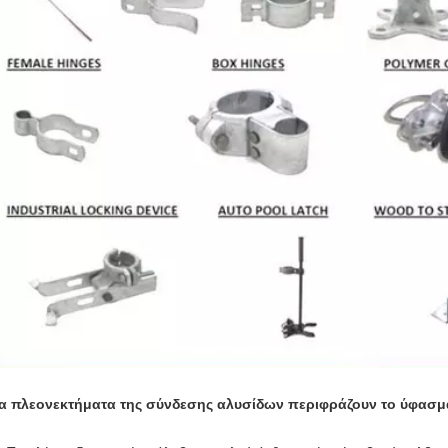
α πλεονεκτήματα της σύνδεσης αλυσίδων περιφράζουν το ύφασμ