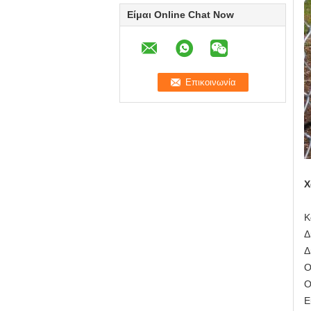
Είμαι Online Chat Now
Χ
Κ
Δ
Δ
Ο
Ο
Ε