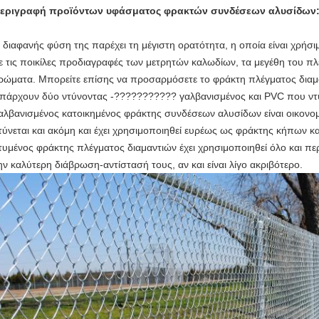
εριγραφή προϊόντων υφάσματος φρακτών συνδέσεων αλυσίδων
 διαφανής φύση της παρέχει τη μέγιστη ορατότητα, η οποία είναι χρήσι
ε τις ποικίλες προδιαγραφές των μετρητών καλωδίων, τα μεγέθη του πλέ
ρώματα. Μπορείτε επίσης να προσαρμόσετε το φράκτη πλέγματος διαμ
πάρχουν δύο ντύνοντας -??????????? γαλβανισμένος και PVC που ν
αλβανισμένος κατοικημένος φράκτης συνδέσεων αλυσίδων είναι οικον
τύνεται και ακόμη και έχει χρησιμοποιηθεί ευρέως ως φράκτης κήπων κ
τυμένος φράκτης πλέγματος διαμαντιών έχει χρησιμοποιηθεί όλο και περ
ην καλύτερη διάβρωση-αντίστασή τους, αν και είναι λίγο ακριβότερο.