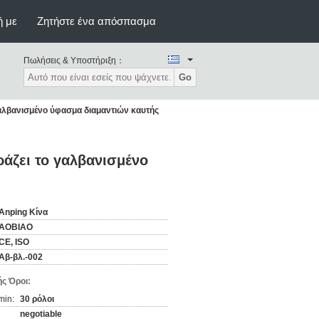
ή με
Ζητήστε ένα απόσπασμα
Πωλήσεις & Υποστήριξη：
Go
αλβανισμένο ύφασμα διαμαντιών καυτής
άζει το γαλβανισμένο
Anping Κίνα
AOBIAO
CE, ISO
Αβ-βλ.-002
ς Όροι:
min:
30 ρόλοι
negotiable