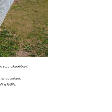
έσεων αλυσίδων:
την ασφάλεια.
AW ή GBW.