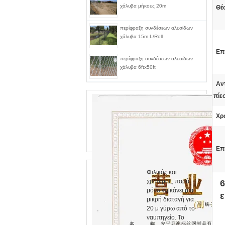
χάλυβα μήκους 20m
Θέ
περίφραξη συνδέσεων αλυσίδων
χάλυβα 15m L/Roll
Επ
περίφραξη συνδέσεων αλυσίδων
χάλυβα 6ftx50ft
Αν
πίε
Χρ
Επ
Φιλικός και
χρήσιμος, παρά
6
μόνο να κάνει μια
ε
μικρή διαταγή για
20 μ γύρω από το
ναυπηγείο. Το