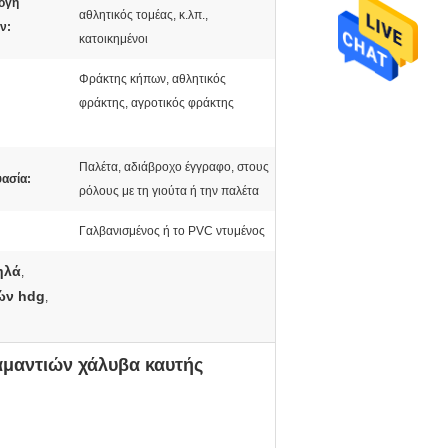
ογή
αθλητικός τομέας, κ.λπ.,
ν:
κατοικημένοι
Φράκτης κήπων, αθλητικός
:
φράκτης, αγροτικός φράκτης
Παλέτα, αδιάβροχο έγγραφο, στους
ασία:
ρόλους με τη γιούτα ή την παλέτα
Γαλβανισμένος ή το PVC ντυμένος
ηλά
,
ών hdg
,
μαντιών χάλυβα καυτής