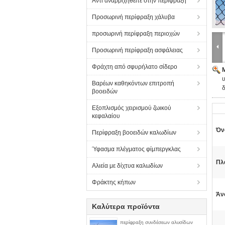
Αντι αναρριχηθείτε στην περίφραξη
Προσωρινή περίφραξη χάλυβα
προσωρινή περίφραξη περιοχών
Προσωρινή περίφραξη ασφάλειας
Φράχτη από σφυρήλατο σίδερο
Βαρέων καθηκόντων επιτροπή
δ
βοοειδών
Εξοπλισμός χειρισμού ζωικού
κεφαλαίου
Όν
Περίφραξη βοοειδών καλωδίων
Ύφασμα πλέγματος φίμπεργκλας
Πλ
Αλιεία με δίχτυα καλωδίων
Φράκτης κήπων
Άν
Καλύτερα προϊόντα
περίφραξη συνδέσεων αλυσίδων