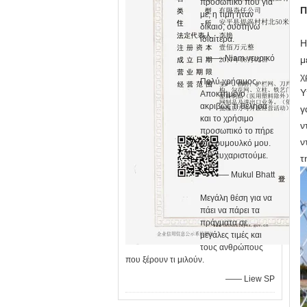
προσωπικό που για
Π
με, η τιμή ήταν
δίκαιο, συστήνω
ιδιαίτερα.
Η
—— Niam νευρικό
μ
χ
Πολύ χρήσιμος.
Υ
Αποκτημένο
ακριβώς τι θέλησα
γ
και το χρήσιμο
ν
προσωπικό το πήρε
ν
στο ρυμουλκό μου.
Σας ευχαριστούμε.
τ
—— Mukul Bhatt
Μεγάλη θέση για να
πάει να πάρει τα
πράγματα σε
μεγάλες τιμές και
τους ανθρώπους
που ξέρουν τι μιλούν.
—— Liew SP