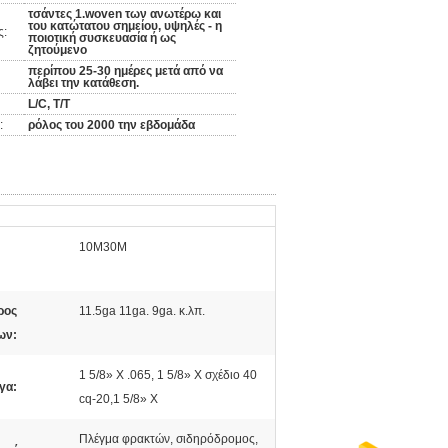
τσάντες 1.woven των ανωτέρω και
του κατώτατου σημείου, υψηλές - η
ς:
ποιοτική συσκευασία ή ως
ζητούμενο
περίπου 25-30 ημέρες μετά από να
λάβει την κατάθεση.
L/C, T/T
:
ρόλος του 2000 την εβδομάδα
10M30M
:
ρος
11.5ga 11ga. 9ga. κ.λπ.
ων:
1 5/8» Χ .065, 1 5/8» Χ σχέδιο 40
γα:
cq-20,1 5/8» Χ
Πλέγμα φρακτών, σιδηρόδρομος,