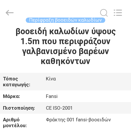
Wire
Mesh
Products
Co.,Ltd.
All
Περίφραξη βοοειδών καλωδίων
Rights
Reserved.
βοοειδή καλωδίων ύψους
ΣΠΊΤΙ
Developed
by
ECER
1.5m που περιφράζουν
ΠΡΟΪΌΝΤΑ
γαλβανισμένο βαρέων
καθηκόντων
ΠΕΡΊΠΟΥ
ΕΜΕΊΣ
Τόπος
Κίνα
καταγωγής:
ΓΎΡΟΣ
Μάρκα:
Fansi
ΕΡΓΟΣΤΑΣΊΩΝ
Πιστοποίηση:
CE ISO-2001
Αριθμό
Φράκτης 001 fansi-βοοειδών
ΠΟΙΟΤΙΚΌΣ
μοντέλου: