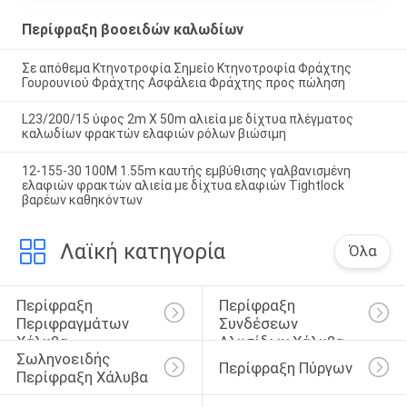
Περίφραξη βοοειδών καλωδίων
Σε απόθεμα Κτηνοτροφία Σημείο Κτηνοτροφία Φράχτης
Γουρουνιού Φράχτης Ασφάλεια Φράχτης προς πώληση
L23/200/15 ύφος 2m X 50m αλιεία με δίχτυα πλέγματος
καλωδίων φρακτών ελαφιών ρόλων βιώσιμη
12-155-30 100M 1.55m καυτής εμβύθισης γαλβανισμένη
ελαφιών φρακτών αλιεία με δίχτυα ελαφιών Tightlock
βαρέων καθηκόντων
Λαϊκή κατηγορία
Όλα
Περίφραξη 
Περίφραξη 
Περιφραγμάτων 
Συνδέσεων 
Χάλυβα
Αλυσίδων Χάλυβα
Σωληνοειδής 
Περίφραξη Πύργων
Περίφραξη Χάλυβα