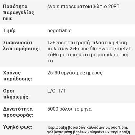
ΈΛΕΓΧΟΣ
Ποσότητα
ένα εμπορευματοκιβώτιο 20FT
παραγγελίας
min:
ΜΑΣ
Τιμή:
negotiable
ΕΛΆΤΕ
ΣΕ
Συσκευασία
1>Fence επιτροπή: πλαστική θέση
λεπτομέρειες:
παλετών 2>Fence film+wood/metal:
ΕΠΑΦΉ
κάθε μετα πακέτο με μια πλαστική
τσ
ΜΕ
Χρόνος
25-30 εργάσιμες ημέρες
παράδοσης:
ΕΙΔΉΣΕΙΣ
Όροι
L/C, T/T
πληρωμής:
ΖΗΤΉΣΤΕ
Δυνατότητα
5000 ρόλοι το μήνα
ΈΝΑ
προσφοράς:
ΑΠΌΣΠΑΣΜΑ
Υψηλό φως:
,
περίφραξη βοοειδών καλωδίων ύψους 1.5m
γαλβανισμένη βαρέων καθηκόντων περίφραξη