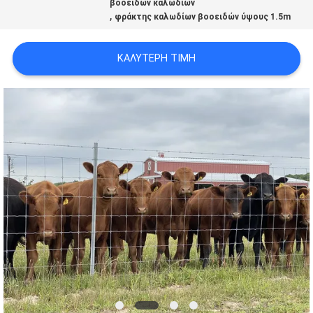
βοοειδών καλωδίων
SITEMAP
,
φράκτης καλωδίων βοοειδών ύψους 1.5m
PRIVACY
ΚΑΛΎΤΕΡΗ ΤΙΜΉ
POLICY