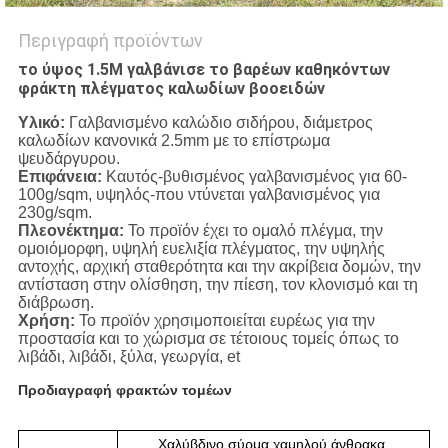
Περιγραφή προϊόντων
το ύψος 1.5M γαλβάνισε το βαρέων καθηκόντων
φράκτη πλέγματος καλωδίων βοοειδών
Υλικό:
Γαλβανισμένο καλώδιο σιδήρου, διάμετρος
καλωδίων κανονικά 2.5mm με το επίστρωμα
ψευδάργυρου.
Επιφάνεια:
Καυτός-βυθισμένος γαλβανισμένος για 60-
100g/sqm, υψηλός-που ντύνεται γαλβανισμένος για
230g/sqm.
Πλεονέκτημα:
Το προϊόν έχει το ομαλό πλέγμα, την
ομοιόμορφη, υψηλή ευελιξία πλέγματος, την υψηλής
αντοχής, αρχική σταθερότητα και την ακρίβεια δομών, την
αντίσταση στην ολίσθηση, την πίεση, τον κλονισμό και τη
διάβρωση.
Χρήση:
Το προϊόν χρησιμοποιείται ευρέως για την
προστασία και το χώρισμα σε τέτοιους τομείς όπως το
λιβάδι, λιβάδι, ξύλα, γεωργία, et
Προδιαγραφή φρακτών τομέων
Χαλύβδινο σύρμα χαμηλού άνθρακα,