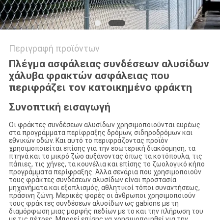
Περιγραφή προϊόντων
Πλέγμα ασφάλειας συνδέσεων αλυσίδων
χάλυβα φρακτών ασφάλειας που
περιφράζει τον κατοικημένο φράκτη
Συνοπτική εισαγωγή
Οι φράκτες συνδέσεων αλυσίδων χρησιμοποιούνται ευρέως
στα προγράμματα περίφραξης δρόμων, σιδηροδρόμων και
εθνικών οδών. Και αυτό το περιφράζοντας προϊόν
χρησιμοποιείται επίσης για την εσωτερική διακόσμηση, τα
πτηνά και το μικρό ζώο αυξάνοντας όπως τα κοτόπουλα, τις
πάπιες, τις χήνες, τα κουνέλια και επίσης το ζωολογικό κήπο
προγράμματα περίφραξης. Άλλα σενάρια που χρησιμοποιούν
τους φράκτες συνδέσεων αλυσίδων είναι προστασία
μηχανήματα και εξοπλισμός, αθλητικοί τόποι συναντήσεως,
πράσινη ζώνη. Μερικές φορές οι άνθρωποι χρησιμοποιούν
τους φράκτες συνδέσεων αλυσίδων ως gabions με τη
διαμόρφωση μιας μορφής πεδίων με το και την πλήρωση του
με τις πέτρες. Μπορεί επίσης να χρησιμοποιηθεί για την