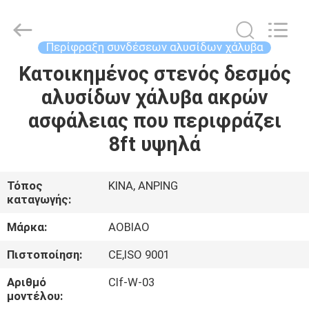
Wire
Mesh
Products
Co.,Ltd.
All
Περίφραξη συνδέσεων αλυσίδων χάλυβα
Rights
Reserved.
Κατοικημένος στενός δεσμός
ΣΠΊΤΙ
Developed
by
ECER
αλυσίδων χάλυβα ακρών
ΠΡΟΪΌΝΤΑ
ασφάλειας που περιφράζει
8ft υψηλά
ΠΕΡΊΠΟΥ
ΕΜΕΊΣ
Τόπος
ΚΙΝΑ, ANPING
καταγωγής:
ΓΎΡΟΣ
Μάρκα:
AOBIAO
ΕΡΓΟΣΤΑΣΊΩΝ
Πιστοποίηση:
CE,ISO 9001
Αριθμό
Clf-W-03
ΠΟΙΟΤΙΚΌΣ
μοντέλου: