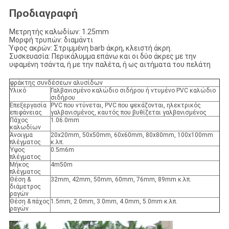
Προδιαγραφή
Μετρητής καλωδίων: 1.25mm
Μορφή τρυπών: διαμάντι
Ύφος ακρών: Στριμμένη barb άκρη, κλειστή άκρη.
Συσκευασία: Περικάλυμμα επάνω και οι δύο άκρες με την
υφαμένη τσάντα, ή με την παλέτα, ή ως αιτήματα του πελάτη
φράκτης συνδέσεων αλυσίδων
Υλικό
Γαλβανισμένο καλώδιο σιδήρου ή ντυμένο PVC καλώδιο
σιδήρου
Επεξεργασία
PVC που ντύνεται, PVC που ψεκάζονται, ηλεκτρικός
επιφάνειας
γαλβανισμένος, καυτός που βυθίζεται γαλβανισμένος
Πάχος
1.06.0mm
καλωδίων
Άνοιγμα
20x20mm, 50x50mm, 60x60mm, 80x80mm, 100x100mm
πλέγματος
κ.λπ.
Ύψος
0.5m6m
πλέγματος
Μήκος
4m50m
πλέγματος
Θέση &
32mm, 42mm, 50mm, 60mm, 76mm, 89mm κ.λπ.
διάμετρος
ραγών
Θέση & πάχος
1.5mm, 2.0mm, 3.0mm, 4.0mm, 5.0mm κ.λπ.
ραγών