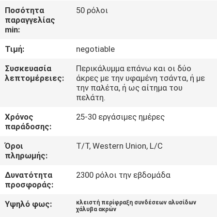
ΈΛΕΓΧΟΣ
Ποσότητα
50 ρόλοι
παραγγελίας
min:
ΜΑΣ
Τιμή:
negotiable
ΕΛΆΤΕ
ΣΕ
Συσκευασία
Περικάλυμμα επάνω και οι δύο
λεπτομέρειες:
άκρες με την υφαμένη τσάντα, ή με
ΕΠΑΦΉ
την παλέτα, ή ως αίτημα του
πελάτη.
ΜΕ
Χρόνος
25-30 εργάσιμες ημέρες
παράδοσης:
ΕΙΔΉΣΕΙΣ
Όροι
T/T, Western Union, L/C
πληρωμής:
ΖΗΤΉΣΤΕ
Δυνατότητα
2300 ρόλοι την εβδομάδα
ΈΝΑ
προσφοράς:
ΑΠΌΣΠΑΣΜΑ
Υψηλό φως:
κλειστή περίφραξη συνδέσεων αλυσίδων
χάλυβα ακρών