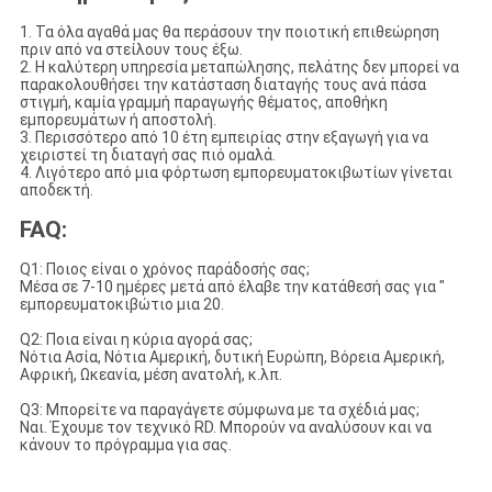
1. Τα όλα αγαθά μας θα περάσουν την ποιοτική επιθεώρηση
πριν από να στείλουν τους έξω.
2. Η καλύτερη υπηρεσία μεταπώλησης, πελάτης δεν μπορεί να
παρακολουθήσει την κατάσταση διαταγής τους ανά πάσα
στιγμή, καμία γραμμή παραγωγής θέματος, αποθήκη
εμπορευμάτων ή αποστολή.
3. Περισσότερο από 10 έτη εμπειρίας στην εξαγωγή για να
χειριστεί τη διαταγή σας πιό ομαλά.
4. Λιγότερο από μια φόρτωση εμπορευματοκιβωτίων γίνεται
αποδεκτή.
FAQ:
Q1: Ποιος είναι ο χρόνος παράδοσής σας;
Μέσα σε 7-10 ημέρες μετά από έλαβε την κατάθεσή σας για "
εμπορευματοκιβώτιο μια 20.
Q2: Ποια είναι η κύρια αγορά σας;
Νότια Ασία, Νότια Αμερική, δυτική Ευρώπη, Βόρεια Αμερική,
Αφρική, Ωκεανία, μέση ανατολή, κ.λπ.
Q3: Μπορείτε να παραγάγετε σύμφωνα με τα σχέδιά μας;
Ναι. Έχουμε τον τεχνικό RD. Μπορούν να αναλύσουν και να
κάνουν το πρόγραμμα για σας.