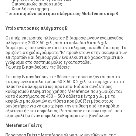
Οικονομικώς αποδοτικός
Χαμηλή συντήρηση
Τυποποιημένο σύστημα πλέγματος Metafence υπέρ Β
Υπέρ επιτροπές πλέγματος Β
Οι υπέρ επιτροπές πλέγματος Β διαμορφώνουν ένα μέγεθος
πλέγματος 200 X 50 χιλ., από τα καλώδια 5 και 6 χιλ.
διαμέτρων, που ενώνονται στενά πλήρως σε κάθε διατομή. Τα
οριζόντια σχεδιαγράμματα “Β” προσθέτουν στην ακαμψία των
επιτροπών και δημιουργούν ένα ελκυστικό χαρακτηριστικό
γνώρισμα στο σύστημα μόλις εγκατασταθεί.
Τα υπέρ Β παγιδεύουν τις θέσεις
Τα υπέρ Β παγιδεύουν τις θέσεις κατασκευάζονται από το
τετραγωνικό κοίλο τμήμα 60 X 60 X 2 χιλ. και παρέχονται τα
πλαστικά καλύμματα ως πρότυπα. Ειδικοί συνδετήρες
καθορισμού πλέγματος χρήσης Metafence που χωρίζονται
κατά διαστήματα σε 450 – 500 κάθετα κέντρα χιλ., με τα
κεφάλια μπουλονιών αντίθετα που βυθίζει μέσα στους
συνδετήρες για να αποτρέψει την επίθεση από τα καρύδια
εξωτερικής και ασφάλειας Permacone στο εσωτερικό, που
εξασφαλίζει έναν ασφαλή καθορισμό αντι-βανδάλων.
Metafence Γκέιτς
Προσφορά Γκέιτς Metafence όλων των μεγεθών και της