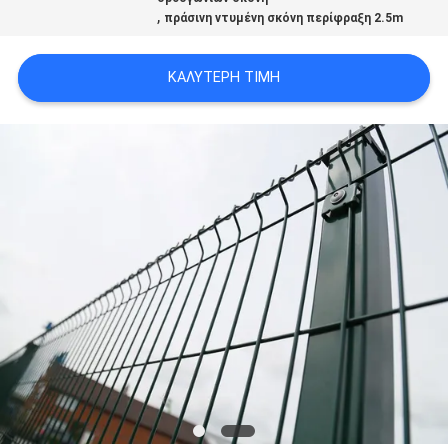
,
SITEMAP
πράσινη ντυμένη σκόνη περίφραξη 2.5m
ΚΑΛΎΤΕΡΗ ΤΙΜΉ
PRIVACY
POLICY