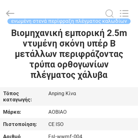
Wire
Mesh
Products
Co.,Ltd.
All
ενωμένη στενά περίφραξη πλέγματος καλωδίων
Rights
Reserved.
Βιομηχανική εμπορική 2.5m
ΣΠΊΤΙ
Developed
by
ECER
ντυμένη σκόνη υπέρ Β
ΠΡΟΪΌΝΤΑ
μετάλλων περιφράζοντας
τρύπα ορθογωνίων
ΠΕΡΊΠΟΥ
πλέγματος χάλυβα
ΕΜΕΊΣ
Τόπος
Anping Κίνα
καταγωγής:
ΓΎΡΟΣ
ΕΡΓΟΣΤΑΣΊΩΝ
Μάρκα:
AOBIAO
Πιστοποίηση:
CE ISO
ΠΟΙΟΤΙΚΌΣ
Αριθμό
Fsl-wwmf-004