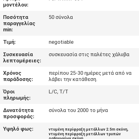
ΈΛΕΓΧΟΣ
μοντέλου:
Ποσότητα
50 σύνολα
ΜΑΣ
παραγγελίας
min:
ΕΛΆΤΕ
Τιμή:
negotiable
ΣΕ
ΕΠΑΦΉ
Συσκευασία
συσκευασία στις παλέτες χάλυβα
λεπτομέρειες:
ΜΕ
Χρόνος
περίπου 25-30 ημέρες μετά από να
παράδοσης:
λάβει την κατάθεση.
ΕΙΔΉΣΕΙΣ
Όροι
L/C, T/T
πληρωμής:
ΖΗΤΉΣΤΕ
Δυνατότητα
σύνολα του 2000 το μήνα
ΈΝΑ
προσφοράς:
ΑΠΌΣΠΑΣΜΑ
Υψηλό φως:
,
ντυμένη περίφραξη μετάλλων 2.5m σκόνη
ντυμένη περίφραξη μετάλλων τρυπών
ορθογωνίων σκόνη