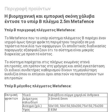
Περιγραφή προϊόντων
Η βιομηχανική και εμπορική σκόνη χάλυβα
έντυσε το υπέρ Β πλέγμα 2.5m Metafence
Υπέρ Β
περιγραφή
πλέγματος Metafence
:
Το Metafence που το υπέρ σύστημα πλέγματος Β παρέχει έναν
ισχυρό όμως ήσυχο φράκτη περιμέτρου ταιρίαξε σε μια
τεράστια ποικιλία των εφαρμογών. Οι αποδοτικές διαδικασίες
παραγωγής εξασφαλίζουν ότι το σύστημα είναι μακράς
διαρκείας με προσιτό κόστος.
Το σύστημα παρέχεται στις πλήρως ενωμένες στενά
επιτροπές, επιτρέποντας στη γρήγορη και απλή εγκατάσταση.
Οι ειδικοί συνδετήρες καθορισμού δίνουν τη μεγαλύτερη
ευελιξία όπου οι επίγειοι όροι απαιτούν να περπατήσουν των
επιτροπών.
Υπέρ Β μέγεθος πλέγματος Metafence:
Επιτροπή
Υλικό
Χαλύβδινο σύρμα χαμηλού άνθρακα
φρακτών
Διάμετρος
3.0mm6.0mm
καλωδίων
Άνοιγμα (χιλ.)
50x100, 50x150,50x200,75x150,75x200
Ύψος
0.83M