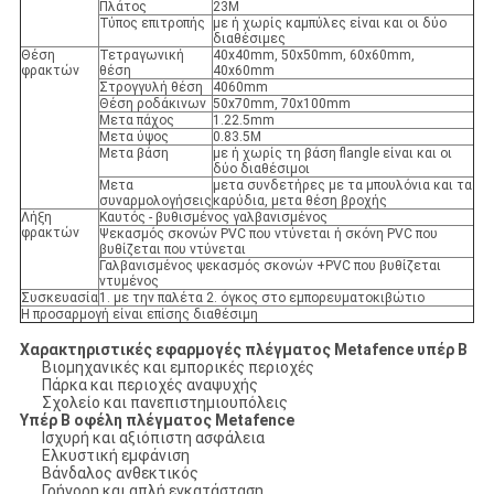
Πλάτος
23M
Τύπος επιτροπής
με ή χωρίς καμπύλες είναι και οι δύο
διαθέσιμες
Θέση
Τετραγωνική
40x40mm, 50x50mm, 60x60mm,
φρακτών
θέση
40x60mm
Στρογγυλή θέση
4060mm
Θέση ροδάκινων
50x70mm, 70x100mm
Μετα πάχος
1.22.5mm
Μετα ύψος
0.83.5M
Μετα βάση
με ή χωρίς τη βάση flangle είναι και οι
δύο διαθέσιμοι
Μετα
μετα συνδετήρες με τα μπουλόνια και τα
συναρμολογήσεις
καρύδια, μετα θέση βροχής
Λήξη
Καυτός - βυθισμένος γαλβανισμένος
φρακτών
Ψεκασμός σκονών PVC που ντύνεται ή σκόνη PVC που
βυθίζεται που ντύνεται
Γαλβανισμένος ψεκασμός σκονών +PVC που βυθίζεται
ντυμένος
Συσκευασία
1. με την παλέτα 2. όγκος στο εμπορευματοκιβώτιο
Η προσαρμογή είναι επίσης διαθέσιμη
Χαρακτηριστικές εφαρμογές πλέγματος Metafence υπέρ Β
Βιομηχανικές και εμπορικές περιοχές
Πάρκα και περιοχές αναψυχής
Σχολείο και πανεπιστημιουπόλεις
Υπέρ Β οφέλη πλέγματος Metafence
Ισχυρή και αξιόπιστη ασφάλεια
Ελκυστική εμφάνιση
Βάνδαλος ανθεκτικός
Γρήγορη και απλή εγκατάσταση