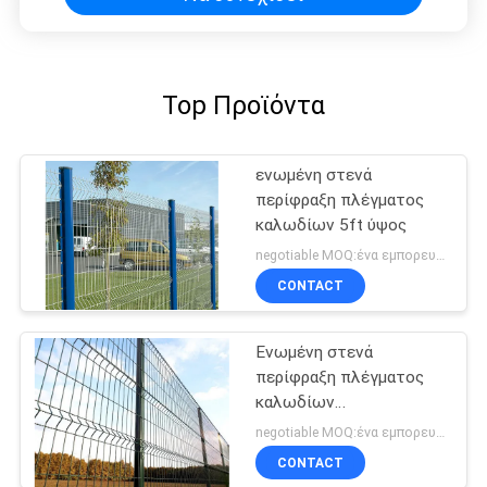
Top Προϊόντα
ενωμένη στενά
περίφραξη πλέγματος
καλωδίων 5ft ύψος
negotiable MOQ:ένα εμπορευματοκιβώτιο 20FT
CONTACT
Ενωμένη στενά
περίφραξη πλέγματος
καλωδίων
αποσυνθέσεων απόδειξη
negotiable MOQ:ένα εμπορευματοκιβώτιο 20FT
CONTACT