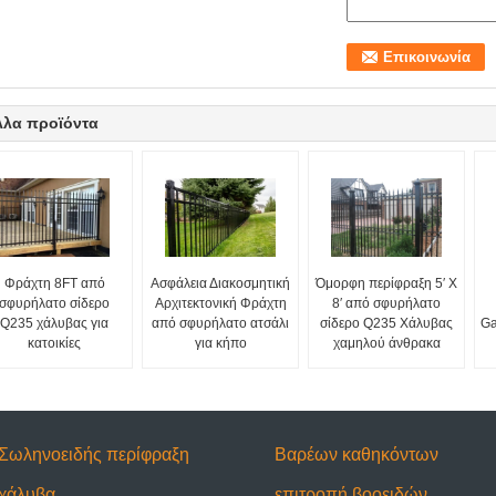
λλα προϊόντα
Φράχτη 8FT από
Ασφάλεια Διακοσμητική
Όμορφη περίφραξη 5′ X
σφυρήλατο σίδερο
Αρχιτεκτονική Φράχτη
8′ από σφυρήλατο
Q235 χάλυβας για
από σφυρήλατο ατσάλι
σίδερο Q235 Χάλυβας
Ga
κατοικίες
για κήπο
χαμηλού άνθρακα
Σωληνοειδής περίφραξη
Βαρέων καθηκόντων
χάλυβα
επιτροπή βοοειδών