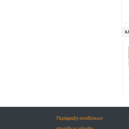
Ά
Περίφραξη συνδέσεων
αλυσίδων χάλυβα