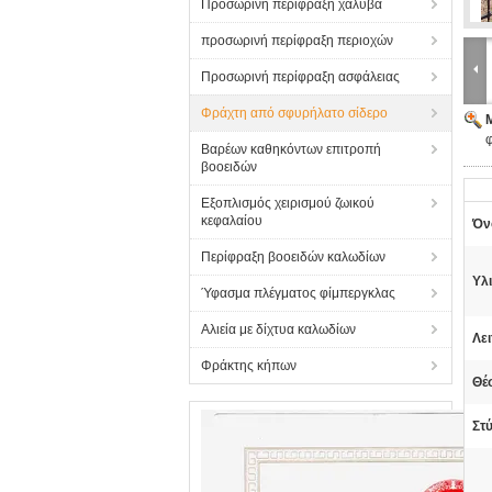
Προσωρινή περίφραξη χάλυβα
προσωρινή περίφραξη περιοχών
Προσωρινή περίφραξη ασφάλειας
Φράχτη από σφυρήλατο σίδερο
Βαρέων καθηκόντων επιτροπή
βοοειδών
Εξοπλισμός χειρισμού ζωικού
κεφαλαίου
Όν
Περίφραξη βοοειδών καλωδίων
Υλ
Ύφασμα πλέγματος φίμπεργκλας
Αλιεία με δίχτυα καλωδίων
Λει
Φράκτης κήπων
Θέ
Στ