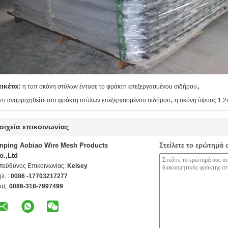
,
τικέτα:
η τοπ σκόνη στύλων έντυσε το φράκτη επεξεργασμένου σιδήρου
,
ντι αναρριχηθείτε στο φράκτη στύλων επεξεργασμένου σιδήρου
η σκόνη ύψους 1.2
οιχεία επικοινωνίας
nping Aobiao Wire Mesh Products
Στείλετε το ερώτημά 
o.,Ltd
πεύθυνος Επικοινωνίας:
Kelsey
ηλ.::
0086 -17703217277
αξ:
0086-318-7997499