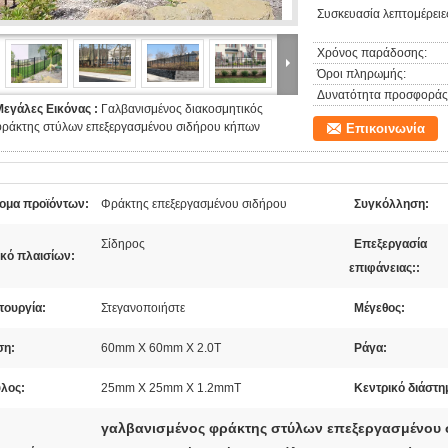
Συσκευασία λεπτομέρειε
Χρόνος παράδοσης:
Όροι πληρωμής:
Δυνατότητα προσφοράς
Μεγάλες Εικόνας :
Γαλβανισμένος διακοσμητικός
φράκτης στύλων επεξεργασμένου σιδήρου κήπων
Επικοινωνία
ομα προϊόντων:
Φράκτης επεξεργασμένου σιδήρου
Συγκόλληση:
Σίδηρος
Επεξεργασία
ικό πλαισίων:
επιφάνειας::
τουργία:
Στεγανοποιήστε
Μέγεθος:
ση:
60mm X 60mm Χ 2.0T
Ράγα:
ύλος:
25mm X 25mm Χ 1.2mmT
Κεντρικό διάστη
γαλβανισμένος φράκτης στύλων επεξεργασμένου 