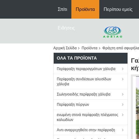
Σπίτι
Προϊόντα
Περίπου εμείς
Ειδήσεις
Αρχική Σελίδα
Προϊόντα
Φράχτη από σφυρήλα
ΌΛΑ ΤΑ ΠΡΟΪΌΝΤΑ
Γα
κή
Περίφραξη περιφραγμάτων χάλυβα
Περίφραξη συνδέσεων αλυσίδων
χάλυβα
Σωληνοειδής περίφραξη χάλυβα
Περίφραξη πύργων
ενωμένη στενά περίφραξη πλέγματος
καλωδίων
Αντι αναρριχηθείτε στην περίφραξη