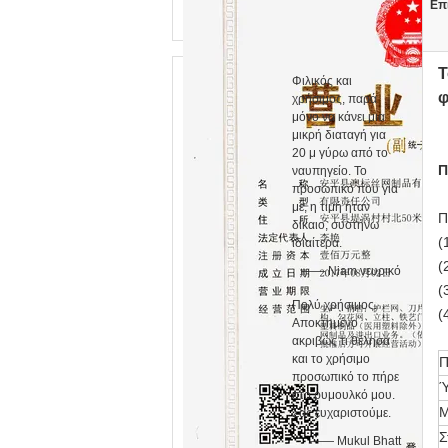
Επ
Τ
Φιλικός και
φ
χρήσιμος, παρά
μόνο να κάνει μια
μικρή διαταγή για
20 μ γύρω από το
Π
ναυπηγείο. Το
προσωπικό που για
με, η τιμή ήταν
Π
δίκαιο, συστήνω
(
ιδιαίτερα.
(
—— Niam νευρικό
(
Πολύ χρήσιμος.
(
Αποκτημένο
ακριβώς τι θέλησα
και το χρήσιμο
Π
προσωπικό το πήρε
Ύ
στο ρυμουλκό μου.
Μ
Σας ευχαριστούμε.
Σ
—— Mukul Bhatt