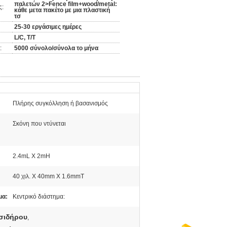
παλετών 2>Fence film+wood/metal:
ς:
κάθε μετα πακέτο με μια πλαστική
τσ
25-30 εργάσιμες ημέρες
L/C, T/T
:
5000 σύνολο/σύνολα το μήνα
Πλήρης συγκόλληση ή βασανισμός
Σκόνη που ντύνεται
2.4mL Χ 2mH
40 χιλ. Χ 40mm Χ 1.6mmT
μα:
Κεντρικό διάστημα:
σιδήρου
,