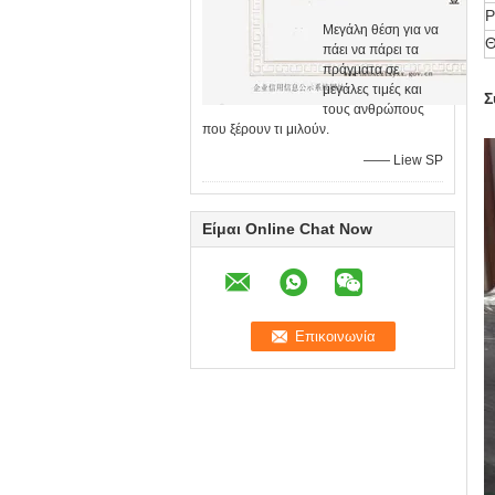
Ρ
Μεγάλη θέση για να
Θ
πάει να πάρει τα
πράγματα σε
μεγάλες τιμές και
Σ
τους ανθρώπους
που ξέρουν τι μιλούν.
—— Liew SP
Είμαι Online Chat Now