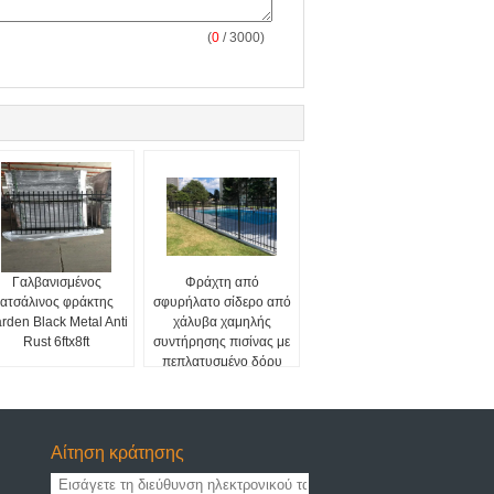
(
0
/ 3000)
Γαλβανισμένος
Φράχτη από
ατσάλινος φράκτης
σφυρήλατο σίδερο από
rden Black Metal Anti
χάλυβα χαμηλής
Rust 6ftx8ft
συντήρησης πισίνας με
πεπλατυσμένο δόρυ
Αίτηση κράτησης