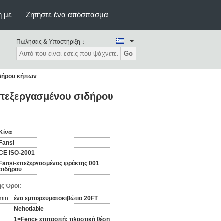
ή με
Ζητήστε ένα απόσπασμα
Πωλήσεις & Υποστήριξη：
Go
ιδήρου κήπων
επεξεργασμένου σιδήρου
Κίνα
Fansi
CE ISO-2001
Fansi-επεξεργασμένος φράκτης 001
σιδήρου
ς Όροι:
min:
ένα εμπορευματοκιβώτιο 20FT
Nehotiable
1>Fence επιτροπή: πλαστική θέση