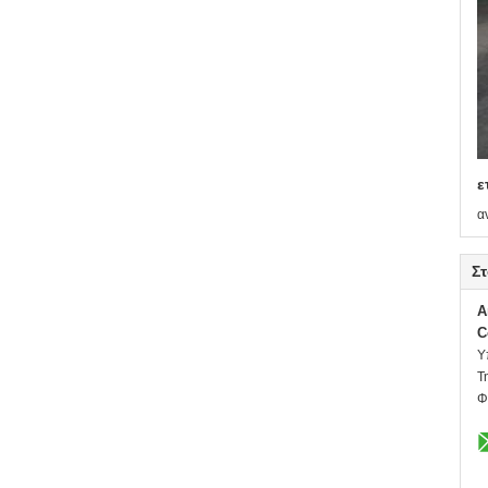
ε
α
Στ
A
C
Υ
Τ
Φ