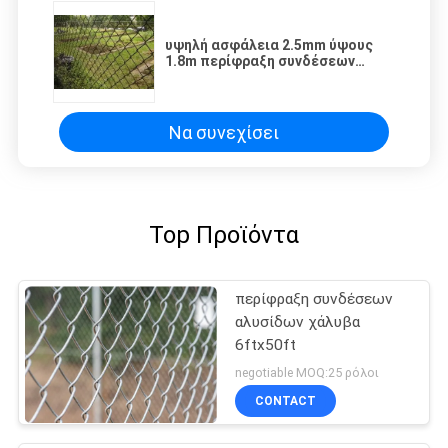
υψηλή ασφάλεια 2.5mm ύψους
1.8m περίφραξη συνδέσεων
αλυσίδων χάλυβα που
γαλβανίζεται γύρω από τη θέση
Να συνεχίσει
Top Προϊόντα
περίφραξη συνδέσεων
αλυσίδων χάλυβα
6ftx50ft
negotiable MOQ:25 ρόλοι
CONTACT