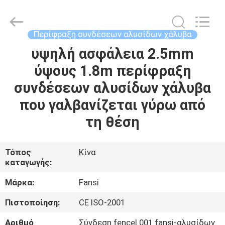
Products
Co.,Ltd.
All
Rights
Reserved.
Περίφραξη συνδέσεων αλυσίδων χάλυβα
Developed
by
υψηλή ασφάλεια 2.5mm
ΣΠΊΤΙ
ECER
ύψους 1.8m περίφραξη
ΠΡΟΪΌΝΤΑ
συνδέσεων αλυσίδων χάλυβα
που γαλβανίζεται γύρω από
ΠΕΡΊΠΟΥ
τη θέση
ΕΜΕΊΣ
Τόπος
Κίνα
καταγωγής:
ΓΎΡΟΣ
ΕΡΓΟΣΤΑΣΊΩΝ
Μάρκα:
Fansi
Πιστοποίηση:
CE ISO-2001
ΠΟΙΟΤΙΚΌΣ
Αριθμό
Σύνδεση fencel 001 fansi-αλυσίδων