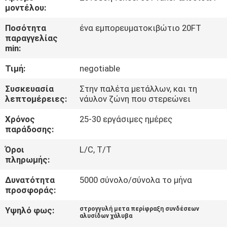
ΈΛΕΓΧΟΣ
μοντέλου:
Ποσότητα
ένα εμπορευματοκιβώτιο 20FT
ΜΑΣ
παραγγελίας
min:
ΕΛΆΤΕ
Τιμή:
negotiable
ΣΕ
ΕΠΑΦΉ
Συσκευασία
Στην παλέτα μετάλλων, και τη
λεπτομέρειες:
νάυλον ζώνη που στερεώνει
ΜΕ
Χρόνος
25-30 εργάσιμες ημέρες
παράδοσης:
ΕΙΔΉΣΕΙΣ
Όροι
L/C, T/T
πληρωμής:
ΖΗΤΉΣΤΕ
Δυνατότητα
5000 σύνολο/σύνολα το μήνα
ΈΝΑ
προσφοράς:
ΑΠΌΣΠΑΣΜΑ
Υψηλό φως:
στρογγυλή μετα περίφραξη συνδέσεων
αλυσίδων χάλυβα
,