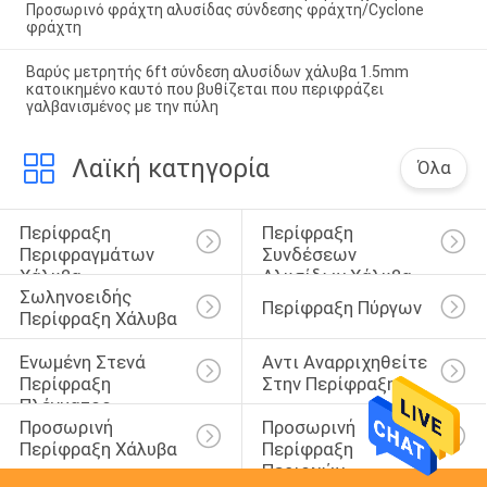
Προσωρινό φράχτη αλυσίδας σύνδεσης φράχτη/Cyclone
φράχτη
Βαρύς μετρητής 6ft σύνδεση αλυσίδων χάλυβα 1.5mm
κατοικημένο καυτό που βυθίζεται που περιφράζει
γαλβανισμένος με την πύλη
Λαϊκή κατηγορία
Όλα
Περίφραξη 
Περίφραξη 
Περιφραγμάτων 
Συνδέσεων 
Χάλυβα
Αλυσίδων Χάλυβα
Σωληνοειδής 
Περίφραξη Πύργων
Περίφραξη Χάλυβα
Ενωμένη Στενά 
Αντι Αναρριχηθείτε 
Περίφραξη 
Στην Περίφραξη
Πλέγματος 
Προσωρινή 
Προσωρινή 
Καλωδίων
Περίφραξη Χάλυβα
Περίφραξη 
Περιοχών