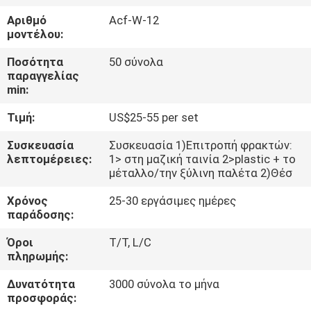
ΈΛΕΓΧΟΣ
Αριθμό
Acf-W-12
μοντέλου:
ΜΑΣ
Ποσότητα
50 σύνολα
ΕΛΆΤΕ
παραγγελίας
min:
ΣΕ
Τιμή:
US$25-55 per set
ΕΠΑΦΉ
ΜΕ
Συσκευασία
Συσκευασία 1)Επιτροπή φρακτών:
λεπτομέρειες:
1> στη μαζική ταινία 2>plastic + το
μέταλλο/την ξύλινη παλέτα 2)Θέσ
ΕΙΔΉΣΕΙΣ
Χρόνος
25-30 εργάσιμες ημέρες
παράδοσης:
ΖΗΤΉΣΤΕ
Όροι
T/T, L/C
πληρωμής:
ΈΝΑ
ΑΠΌΣΠΑΣΜΑ
Δυνατότητα
3000 σύνολα το μήνα
προσφοράς: