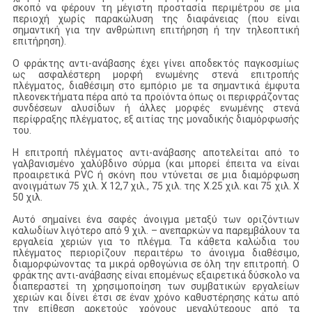
σκοπό να φέρουν τη μέγιστη προστασία περιμέτρου σε μια
περιοχή χωρίς παρακώλυση της διαφάνειας (που είναι
σημαντική για την ανθρώπινη επιτήρηση ή την τηλεοπτική
επιτήρηση).
Ο φράκτης αντι-ανάβασης έχει γίνει αποδεκτός παγκοσμίως
ως ασφαλέστερη μορφή ενωμένης στενά επιτροπής
πλέγματος, διαθέσιμη στο εμπόριο με τα σημαντικά έμφυτα
πλεονεκτήματα πέρα από τα προϊόντα όπως οι περιφράζοντας
συνδέσεων αλυσίδων ή άλλες μορφές ενωμένης στενά
περίφραξης πλέγματος, εξ αιτίας της μοναδικής διαμόρφωσής
του.
Η επιτροπή πλέγματος αντι-ανάβασης αποτελείται από το
γαλβανισμένο χαλύβδινο σύρμα (και μπορεί έπειτα να είναι
προαιρετικά PVC ή σκόνη που ντύνεται σε μια διαμόρφωση
ανοιγμάτων 75 χιλ. Χ 12,7 χιλ., 75 χιλ. της X.25 χιλ. και 75 χιλ. Χ
50 χιλ.
Αυτό σημαίνει ένα σαφές άνοιγμα μεταξύ των οριζόντιων
καλωδίων λιγότερο από 9 χιλ. – ανεπαρκών να παρεμβάλουν τα
εργαλεία χεριών για το πλέγμα. Τα κάθετα καλώδια του
πλέγματος περιορίζουν περαιτέρω το άνοιγμα διαθέσιμο,
διαμορφώνοντας τα μικρά ορθογώνια σε όλη την επιτροπή. Ο
φράκτης αντι-ανάβασης είναι επομένως εξαιρετικά δύσκολο να
διαπεραστεί τη χρησιμοποίηση των συμβατικών εργαλείων
χεριών και δίνει έτσι σε έναν χρόνο καθυστέρησης κάτω από
την επίθεση αρκετούς χρόνους μεγαλύτερους από τα