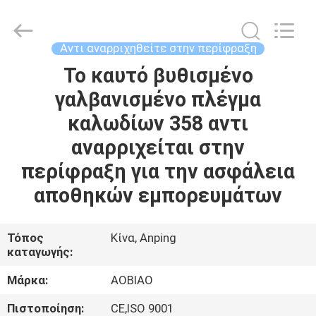
CE
αντι
αναρριχείται
στην
περίφραξη
Αντι αναρριχηθείτε στην περίφραξη
supplier.
Copyright
©
Το καυτό βυθισμένο
ΣΠΊΤΙ
2021
-
γαλβανισμένο πλέγμα
2025
Anping
Aobiao
ΠΡΟΪΌΝΤΑ
καλωδίων 358 αντι
Wire
Mesh
Products
αναρριχείται στην
Co.,Ltd.
All
ΠΕΡΊΠΟΥ
περίφραξη για την ασφάλεια
Rights
Reserved.
ΕΜΕΊΣ
Developed
αποθηκών εμπορευμάτων
by
ECER
ΓΎΡΟΣ
Τόπος
Κίνα, Anping
καταγωγής:
ΕΡΓΟΣΤΑΣΊΩΝ
Μάρκα:
AOBIAO
ΠΟΙΟΤΙΚΌΣ
Πιστοποίηση:
CE,ISO 9001