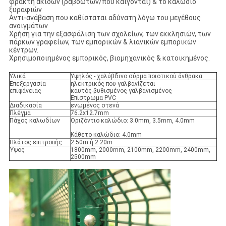
φράκτη ακίδων (ραβδωτών/που καίγονται) & το καλώδιο
ξυραφιών
Αντι-ανάβαση που καθίσταται αδύνατη λόγω του μεγέθους
ανοιγμάτων
Χρήση για την εξασφάλιση των σχολείων, των εκκλησιών, των
πάρκων γραφείων, των εμπορικών & λιανικών εμπορικών
κέντρων.
Χρησιμοποιημένος εμπορικός, βιομηχανικός & κατοικημένος.
Υλικά
Υψηλός - χαλύβδινο σύρμα ποιοτικού άνθρακα
Επεξεργασία
ηλεκτρικός που γαλβανίζεται
επιφάνειας
καυτός-βυθισμένος γαλβανισμένος
Επίστρωμα PVC
Διαδικασία
ενωμένος στενά
Πλέγμα
76.2x12.7mm
Πάχος καλωδίων
Οριζόντιο καλώδιο: 3.0mm, 3.5mm, 4.0mm
Κάθετο καλώδιο: 4.0mm
Πλάτος επιτροπής
2.50m ή 2.20m
Ύψος
1800mm, 2000mm, 2100mm, 2200mm, 2400mm,
2500mm