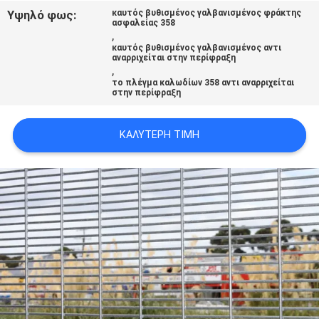
SITEMAP
Υψηλό φως:
καυτός βυθισμένος γαλβανισμένος φράκτης
ασφαλείας 358
,
καυτός βυθισμένος γαλβανισμένος αντι
PRIVACY
αναρριχείται στην περίφραξη
,
POLICY
το πλέγμα καλωδίων 358 αντι αναρριχείται
στην περίφραξη
ΚΑΛΎΤΕΡΗ ΤΙΜΉ