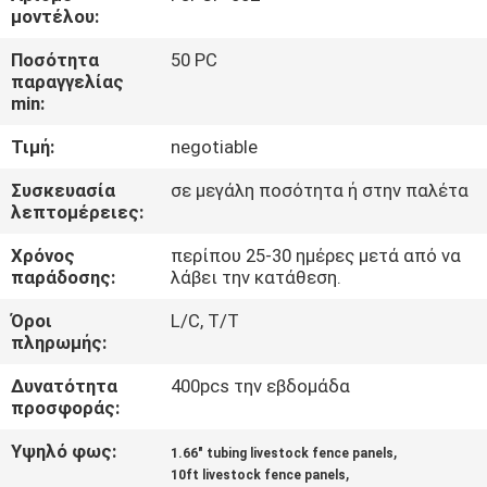
ΈΛΕΓΧΟΣ
μοντέλου:
Ποσότητα
50 PC
ΜΑΣ
παραγγελίας
min:
ΕΛΆΤΕ
Τιμή:
negotiable
ΣΕ
ΕΠΑΦΉ
Συσκευασία
σε μεγάλη ποσότητα ή στην παλέτα
λεπτομέρειες:
ΜΕ
Χρόνος
περίπου 25-30 ημέρες μετά από να
παράδοσης:
λάβει την κατάθεση.
ΕΙΔΉΣΕΙΣ
Όροι
L/C, T/T
πληρωμής:
ΖΗΤΉΣΤΕ
Δυνατότητα
400pcs την εβδομάδα
ΈΝΑ
προσφοράς:
ΑΠΌΣΠΑΣΜΑ
Υψηλό φως:
,
1.66" tubing livestock fence panels
,
10ft livestock fence panels