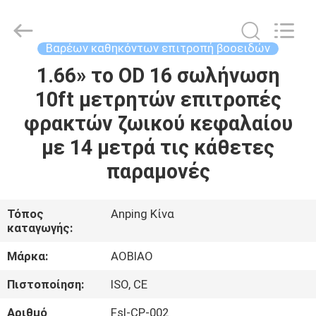
Wire
Mesh
Products
Co.,Ltd.
All
Βαρέων καθηκόντων επιτροπή βοοειδών
Rights
Reserved.
1.66» το OD 16 σωλήνωση
ΣΠΊΤΙ
Developed
by
ECER
10ft μετρητών επιτροπές
ΠΡΟΪΌΝΤΑ
φρακτών ζωικού κεφαλαίου
με 14 μετρά τις κάθετες
ΠΕΡΊΠΟΥ
παραμονές
ΕΜΕΊΣ
Τόπος
Anping Κίνα
καταγωγής:
ΓΎΡΟΣ
ΕΡΓΟΣΤΑΣΊΩΝ
Μάρκα:
AOBIAO
Πιστοποίηση:
ISO, CE
ΠΟΙΟΤΙΚΌΣ
Αριθμό
Fsl-CP-002