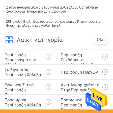
Ζεστό πώληση άλογο στρογγυλή αυλή άλογο Corral Panel
ζωοτροφία Πίνακα πένας για ράντσο
20Πάνελ+1Πύλη βαρέος φόρτος Ζυγισμένο Κτηνοτροφείο
Φράχτης άλογο στρογγυλό Πάνελ
Λαϊκή κατηγορία
Όλα
Περίφραξη 
Περίφραξη 
Περιφραγμάτων 
Συνδέσεων 
Χάλυβα
Αλυσίδων Χάλυβα
Σωληνοειδής 
Περίφραξη Πύργων
Περίφραξη Χάλυβα
Ενωμένη Στενά 
Αντι Αναρριχηθείτε 
Περίφραξη 
Στην Περίφραξη
Πλέγματος 
Προσωρινή 
Προσωρινή 
Καλωδίων
Περίφραξη Χάλυβα
Περίφραξη 
Περιοχών