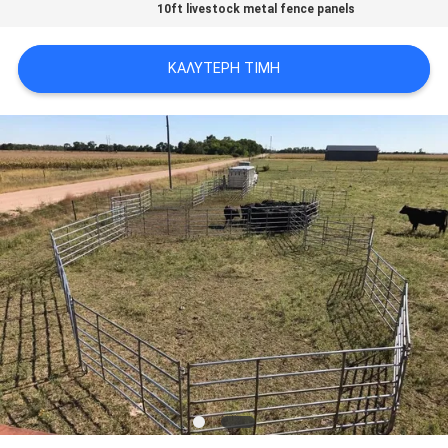
10ft livestock metal fence panels
SITEMAP
ΚΑΛΎΤΕΡΗ ΤΙΜΉ
PRIVACY
POLICY