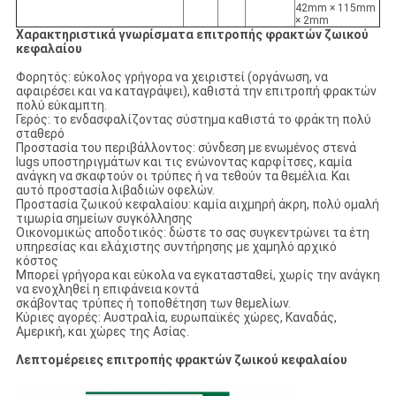
42mm × 115mm
× 2mm
Χαρακτηριστικά γνωρίσματα επιτροπής φρακτών ζωικού
κεφαλαίου
Φορητός: εύκολος γρήγορα να χειριστεί (οργάνωση, να
αφαιρέσει και να καταγράψει), καθιστά την επιτροπή φρακτών
πολύ εύκαμπτη.
Γερός: το ενδασφαλίζοντας σύστημα καθιστά το φράκτη πολύ
σταθερό
Προστασία του περιβάλλοντος: σύνδεση με ενωμένος στενά
lugs υποστηριγμάτων και τις ενώνοντας καρφίτσες, καμία
ανάγκη να σκαφτούν οι τρύπες ή να τεθούν τα θεμέλια. Και
αυτό προστασία λιβαδιών οφελών.
Προστασία ζωικού κεφαλαίου: καμία αιχμηρή άκρη, πολύ ομαλή
τιμωρία σημείων συγκόλλησης
Οικονομικώς αποδοτικός: δώστε το σας συγκεντρώνει τα έτη
υπηρεσίας και ελάχιστης συντήρησης με χαμηλό αρχικό
κόστος
Μπορεί γρήγορα και εύκολα να εγκατασταθεί, χωρίς την ανάγκη
να ενοχληθεί η επιφάνεια κοντά
σκάβοντας τρύπες ή τοποθέτηση των θεμελίων.
Κύριες αγορές: Αυστραλία, ευρωπαϊκές χώρες, Καναδάς,
Αμερική, και χώρες της Ασίας.
Λεπτομέρειες επιτροπής φρακτών ζωικού κεφαλαίου