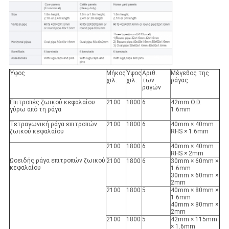
Ύφος
Μήκος
Ύψος
Αριθ.
Μέγεθος της
χιλ.
χιλ.
των
ράγας
ραγών
Επιτροπές ζωικού κεφαλαίου
2100
1800
6
42mm O.D.
γύρω από τη ράγα
1.6mm
Τετραγωνική ράγα επιτροπών
2100
1800
6
40mm × 40mm
ζωικού κεφαλαίου
RHS × 1.6mm
2100
1800
6
40mm × 40mm
RHS × 2mm
Ωοειδής ράγα επιτροπών ζωικού
2100
1800
6
30mm × 60mm ×
κεφαλαίου
1.6mm
30mm × 60mm ×
2mm
2100
1800
5
40mm × 80mm ×
1.6mm
40mm × 80mm ×
2mm
2100
1800
5
42mm × 115mm
× 1.6mm