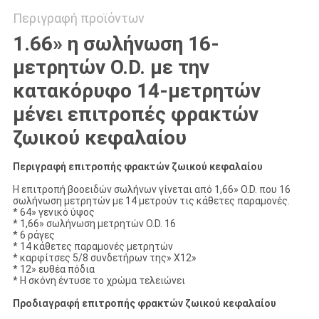
Περιγραφή προϊόντων
1.66» η σωλήνωση 16-
μετρητών O.D. με την
κατακόρυφο 14-μετρητών
μένει επιτροπές φρακτών
ζωικού κεφαλαίου
Περιγραφή επιτροπής φρακτών ζωικού κεφαλαίου
Η επιτροπή βοοειδών σωλήνων γίνεται από 1,66» O.D. που 16
σωλήνωση μετρητών με 14 μετρούν τις κάθετες παραμονές.
* 64» γενικό ύψος
* 1,66» σωλήνωση μετρητών O.D. 16
* 6 ράγες
* 14 κάθετες παραμονές μετρητών
* καρφίτσες 5/8 συνδετήρων της» X12»
* 12» ευθέα πόδια
* Η σκόνη έντυσε το χρώμα τελειώνει
Προδιαγραφή επιτροπής φρακτών ζωικού κεφαλαίου